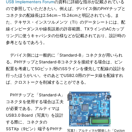
USB Implementers Forum
の資料に詳細な指示が記載されている
ので参照していただきたい。例えば、デバイス側のPHYチップと
コネクタの配線長は2.54cm～15.24cmと明記されている。ま
た、テキサス・インスツルメンツ（TI）のデータシートには、配
線インピーダンスや線長誤差の許容範囲、TXラインのACカップ
リングに使うキャパシタの仕様などが記載されており、設計時の
参考となるであろう。
デバイス側には一般的に「Standard-B」コネクタが用いられ
る。PHYチップとStandard-Bコネクタを接続する場合は、ピン
配置を考慮して5Gビット/秒のSSラインを優先して配線の設計を
行ったほうがいい。そのあとでUSB2.0用のデータ線を配線すれ
ば、クロストークを削減することができる。
PHYチップと「Standard-A」
コネクタを使用する場合は工夫
が必要である。アルティマは
USB3.0 Board（写真1）を設計
する際に、コネクタの
SSTXp（9ピン）端子をPHYチ
写真1：アルティマが開発した「Cyclon