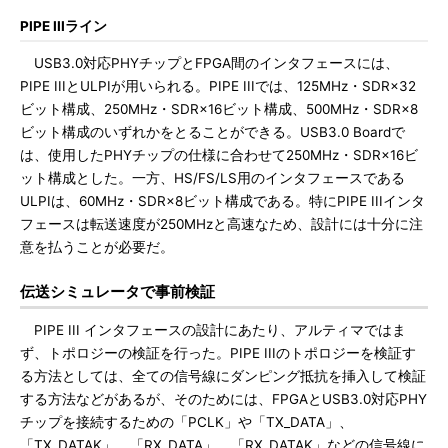
PIPE IIIライン
USB3.0対応PHYチップとFPGA間のインタフェースには、
PIPE IIIとULPIが用いられる。PIPE IIIでは、125MHz・SDR×32
ビット構成、250MHz・SDR×16ビット構成、500MHz・SDR×8
ビット構成のいずれかをとることができる。USB3.0 Boardで
は、使用したPHYチップの仕様に合わせて250MHz・SDR×16ビ
ット構成とした。一方、HS/FS/LS用のインタフェースである
ULPIは、60MHz・SDR×8ビット構成である。特にPIPE IIIインタ
フェースは転送速度が250MHzと高速なため、設計には十分に注
意を払うことが必要だ。
伝送シミュレータで事前検証
PIPE III インタフェースの設計にあたり、アルティマではま
ず、トポロジーの検証を行った。PIPE IIIのトポロジーを検証す
る方法としては、全ての信号線にダンピング抵抗を挿入して検証
する方法などがあるが、そのためには、FPGAとUSB3.0対応PHY
チップを接続するための「PCLK」や「TX_DATA」、
「TX_DATAK」、「RX_DATA」、「RX_DATAK」などの信号線に