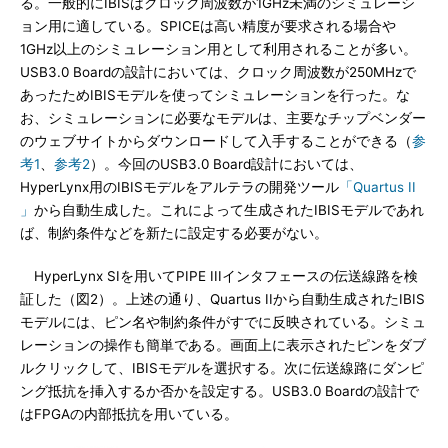
る。一般的にIBISはクロック周波数が1GHz未満のシミュレーシ
ョン用に適している。SPICEは高い精度が要求される場合や
1GHz以上のシミュレーション用として利用されることが多い。
USB3.0 Boardの設計においては、クロック周波数が250MHzで
あったためIBISモデルを使ってシミュレーションを行った。な
お、シミュレーションに必要なモデルは、主要なチップベンダー
のウェブサイトからダウンロードして入手することができる（
参
考1
、
参考2
）。今回のUSB3.0 Board設計においては、
HyperLynx用のIBISモデルをアルテラの開発ツール
「Quartus II
」
から自動生成した。これによって生成されたIBISモデルであれ
ば、制約条件などを新たに設定する必要がない。
HyperLynx SIを用いてPIPE IIIインタフェースの伝送線路を検
証した（図2）。上述の通り、Quartus IIから自動生成されたIBIS
モデルには、ピン名や制約条件がすでに反映されている。シミュ
レーションの操作も簡単である。画面上に表示されたピンをダブ
ルクリックして、IBISモデルを選択する。次に伝送線路にダンピ
ング抵抗を挿入するか否かを設定する。USB3.0 Boardの設計で
はFPGAの内部抵抗を用いている。