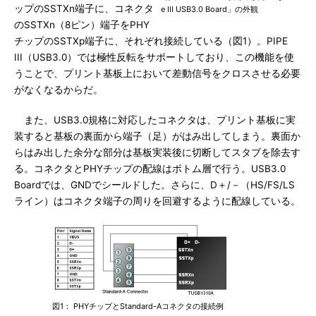
ップのSSTXn端子に、コネクタ
e III USB3.0 Board」の外観
のSSTXn（8ピン）端子をPHY
チップのSSTXp端子に、それぞれ接続している（図1）。PIPE
III（USB3.0）では極性反転をサポートしており、この機能を使
うことで、プリント基板上において差動信号をクロスさせる必要
がなくなるからだ。
また、USB3.0規格に対応したコネクタは、プリント基板に実
装すると基板の裏面から端子（足）がはみ出してしまう。裏面か
らはみ出した余分な部分は基板実装後に切断してスタブを除去す
る。コネクタとPHYチップの配線はボトム層で行う。USB3.0
Boardでは、GNDでシールドした。さらに、D＋/－（HS/FS/LS
ライン）はコネクタ端子の周りを回避するように配線している。
図1： PHYチップとStandard-Aコネクタの接続例