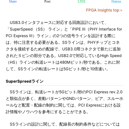
Share
Post
LINE
Hatena
FPGA Insights top＞
USB3.0インタフェースに対応する回路設計において、
「SuperSpeed （SS） ライン」と「PIPE III（PHY Interface for
PCI Express III）ライン」の2つの信号ラインを設計する際に
は、特に注意する必要がある。SSラインは、PHYチップとコネ
クタを接続するための配線で、USB3.0用コネクタで新たに追加
された５ピンの部分である。USB2.0で対応しているHigh Speed
（HS）ラインの転送レートは480Mビット/秒である。これに対
して、SSラインの転送レートは5Gビット/秒と10倍速い。
SuperSpreedライン
SSラインは、転送レートが5Gビット/秒のPCI Express rev.2.0
と類似点が多く、差動パターンやGNDパターン、ビア、スルーホ
ールなど配置・配線の制約に関しては、PCI Expressにおける設
計情報やノウハウを参考にすることができる。
SSラインの設計に関して、配線長の制約条件などについては