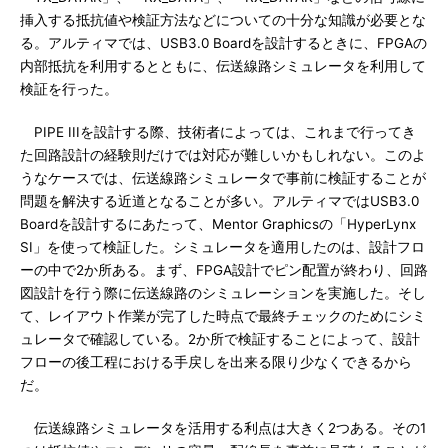
挿入する抵抗値や検証方法などについての十分な知識が必要とな
る。アルティマでは、USB3.0 Boardを設計するときに、FPGAの
内部抵抗を利用するとともに、伝送線路シミュレータを利用して
検証を行った。
PIPE IIIを設計する際、技術者によっては、これまで行ってき
た回路設計の経験則だけでは対応が難しいかもしれない。このよ
うなケースでは、伝送線路シミュレータで事前に検証することが
問題を解決する近道となることが多い。アルティマではUSB3.0
Boardを設計するにあたって、Mentor Graphicsの「HyperLynx
SI」を使って検証した。シミュレータを適用したのは、設計フロ
ーの中で2か所ある。まず、FPGA設計でピン配置が終わり、回路
図設計を行う際に伝送線路のシミュレーションを実施した。そし
て、レイアウト作業が完了した時点で最終チェックのためにシミ
ュレータで確認している。2か所で検証することによって、設計
フローの後工程における手戻しを出来る限り少なくできるから
だ。
伝送線路シミュレータを活用する利点は大きく2つある。その1