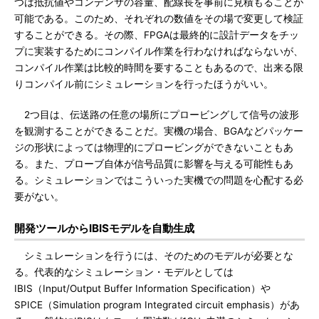
つは抵抗値やコンデンサの容量、配線長を事前に見積もることが
可能である。このため、それぞれの数値をその場で変更して検証
することができる。その際、FPGAは最終的に設計データをチッ
プに実装するためにコンパイル作業を行わなければならないが、
コンパイル作業は比較的時間を要することもあるので、出来る限
りコンパイル前にシミュレーションを行ったほうがいい。
2つ目は、伝送路の任意の場所にプロービングして信号の波形
を観測することができることだ。実機の場合、BGAなどパッケー
ジの形状によっては物理的にプロービングができないこともあ
る。また、プローブ自体が信号品質に影響を与える可能性もあ
る。シミュレーションではこういった実機での問題を心配する必
要がない。
開発ツールからIBISモデルを自動生成
シミュレーションを行うには、そのためのモデルが必要とな
る。代表的なシミュレーション・モデルとしては
IBIS（Input/Output Buffer Information Specification）や
SPICE（Simulation program Integrated circuit emphasis）があ