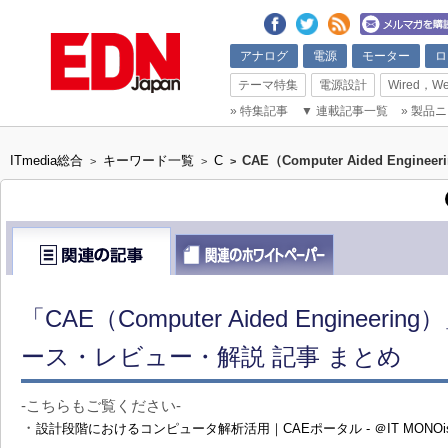
アナログ
電源
モーター
ロ
テーマ特集
電源設計
Wired，We
»
特集記事
▼
連載記事一覧
»
製品ニ
ITmedia総合
キーワード一覧
C
CAE（Computer Aided Engineer
>
>
>
「CAE（Computer Aided Engineer
ース・レビュー・解説 記事 まとめ
-こちらもご覧ください-
・
設計段階におけるコンピュータ解析活用｜CAEポータル - ＠IT MONOis