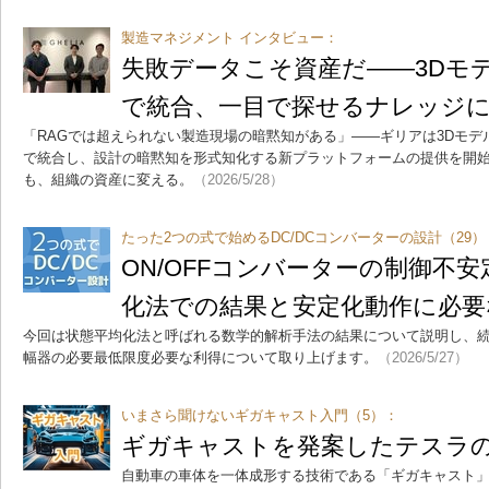
製造マネジメント インタビュー：
失敗データこそ資産だ――3Dモデ
で統合、一目で探せるナレッジ
「RAGでは超えられない製造現場の暗黙知がある」――ギリアは3Dモデ
で統合し、設計の暗黙知を形式知化する新プラットフォームの提供を開
も、組織の資産に変える。
（2026/5/28）
たった2つの式で始めるDC/DCコンバーターの設計（29）
ON/OFFコンバーターの制御不
化法での結果と安定化動作に必要
今回は状態平均化法と呼ばれる数学的解析手法の結果について説明し、
幅器の必要最低限度必要な利得について取り上げます。
（2026/5/27）
いまさら聞けないギガキャスト入門（5）：
ギガキャストを発案したテスラ
自動車の車体を一体成形する技術である「ギガキャスト」