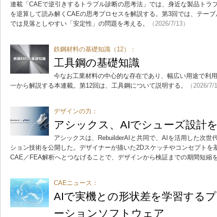
連載「CAEで逆引きするトラブル診断の思考法」では、身近な製品トラ
を逆算して読み解くCAEの思考プロセスを解説する。第3回では、テー
では見落としやすい「安定性」の問題を考える。
（2026/7/13）
鉄鋼材料の基礎知識（12）：
工具鋼の基礎知識
今なお工業材料の中心的な存在であり、幅広い用途で利
一から解説する本連載。第12回は、工具鋼について説明する。
（2026/7/
デザインの力：
アシックス、AIでシューズ設計
アシックスは、RebuilderAIと共同で、AIを活用した
ション技術を公開した。デザイナーが描いた2Dスケッチやコンセプトを基
CAE／FEA解析へとつなげることで、デザインから検証までの期間短縮
CAEニュース：
AIで実機との形状差を学習する
ーションソフトウェア