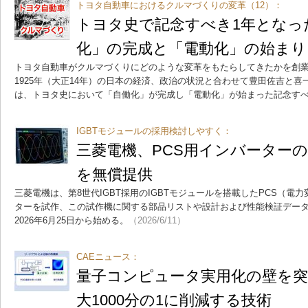
トヨタ自動車におけるクルマづくりの変革（12）：
トヨタ史で記念すべき1年となった
化」の完成と「電動化」の始まり
トヨタ自動車がクルマづくりにどのような変革をもたらしてきたかを創業
1925年（大正14年）の日本の経済、政治の状況と合わせて豊田佐吉と喜
は、トヨタ史において「自働化」が完成し「電動化」が始まった記念すべ
IGBTモジュールの採用検討しやすく：
三菱電機、PCS用インバーター
を無償提供
三菱電機は、第8世代IGBT採用のIGBTモジュールを搭載したPCS（電
ターを試作、この試作機に関する部品リストや設計および性能検証デー
2026年6月25日から始める。
（2026/6/11）
CAEニュース：
量子コンピュータ実用化の壁を突
大1000分の1に削減する技術