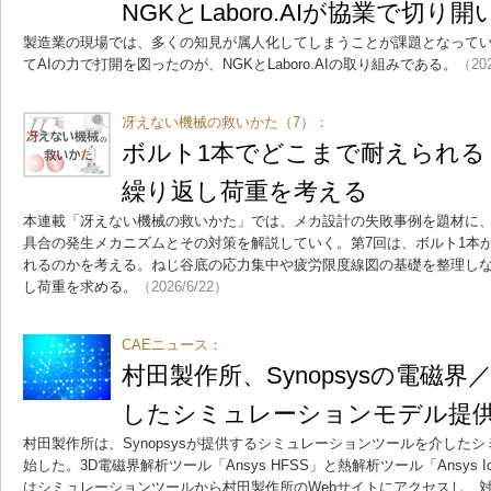
NGKとLaboro.AIが協業で切
製造業の現場では、多くの知見が属人化してしまうことが課題となって
てAIの力で打開を図ったのが、NGKとLaboro.AIの取り組みである。
（202
冴えない機械の救いかた（7）：
ボルト1本でどこまで耐えられる
繰り返し荷重を考える
本連載「冴えない機械の救いかた」では、メカ設計の失敗事例を題材に、
具合の発生メカニズムとその対策を解説していく。第7回は、ボルト1本
れるのかを考える。ねじ谷底の応力集中や疲労限度線図の基礎を整理しな
し荷重を求める。
（2026/6/22）
CAEニュース：
村田製作所、Synopsysの電磁
したシミュレーションモデル提
村田製作所は、Synopsysが提供するシミュレーションツールを介した
始した。3D電磁界解析ツール「Ansys HFSS」と熱解析ツール「Ansys 
はシミュレーションツールから村田製作所のWebサイトにアクセスし、