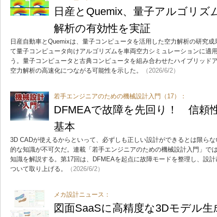
日産とQuemix、量子アルゴリ
解析の有効性を実証
日産自動車とQuemixは、量子コンピュータを活用した空力解析の研究
て量子コンピュータ向けアルゴリズムを車両空力シミュレーションに適
う。量子コンピュータと古典コンピュータを組み合わせたハイブリッド
空力解析の高速化につながる可能性を示した。
（2026/6/2）
若手エンジニアのための機械設計入門（17）：
DFMEAで故障を先回り！ 信頼
基本
3D CADが使えるからといって、必ずしも正しい設計ができるとは限ら
的な知識が不可欠だ。連載「若手エンジニアのための機械設計入門」で
知識を解説する。第17回は、DFMEAを起点に故障モードを整理し、設計
ついて取り上げる。
（2026/6/2）
メカ設計ニュース：
図面SaaSに高精度な3Dモデル