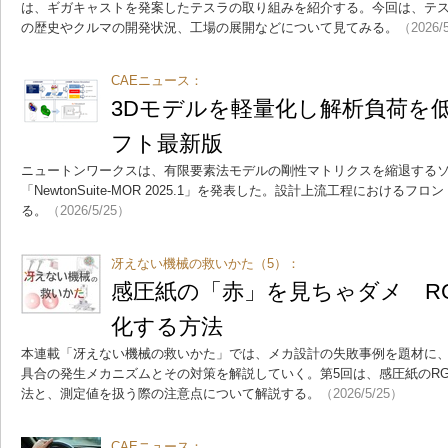
は、ギガキャストを発案したテスラの取り組みを紹介する。今回は、テ
の歴史やクルマの開発状況、工場の展開などについて見てみる。
（2026/
CAEニュース：
3Dモデルを軽量化し解析負荷を
フト最新版
ニュートンワークスは、有限要素法モデルの剛性マトリクスを縮退する
「NewtonSuite-MOR 2025.1」を発表した。設計上流工程における
る。
（2026/5/25）
冴えない機械の救いかた（5）：
感圧紙の「赤」を見ちゃダメ R
化する方法
本連載「冴えない機械の救いかた」では、メカ設計の失敗事例を題材に、
具合の発生メカニズムとその対策を解説していく。第5回は、感圧紙のR
法と、測定値を扱う際の注意点について解説する。
（2026/5/25）
CAEニュース：