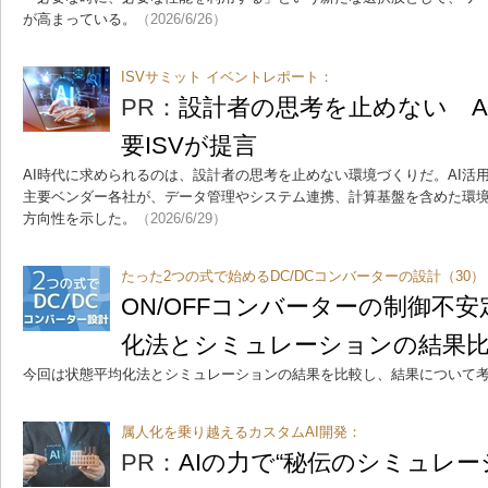
が高まっている。
（2026/6/26）
ISVサミット イベントレポート：
PR：
設計者の思考を止めない A
要ISVが提言
AI時代に求められるのは、設計者の思考を止めない環境づくりだ。AI活用
主要ベンダー各社が、データ管理やシステム連携、計算基盤を含めた環
方向性を示した。
（2026/6/29）
たった2つの式で始めるDC/DCコンバーターの設計（30）
ON/OFFコンバーターの制御不
化法とシミュレーションの結果
今回は状態平均化法とシミュレーションの結果を比較し、結果について
属人化を乗り越えるカスタムAI開発：
PR：
AIの力で“秘伝のシミュレー