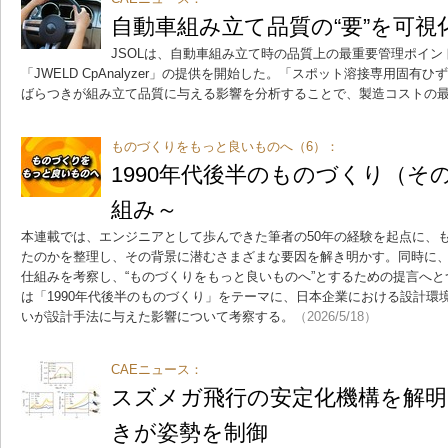
自動車組み立て品質の“要”を可視
JSOLは、自動車組み立て時の品質上の最重要管理ポイン
「JWELD CpAnalyzer」の提供を開始した。「スポット溶接専用固
ばらつきが組み立て品質に与える影響を分析することで、製造コストの
ものづくりをもっと良いものへ（6）：
1990年代後半のものづくり（そ
組み～
本連載では、エンジニアとして歩んできた筆者の50年の経験を起点に、
たのかを整理し、その背景に潜むさまざまな要因を解き明かす。同時に
仕組みを考察し、“ものづくりをもっと良いものへ”とするための提言へと
は「1990年代後半のものづくり」をテーマに、日本企業における設計環
いが設計手法に与えた影響について考察する。
（2026/5/18）
CAEニュース：
スズメガ飛行の安定化機構を解明
きが姿勢を制御