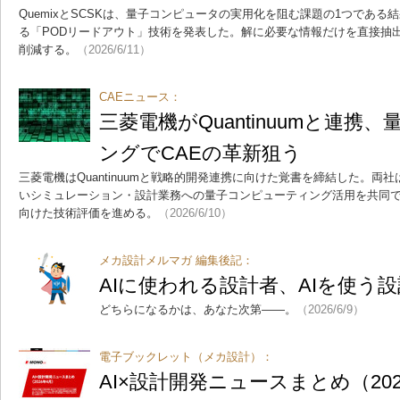
QuemixとSCSKは、量子コンピュータの実用化を阻む課題の1つであ
る「PODリードアウト」技術を発表した。解に必要な情報だけを直接抽出し
削減する。
（2026/6/11）
CAEニュース：
三菱電機がQuantinuumと連携
ングでCAEの革新狙う
三菱電機はQuantinuumと戦略的開発連携に向けた覚書を締結した。両社
いシミュレーション・設計業務への量子コンピューティング活用を共同
向けた技術評価を進める。
（2026/6/10）
メカ設計メルマガ 編集後記：
AIに使われる設計者、AIを使う
どちらになるかは、あなた次第――。
（2026/6/9）
電子ブックレット（メカ設計）：
AI×設計開発ニュースまとめ（202