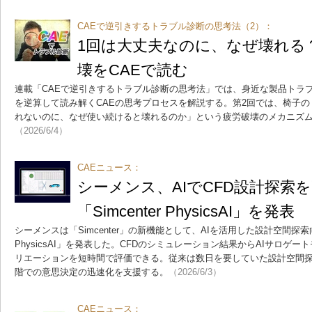
CAEで逆引きするトラブル診断の思考法（2）：
1回は大丈夫なのに、なぜ壊れる
壊をCAEで読む
連載「CAEで逆引きするトラブル診断の思考法」では、身近な製品トラ
を逆算して読み解くCAEの思考プロセスを解説する。第2回では、椅子の
れないのに、なぜ使い続けると壊れるのか」という疲労破壊のメカニズム
（2026/6/4）
CAEニュース：
シーメンス、AIでCFD設計探
「Simcenter PhysicsAI」を発表
シーメンスは「Simcenter」の新機能として、AIを活用した設計空間探索向
PhysicsAI」を発表した。CFDのシミュレーション結果からAIサロゲ
リエーションを短時間で評価できる。従来は数日を要していた設計空間
階での意思決定の迅速化を支援する。
（2026/6/3）
CAEニュース：