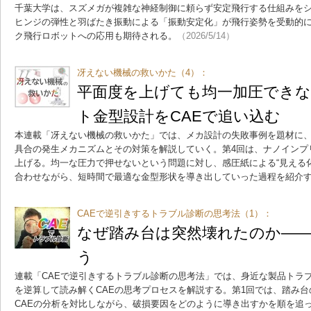
千葉大学は、スズメガが複雑な神経制御に頼らず安定飛行する仕組みを
ヒンジの弾性と羽ばたき振動による「振動安定化」が飛行姿勢を受動的
ク飛行ロボットへの応用も期待される。
（2026/5/14）
冴えない機械の救いかた（4）：
平面度を上げても均一加圧でき
ト金型設計をCAEで追い込む
本連載「冴えない機械の救いかた」では、メカ設計の失敗事例を題材に、
具合の発生メカニズムとその対策を解説していく。第4回は、ナノインプ
上げる。均一な圧力で押せないという問題に対し、感圧紙による“見える化
合わせながら、短時間で最適な金型形状を導き出していった過程を紹介
CAEで逆引きするトラブル診断の思考法（1）：
なぜ踏み台は突然壊れたのか――
う
連載「CAEで逆引きするトラブル診断の思考法」では、身近な製品トラ
を逆算して読み解くCAEの思考プロセスを解説する。第1回では、踏み
CAEの分析を対比しながら、破損要因をどのように導き出すかを順を追