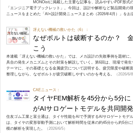
MONOistに掲載した主要な記事を、読みやすいPDF形
「エンジニア電子ブックレット」。今回は、設計や解析など製品開発の現
ニュースをまとめた「AI×設計開発ニュースまとめ（2026年4月）」をお
冴えない機械の救いかた（6）：
なぜボルトは破断するのか？ 
こう
本連載「冴えない機械の救いかた」では、メカ設計の失敗事例を題材に、
具合の発生メカニズムとその対策を解説していく。第6回は、現場で発生
テーマに、その基礎となる金属疲労について説明する。疲労限度や破断
整理しながら、なぜボルトが疲労破断しやすいのかを考える。
（2026/6/
CAEニュース：
タイヤFEM解析を45分から5分
がAIサロゲートモデルを共同開
住友ゴム工業と富士通は、タイヤ性能をAIで予測するAIサロゲートモデ
は、タイヤの変形挙動予測において解析時間を従来の約45分から約5分に
模の解析を実現した。
（2026/6/5）