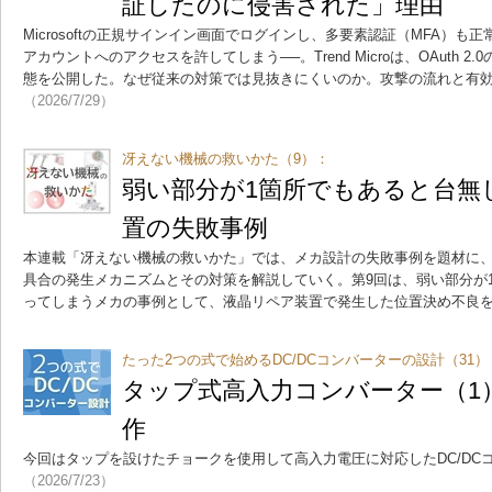
証したのに侵害された」理由
Microsoftの正規サインイン画面でログインし、多要素認証（MFA）
アカウントへのアクセスを許してしまう──。Trend Microは、OAuth 
態を公開した。なぜ従来の対策では見抜きにくいのか。攻撃の流れと有
（2026/7/29）
冴えない機械の救いかた（9）：
弱い部分が1箇所でもあると台無
置の失敗事例
本連載「冴えない機械の救いかた」では、メカ設計の失敗事例を題材に、
具合の発生メカニズムとその対策を解説していく。第9回は、弱い部分が
ってしまうメカの事例として、液晶リペア装置で発生した位置決め不良
たった2つの式で始めるDC/DCコンバーターの設計（31）
タップ式高入力コンバーター（1
作
今回はタップを設けたチョークを使用して高入力電圧に対応したDC/DC
（2026/7/23）