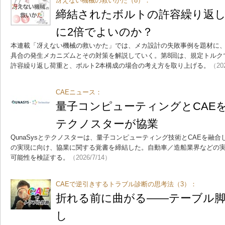
冴えない機械の救いかた（8）：
締結されたボルトの許容繰り返し
に2倍でよいのか？
本連載「冴えない機械の救いかた」では、メカ設計の失敗事例を題材に、
具合の発生メカニズムとその対策を解説していく。第8回は、規定トルク
許容繰り返し荷重と、ボルト2本構成の場合の考え方を取り上げる。
（20
CAEニュース：
量子コンピューティングとCAEを融
テクノスターが協業
QunaSysとテクノスターは、量子コンピューティング技術とCAEを融
の実現に向け、協業に関する覚書を締結した。自動車／造船業界などの実
可能性を検証する。
（2026/7/14）
CAEで逆引きするトラブル診断の思考法（3）：
折れる前に曲がる――テーブル
し