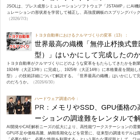
JSOLは、プレス成形シミュレーションソフトウェア「JSTAMP」にA
ュレーションの形状差を学習して補正し、高強度鋼板のスプリングバッ
（2026/7/3）
トヨタ自動車におけるクルマづくりの変革（13）：
世界最高の織機「無停止杼換式豊
型）」はいかにして完成したの
トヨタ自動車がクルマづくりにどのような変革をもたらしてきたかを創業
1924年（大正13年）に完成し、1925年（大正14年）に本格量産を開
型）」の技術詳細について解説する。「世界最高の織機」はいかにして
のだろうか。
（2026/6/30）
ハードウェア調達の今：
PR：
メモリやSSD、GPU価格
ーションの調達難をレンタルで
AI開発やCAE解析ニーズの拡大により、高性能ワークステーションの需
GPU不足や価格高騰、納期長期化などを背景に、従来型の調達モデルは
「必要な時に、必要な性能を利用する」という新たな選択肢として、ワ