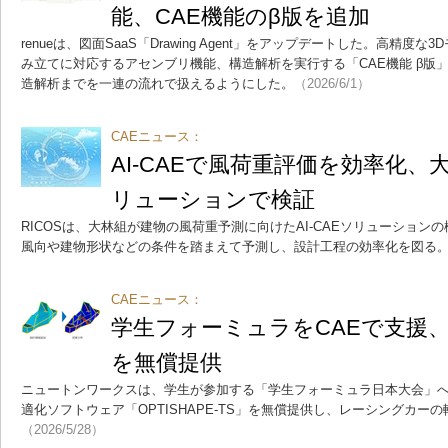
能、CAE機能のβ版を追加
renueは、図面SaaS「Drawing Agent」をアップデートした。高精
み立てに対応するアセンブリ機能、構造解析を実行する「CAE機能 β版
造解析までを一連の流れで扱えるようにした。
（2026/6/1）
CAEニュース：
AI-CAEで風荷重評価を効率化、大
リューションで検証
RICOSは、大林組が建物の風荷重予測に向けたAI-CAEソリューション
風向や建物形状などの条件を踏まえて予測し、設計工程の効率化を図る
CAEニュース：
学生フォーミュラをCAEで支援
を無償提供
ニュートンワークスは、学生が参加する「学生フォーミュラ日本大会」
適化ソフトウェア「OPTISHAPE-TS」を無償提供し、レーシングカー
（2026/5/28）