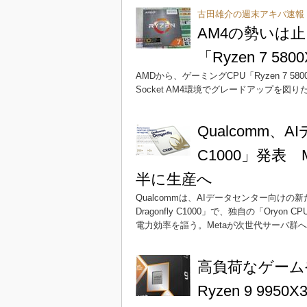
古田雄介の週末アキバ速報
AM4の勢いは
「Ryzen 7 5800
AMDから、ゲーミングCPU「Ryzen 7 5800X
Socket AM4環境でグレードアップを
Qualcomm、A
C1000」発表
半に生産へ
Qualcommは、AIデータセンター向けの
Dragonfly C1000」で、独自の「Or
電力効率を謳う。Metaが次世代サーバ群
高負荷なゲーム
Ryzen 9 9