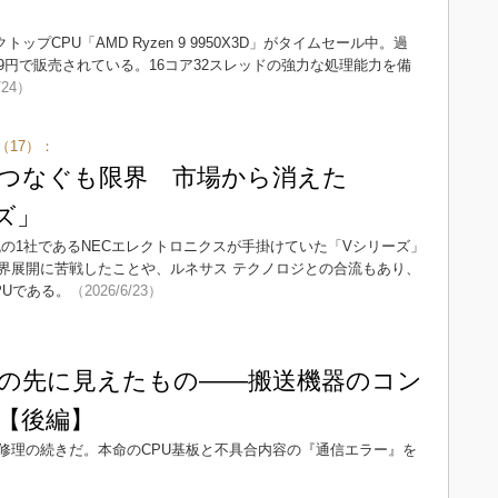
トップCPU「AMD Ryzen 9 9950X3D」がタイムセール中。過
7979円で販売されている。16コア32スレッドの強力な処理能力を備
/24）
17）：
つなぐも限界 市場から消えた
ズ」
の1社であるNECエレクトロニクスが手掛けていた「Vシリーズ」
界展開に苦戦したことや、ルネサス テクノロジとの合流もあり、
PUである。
（2026/6/23）
の先に見えたもの――搬送機器のコン
【後編】
修理の続きだ。本命のCPU基板と不具合内容の『通信エラー』を