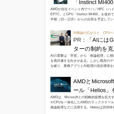
「Instinct
AMDが自社イベント内でーバ／HPC（ハ
EPYC」とGPU「Instinct MI400
半期（10～12月）からの出荷を予定して
AI推論の広がりと、CPU
PR：
「AIには
ターの制約を克
AIの需要は「学習」から「推論処理」に移
を再評価する向きがある。しかし既存のデ
を破り、業務アプリとAI処理の混在環境
AMDとMicro
ール「Helios
AMDは、Microsoftとの戦略的提携を拡大
やCPUを一体化したAMDのラックスケール製
推論処理などに活用する。Heliosは202