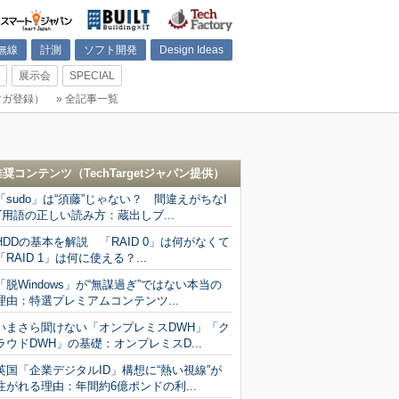
無線
計測
ソフト開発
Design Ideas
展示会
SPECIAL
マガ登録）
»
全記事一覧
推奨コンテンツ（
TechTargetジャパン
提供）
「sudo」は“須藤”じゃない？ 間違えがちなI
T用語の正しい読み方：蔵出しブ...
HDDの基本を解説 「RAID 0」は何がなくて
「RAID 1」は何に使える？...
「脱Windows」が“無謀過ぎ”ではない本当の
理由：特選プレミアムコンテンツ...
いまさら聞けない「オンプレミスDWH」「ク
ラウドDWH」の基礎：オンプレミスD...
英国「企業デジタルID」構想に“熱い視線”が
注がれる理由：年間約6億ポンドの利...