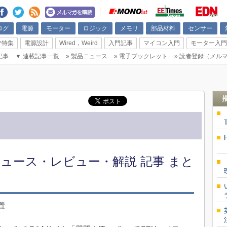
ログ
電源
モーター
ロジック
メモリ
部品材料
センサー
マ特集
電源設計
Wired，Weird
入門記事
マイコン入門
モーター入門
記事
▼
連載記事一覧
»
製品ニュース
»
電子ブックレット
»
読者登録（メル
ニュース・レビュー・解説 記事 まと
装置