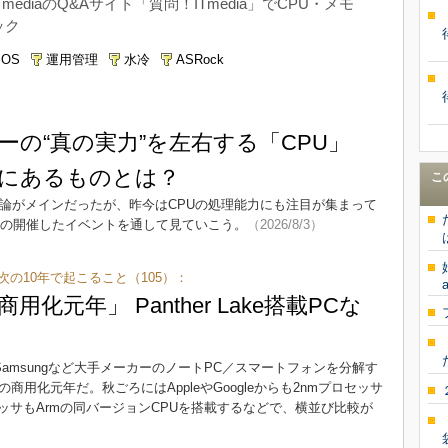
TmediaのQ&Aサイト「質問！ITmedia」でCPU・メモ
ック
OS
運用管理
水冷
ASRock
ターの“真の実力”を左右する「CPU」
にあるものとは？
こ
推論がメインだったが、昨今はCPUの処理能力にも注目が集まって
Dの開催したイベントを通して見ていこう。
（2026/8/3）
次の10年で起こること（105）：
a
商用化元年」 Panther Lake搭載PCな
やSamsungなど大手メーカーのノートPC／スマートフォンを分解す
の商用化元年だ。秋ごろにはAppleやGoogleからも2nmプロセッサ
サもArmの同バージョンCPUを搭載するなどで、横並び比較が