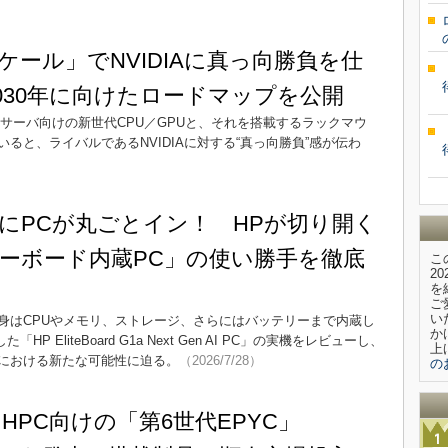
ケール」でNVIDIAに真っ向勝負を仕
2030年に向けたロードマップを公開
サーバ向けの新世代CPU／GPUと、それを搭載するラックマウ
ると、ライバルであるNVIDIAに対する“真っ向勝負”感が伝わ
にPCが丸ごとイン！ HPが切り開く
ーボード内蔵PC」の使い勝手を徹底
こ
2
を
ご
い
身はCPUやメモリ、ストレージ、さらにはバッテリーまで内蔵し
か
EliteBoard G1a Next Gen AI PC」の実機をレビューし、
上
における新たな可能性に迫る。
（2026/7/28）
の
HPC向けの「第6世代EPYC」