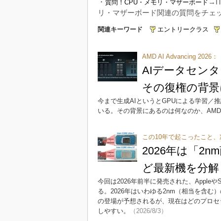
・
→I
質問！CPU・メモリ・マザーボード
リ・マザーボード関連の質問をチェ
関連キーワード
エントリークラス
AMD AI Advancing 2026：
AIデータセン
その復権の背景
今まで生成AIというとGPUによる学習／
いる。その背景にあるのは何なのか、AM
この10年で起こったこと、
2026年は「2nm
ど最新機を分解
今回は2026年前半に発売された、Apple
る。2026年はいわゆる2nm（相当を含む）
の登場が予想されるが、現在はどのプロセッ
しやすい。
（2026/8/3）