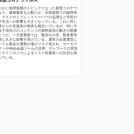
わかに地球規模のトピックとなった新型コロナウ
ルス。健康被害も心配だが、全国規模での臨時休
、マスクやトイレットペーパーの品薄など市民の
常生活への影響も大きくなっている。これに対し
業からの支援策の発表も相次いでいるが、特に今
は子供向けのコンテンツの無料提供の動きが顕著
ようだ。一方産業面では、観光や小売、飲食業等
特に大きな影響を受けている。通常の企業運営に
いても面会や通勤の場がリスク視され、サーモグ
フィやWeb会議ツールの活用、テレワークの実現
どテクノロジーによるリスク回避策への注目が高
っている。