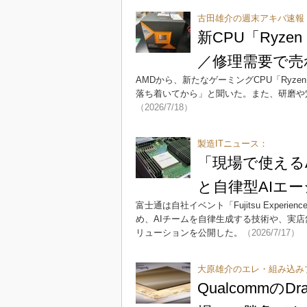
古田雄介の週末アキバ速報
新CPU「Ryze
／修理需要で売
AMDから、新たなゲーミングCPU「Ryze
落ち着いてから」と聞いた。また、研磨や
（2026/7/18）
製造ITニュース：
「現場で使える
と自律型AIエ
富士通は自社イベント「Fujitsu Experien
め、AIチームを自律生成する技術や、実店
リューションを公開した。
（2026/7/17）
大原雄介のエレ・組み込み
QualcommのD