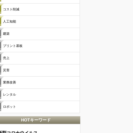
コスト削減
人工知能
建築
プリント基板
売上
災害
業務改善
レンタル
ロボット
HOTキーワード
新型コロナウイルス