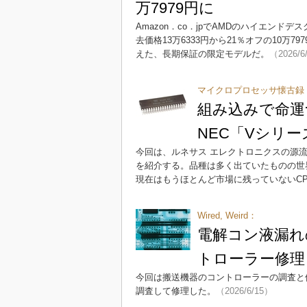
万7979円に
Amazon．co．jpでAMDのハイエンドデスク
去価格13万6333円から21％オフの10万
えた、長期保証の限定モデルだ。
（2026/6
マイクロプロセッサ懐古録（
組み込みで命運
NEC「Vシリー
今回は、ルネサス エレクトロニクスの源流
を紹介する。品種は多く出ていたものの世
現在はもうほとんど市場に残っていないC
Wired, Weird：
電解コン液漏れ
トローラー修理
今回は搬送機器のコントローラーの調査と
調査して修理した。
（2026/6/15）