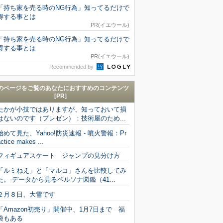
「持ち家を売る時のNG行為」知ってるだけで
得する事とは
PR(イエウール)
「持ち家を売る時のNG行為」知ってるだけで
得する事とは
PR(イエウール)
Recommended by
のページをご覧のあなたにおすすめのコンテンツ
[PR]
たかが小技ではありますが、知っておいて損
はないのです（プレゼン）：技術屋のため...
始めて見た、Yahoo!防災速報 - 噴火警報：Pr
ctice makes ...
フィギュアスケート ジャンプの見分け方
「ルミねえ」と「マルコ」さんを比較してみ
た。-データから見るペルソナ図鑑（41...
２月８日、大雪です
「Amazon初売り」開催中、1月7日まで 福
袋もある