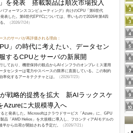
 MI400」を発表 搭載製品は順次市場投入
イパフォーマンスコンピューティング）向けのCPU「第6世代
」を改めて発表した。第6世代EPYCについては、早いもので2026年第4四
いる。
（2026/7/24）
ベースのサーバが再評価される理由：
GPU」の時代に考えたい、データセン
服するCPUとサーバの新展開
行しており、機密保持の観点からAIインフラのオンプレミス運用
ータセンターは電力やスペースの限界に直面している。この制約
を効率化するアーキテクチャとは。
（2026/7/23）
softが戦略的提携を拡大 新AIラックスケ
」をAzureに大規模導入へ
すると発表した。Microsoftはクラウドサービス「Azure」に、GPU
品「AMD Helios」を大規模に導入し、フロンティアAIモデルの
6年後半から出荷が開始される予定だ。
（2026/7/21）