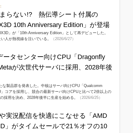
：
止まらない!? 熱伝導シート付属の
X3D 10th Anniversary Edition」が登場
3D」が「10th Anniversary Edition」として再デビューした。
図りたい人が熱視線を注いでいる。
（2026/6/27）
Iデータセンター向けCPU「Dragonfly
 Metaが次世代サーバに採用、2028年後
新たな製品群を発表した。中核はサーバ向けCPU「Qualcomm
yon CPU」コアを採用し、競合の最新サーバ向けCPUと比べて2倍以上の
への採用を決め、2028年後半に生産を始める。
（2026/6/25）
や実況配信を快適にこなせる「AMD
950X3D」がタイムセールで21％オフの10