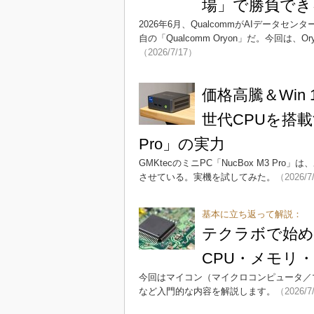
場」で勝負でき
2026年6月、QualcommがAIデータセンタ
自の「Qualcomm Oryon」だ。今回
（2026/7/17）
価格高騰＆Win
世代CPUを搭載す
Pro」の実力
GMKtecのミニPC「NucBox M3 Pr
させている。実機を試してみた。
（2026/7
基本に立ち返って解説：
テクラボで始め
CPU・メモリ
今回はマイコン（マイクロコンピュータ／
など入門的な内容を解説します。
（2026/7