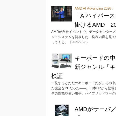
AMD AI Advancing 2026：
「AIハイパース
掛けるAMD 
AMDが自社イベントで、データセンター／
ントシステムを発表した。発表内容を見てい
ってくる。
（2026/7/28）
キーボードの中
新ジャンル「キ
検証
一見するとただのキーボードだが、その中
た完全なPCだった――。日本HPから登場した「HP 
その性能や使い勝手、ハイブリッドワーク
AMDがサーバ／