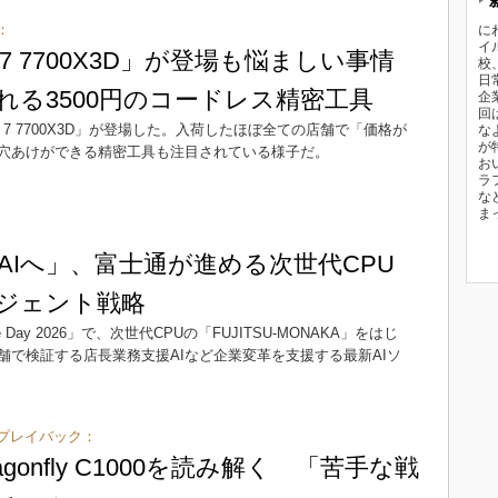
：
に
イ
n 7 7700X3D」が登場も悩ましい事情
校
日
れる3500円のコードレス精密工具
企
回
n 7 7700X3D」が登場した。入荷したほぼ全ての店舗で「価格が
な
が
穴あけができる精密工具も注目されている様子だ。
お
ラ
な
ま
AIへ」、富士通が進める次世代CPU
ージェント戦略
ce Day 2026」で、次世代CPUの「FUJITSU-MONAKA」をはじ
舗で検証する店長業務支援AIなど企業変革を支援する最新AIソ
プレイバック：
ragonfly C1000を読み解く 「苦手な戦