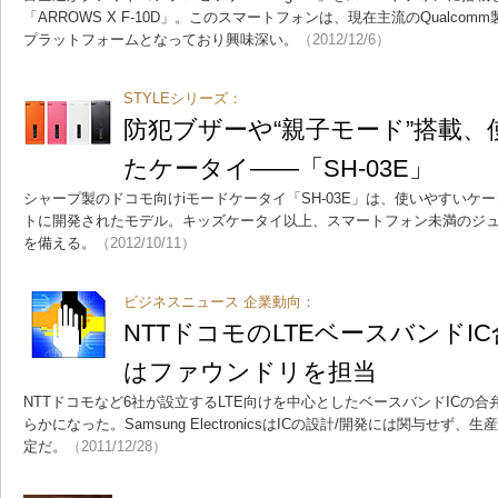
「ARROWS X F-10D」。このスマートフォンは、現在主流のQualc
プラットフォームとなっており興味深い。
（2012/12/6）
STYLEシリーズ：
防犯ブザーや“親子モード”搭載
たケータイ――「SH-03E」
シャープ製のドコモ向けiモードケータイ「SH-03E」は、使いやすいケ
トに開発されたモデル。キッズケータイ以上、スマートフォン未満のジ
を備える。
（2012/10/11）
ビジネスニュース 企業動向：
NTTドコモのLTEベースバンドIC
はファウンドリを担当
NTTドコモなど6社が設立するLTE向けを中心としたベースバンドICの
らかになった。Samsung ElectronicsはICの設計/開発には関与せ
定だ。
（2011/12/28）