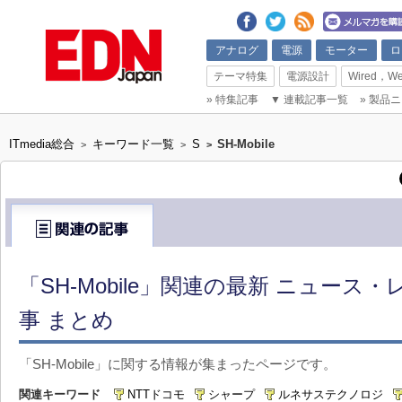
アナログ
電源
モーター
ロ
テーマ特集
電源設計
Wired，We
»
特集記事
▼
連載記事一覧
»
製品ニ
ITmedia総合
キーワード一覧
S
SH-Mobile
>
>
>
「SH-Mobile」関連の最新 ニュース
事 まとめ
「SH-Mobile」に関する情報が集まったページです。
関連キーワード
NTTドコモ
シャープ
ルネサステクノロジ