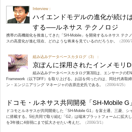
Interview：
ハイエンドモデルの進化が続け
する──ルネサス テクノロジ
携帯の高機能化を推進してきた「SH-Mobile」を開発するルネサス テ
スの高度化が進む現在、どのような将来を見ているのだろうか。
（2006/
組み込みデータベースカタログ（3）：
京ぽんに採用されたインメモリDB「
組み込みデータベースカタログ第3回は、エンサークのENCIRQ D
Framework（以下DFF）を取り上げる。お話を伺ったのは、同社代表
ン・エンジニアリング マネージャの吉原忠史氏である。
（2006/4/25）
ドコモ・ルネサス共同開発「SH-Mobile 
ドコモとルネサスが共同開発した「SH-Mobile G1」を富士通、三菱、
に搭載する。5社共同で取り組む「G2」は端末プラットフォームに拡大し、ル
を3年後に4倍弱にまで拡大させたい考えだ。
（2006/3/1）