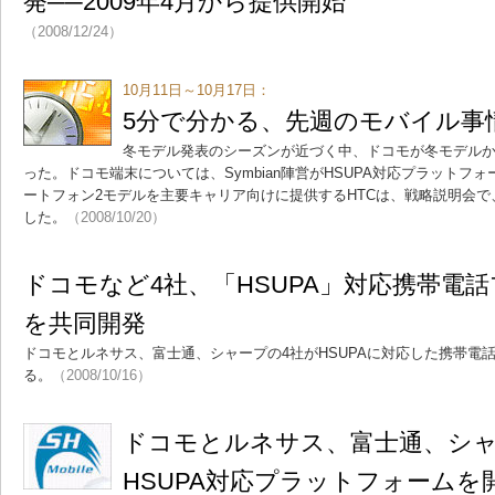
発──2009年4月から提供開始
（2008/12/24）
10月11日～10月17日：
5分で分かる、先週のモバイル事
冬モデル発表のシーズンが近づく中、ドコモが冬モデル
った。ドコモ端末については、Symbian陣営がHSUPA対応プラットフ
ートフォン2モデルを主要キャリア向けに提供するHTCは、戦略説明会で
した。
（2008/10/20）
ドコモなど4社、「HSUPA」対応携帯電
を共同開発
ドコモとルネサス、富士通、シャープの4社がHSUPAに対応した携帯電
る。
（2008/10/16）
ドコモとルネサス、富士通、シャ
HSUPA対応プラットフォームを