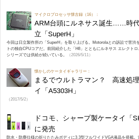
マイクロプロセッサ懐古録（16）：
ARM台頭にルネサス誕生……時
立「SuperH」
今回は日立製作所の「SuperH」を取り上げる。Motorolaとの訴訟で苦
トの独自CPUコアだ。前回紹介した「H8」とともにルネサス エレクト
シリーズでは供給が続いている。
（2026/5/11）
懐かしのケータイギャラリー：
まるでウルトラマン？ 高速処
イ「A5303H」
（2017/5/2）
ドコモ、シャープ製ケータイ「SH-
に発売
防水・防塵仕様の折りたたみボディに3.3型フルワイドVGA液晶を搭載