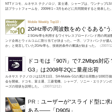
NTTドコモ、ルネサス テクノロジ、富士通、シャープは、ワンチップLSI「SH
話プラットフォームを、2009年1～3月をめどに共同開発すると発表した
Mobile Weekly Top10：
2GHz帯の周波数をめぐるある“う
2.5GHz帯を利用するワイヤレスブロードバンド用の周
ンド企画とウィルコムに割り当てが決まった。一方、ソフトバンクが盛
か」と発言していた2GHz帯も、技術的条件の審議が始まった。
（2007/1
ドコモは「907i」で7.2Mbps対応？─
G3」は2008年2Qに量産出荷
ルネサス テクノロジは12月11日、SH-Mobile G1の累計出荷数が10
会を開催。ドコモ、富士通、三菱電機、シャープ、ソニー・エリクソンの要人も
ーズの現状を説明した。
（2007/12/12）
PR：
ユーザーが“スライド型に求
ある――「D905i」