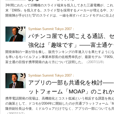
3年間にわたって10機種のスライド端末を投入してきた三菱電機が、こ
末「D905i」を投入する。スライド型を採用するメーカーが増える中、
開発陣が手がけた“D”のスライドは、一線を画すハイエンドモデルに仕上
Symbian Summit Tokyo 2007：
パチンコ屋でも聞こえる通話、
強化は「趣味です」――富士通ケ
開発体制の一新が功を奏し、販売ランキングの常連入りを果たすように
を率いるモバイルフォン事業本部長の佐相秀幸氏が、最新モデル「F905i」
富士通の目指す携帯開発のあり方について説明した。
（2007/11/8）
Symbian Summit Tokyo 2007：
アプリの一部も共通化を検討―
ットフォーム「MOAP」のこれ
携帯電話開発の現場は、高機能化とコスト低減という相反する課題を抱
の施策として、ドコモが2004年に開始したのが共通プラットフォーム「
隆持副社長は今後、ミドルウェアだけでなく、アプリの一部についても
（2007/11/7）