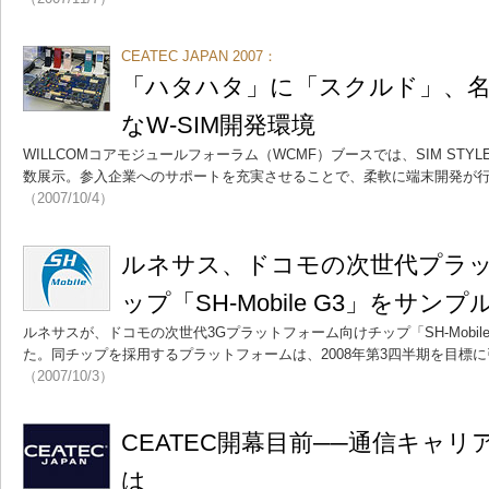
CEATEC JAPAN 2007：
「ハタハタ」に「スクルド」、
なW-SIM開発環境
WILLCOMコアモジュールフォーラム（WCMF）ブースでは、SIM ST
数展示。参入企業へのサポートを充実させることで、柔軟に端末開発が
（2007/10/4）
ルネサス、ドコモの次世代プラ
ップ「SH-Mobile G3」をサンプ
ルネサスが、ドコモの次世代3Gプラットフォーム向けチップ「SH-Mobil
た。同チップを採用するプラットフォームは、2008年第3四半期を目標
（2007/10/3）
CEATEC開幕目前──通信キャ
は