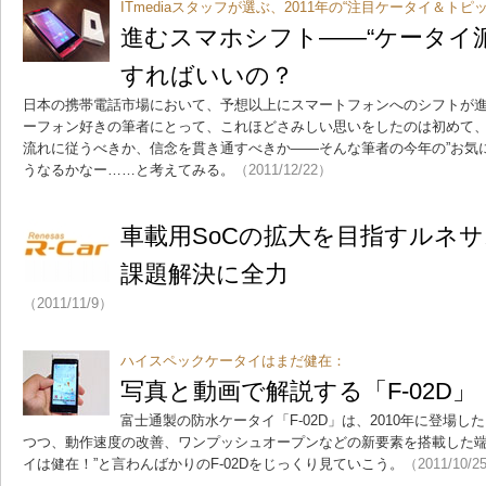
ITmediaスタッフが選ぶ、2011年の“注目ケータイ＆ト
進むスマホシフト――“ケータイ
すればいいの？
日本の携帯電話市場において、予想以上にスマートフォンへのシフトが進ん
ーフォン好きの筆者にとって、これほどさみしい思いをしたのは初めて
流れに従うべきか、信念を貫き通すべきか――そんな筆者の今年の”お気
うなるかなー……と考えてみる。
（2011/12/22）
車載用SoCの拡大を目指すルネ
課題解決に全力
（2011/11/9）
ハイスペックケータイはまだ健在：
写真と動画で解説する「F-02D」
富士通製の防水ケータイ「F-02D」は、2010年に登場し
つつ、動作速度の改善、ワンプッシュオープンなどの新要素を搭載した端
イは健在！”と言わんばかりのF-02Dをじっくり見ていこう。
（2011/10/2