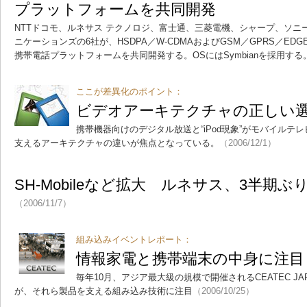
プラットフォームを共同開発
NTTドコモ、ルネサス テクノロジ、富士通、三菱電機、シャープ、ソニ
ニケーションズの6社が、HSDPA／W-CDMAおよびGSM／GPRS／E
携帯電話プラットフォームを共同開発する。OSにはSymbianを採用する
ここが差異化のポイント：
ビデオアーキテクチャの正しい
携帯機器向けのデジタル放送と“iPod現象”がモバイルテ
支えるアーキテクチャの違いが焦点となっている。
（2006/12/1）
SH-Mobileなど拡大 ルネサス、3半期
（2006/11/7）
組み込みイベントレポート：
情報家電と携帯端末の中身に注目 CE
毎年10月、アジア最大級の規模で開催されるCEATEC J
が、それら製品を支える組み込み技術に注目
（2006/10/25）