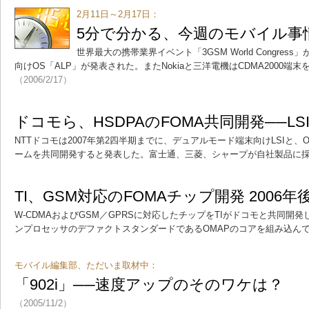
2月11日～2月17日：
5分で分かる、今週のモバイル事
世界最大の携帯業界イベント「3GSM World Congress
向けOS「ALP」が発表された。またNokiaと三洋電機はCDMA2000
（2006/2/17）
ドコモら、HSDPAのFOMA共同開発──LS
NTTドコモは2007年第2四半期までに、デュアルモード端末向けLSIと
ームを共同開発すると発表した。富士通、三菱、シャープが自社製品に
TI、GSM対応のFOMAチップ開発 2006
W-CDMAおよびGSM／GPRSに対応したチップをTIがドコモと共同開
ンプロセッサのデファクトスタンダードであるOMAPのコアを組み込ん
モバイル編集部、ただいま取材中：
「902i」──速度アップのそのワケは？
（2005/11/2）