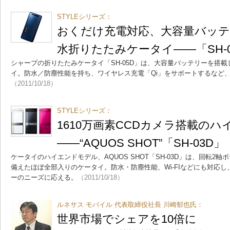
STYLEシリーズ：
おくだけ充電対応、大容量バッ
水折りたたみケータイ――「SH-0
シャープの折りたたみケータイ「SH-05D」は、大容量バッテリーを搭
イ。防水／防塵性能を持ち、ワイヤレス充電「Qi」をサポートするなど
（2011/10/18）
STYLEシリーズ：
1610万画素CCDカメラ搭載の
――“AQUOS SHOT”「SH-03D」
ケータイのハイエンドモデル、AQUOS SHOT「SH-03D」は、回転2軸ボ
備えたほぼ全部入りのケータイ。防水・防塵性能、Wi-FIなどにも対応
ーのニーズに応える。
（2011/10/18）
ルネサス モバイル 代表取締役社長 川崎郁也氏：
世界市場でシェアを10倍に