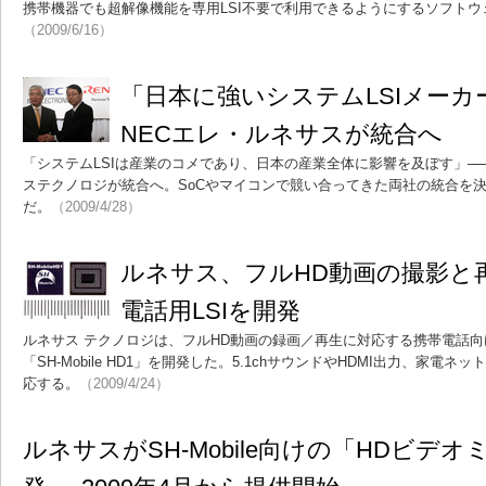
携帯機器でも超解像機能を専用LSI不要で利用できるようにするソフト
（2009/6/16）
「日本に強いシステムLSIメー
NECエレ・ルネサスが統合へ
「システムLSIは産業のコメであり、日本の産業全体に影響を及ぼす」─
ステクノロジが統合へ。SoCやマイコンで競い合ってきた両社の統合を
だ。
（2009/4/28）
ルネサス、フルHD動画の撮影と
電話用LSIを開発
ルネサス テクノロジは、フルHD動画の録画／再生に対応する携帯電話
「SH-Mobile HD1」を開発した。5.1chサウンドやHDMI出力、家
応する。
（2009/4/24）
ルネサスがSH-Mobile向けの「HDビデ