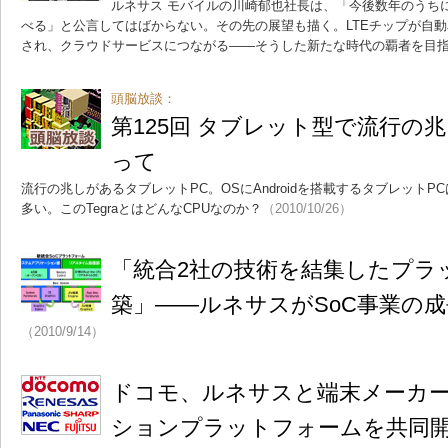
ルネサス モバイルの川崎郁也社長は、「今後数年のうちに、
べる」と公言してはばからない。その先の展望も描く。LTEチップが自
され、クラウドサービスにつながる――そうした新たな時代の覇者を目
頭脳放談：
第125回 タブレット型で流行の兆し、
って
流行の兆しがあるタブレットPC。OSにAndroidを搭載するタブレットPCは
多い。このTegraとはどんなCPUなのか？
（2010/10/26）
「統合2社の技術を結集したプラ
築」――ルネサスがSoC事業の
（2010/9/14）
ドコモ、ルネサスと端末メーカー
ションプラットフォームを共同