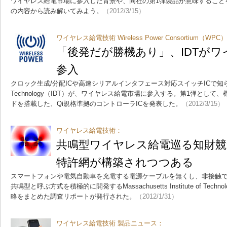
ワイヤレス給電市場に参入した背景や、同社の第1弾製品が意味すること
の内容から読み解いてみよう。
（2012/3/15）
ワイヤレス給電技術 Wireless Power Consortium（WPC
「後発だが勝機あり」、IDTが
参入
クロック生成/分配ICや高速シリアルインタフェース対応スイッチICで知られるInt
Technology（IDT）が、ワイヤレス給電市場に参入する。第1弾とし
ドを搭載した、Qi規格準拠のコントローラICを発表した。
（2012/3/15）
ワイヤレス給電技術：
共鳴型ワイヤレス給電巡る知財競
特許網が構築されつつある
スマートフォンや電気自動車を充電する電源ケーブルを無くし、非接触
共鳴型と呼ぶ方式を積極的に開発するMassachusetts Institute of Technol
略をまとめた調査リポートが発行された。
（2012/1/31）
ワイヤレス給電技術 製品ニュース：