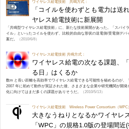
ワイヤレス給電技術 共鳴方式：
「コイルを使わずとも電力は送
ヤレス給電技術に新展開
「共鳴型ワイヤレス給電技術」に、新たな技術展開があった。「スパイ
イル」といったコイルを使わず、比較的自由な形状の送電側/受電側デバ
案だ。
（2010/6/8）
ワイヤレス給電技術 共鳴方式：
ワイヤレス給電の次なる課題、
る日」はくるか
数m と長い距離を高効率でワイヤレス給電できる可能性を秘めるのが、
2007 年に初めて動作が実証された後、さまざまな企業や研究機関が開
化に向けてはまだ多くの課題がありそうだ。
（2010/5/13）
ワイヤレス給電技術 Wireless Power Consortium（WP
大きなうねりとなるかワイヤレ
「WPC」の規格1.0版の登場間近(