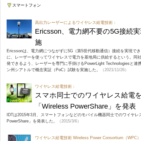
スマートフォン
高出力レーザーによるワイヤレス給電技術：
Ericsson、電力網不要の5G接
施
Ericssonは、電力網につながずに5G（第5世代移動通信）接続を実現
に、レーザーを使ってワイヤレスで電力を基地局に供給するという。同
発できるよう、レーザーを専門に手掛けるPowerLight Technologie
ン州シアトルで概念実証（PoC）試験を実施した。
（2021/11/26）
ワイヤレス給電技術：
スマホ同士でのワイヤレス給電
「Wireless PowerShare」を発表
IDTは2015年3月、スマートフォンなどのモバイル機器同士でのワイヤレス給
PowerShare」を発表した。
（2015/3/6）
ワイヤレス給電技術 Wireless Power Consortium（WPC