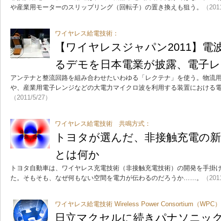
や産業用モーターのスリップリング（回転子）の置き換えも狙う。
（201
ワイヤレス給電技術：
【ワイヤレスジャパン2011】電
るデモを日本電業が披露、電子
アンテナと整流回路を組み合わせたいわゆる「レクテナ」を使う。物流用R
や、産業用電子レンジなどの大電力マイクロ波を利用する装置における
（2011/5/27）
ワイヤレス給電技術 共鳴方式：
トヨタが選んだ、非接触充電の新
とは何か
トヨタ自動車は、ワイヤレス充電技術（非接触充電技術）の開発を手掛けるWi
た。そもそも、なぜ何もない空間を電力が伝わるのだろうか……。
（201
ワイヤレス給電技術 Wireless Power Consortium（WPC
日立マクセルに続きパナソニッ