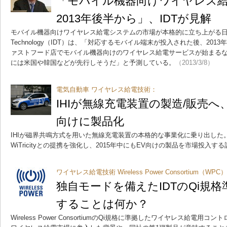
「モバイル機器向けワイヤレス
2013年後半から」、IDTが見解
モバイル機器向けワイヤレス給電システムの市場が本格的に立ち上がる日は近い――。
Technology（IDT）は、「対応するモバイル端末が投入された後、20
ァストフード店でモバイル機器向けのワイヤレス給電サービスが始まる
には米国や韓国などが先行しそうだ」と予測している。
（2013/3/8）
電気自動車 ワイヤレス給電技術：
IHIが無線充電装置の製造/販売へ、
向けに製品化
IHIが磁界共鳴方式を用いた無線充電装置の本格的な事業化に乗り出した
WiTricityとの提携を強化し、2015年中にもEV向けの製品を市場投入す
ワイヤレス給電技術 Wireless Power Consortium（WPC
独自モードを備えたIDTのQi規格
することは何か？
Wireless Power ConsortiumのQi規格に準拠したワイヤレス給電用