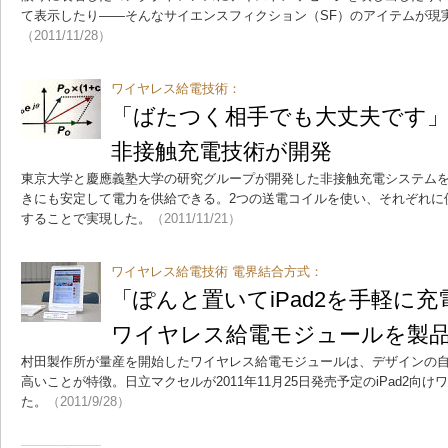
て表示したり――そんなサイエンスフィクション（SF）のアイテムが現
（2011/11/28）
ワイヤレス給電技術：
「ばたつく相手でも大丈夫です」
非接触充電技術が開発
東京大学と慶應義塾大学の研究グループが開発した非接触充電システム
きにも安定して電力を供給できる。2つの送電コイルを使い、それぞれに
することで実現した。
（2011/11/21）
ワイヤレス給電技術 電界結合方式：
「ぽんと置いてiPad2を手軽に
ワイヤレス給電モジュールを製
村田製作所が量産を開始したワイヤレス給電モジュールは、デザインの
高いことが特徴。日立マクセルが2011年11月25日発売予定のiPad2向
た。
（2011/9/28）