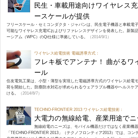
民生・車載用途向けワイヤレス
ースケールが提供
フリースケール・セミコンダクタ・ジャパンは、民生電子機器と車載電
可能なワイヤレス充電ICおよびリファレンスデザインを発表した。新製
ーシアム（WPC）のQi仕様に準拠している。
（2014/9/1）
ワイヤレス給電技術 電磁誘導方式：
フレキ板でアンテナ！ 曲がるワ
ール
住友電気工業は、小型・薄型を実現した電磁誘導方式のワイヤレス給電
荷を開始した。防塵防水対応が求められるウェアラブル機器やヘルスケ
ける。
（2014/8/7）
TECHNO-FRONTIER 2013 ワイヤレス給電技術：
大電力の無線給電、産業用途でニ
無線給電のニーズは、モバイル機器だけではなく産業機
「TECHNO-FRONTIER 2013」（テクノフロンティア2013）では