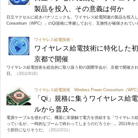
製品を投入、その意義は何か
日立マクセルに続きパナソニックも、ワイヤレス給電関連の製品を投入した。いず
Consortium（WPC）」のQi規格に準拠しており、互換性が確保されて
ワイヤレス給電技術：
ワイヤレス給電技術に特化した初
京都で開催
ワイヤレス給電技術を総合的に取り扱う初の国際学会が、京都で開催される。
日。
（2011/4/18）
ワイヤレス給電技術 Wireless Power Consortium（WP
「Qi」規格に集うワイヤレス給
ルから普及へ
電源ケーブルを使わずに、機器に非接触で電力を供給する「ワイヤレス
っているが、一時的なブームで終わってしまうのだろうか…。2011年か
う節目になりそうだ。
（2011/2/11）