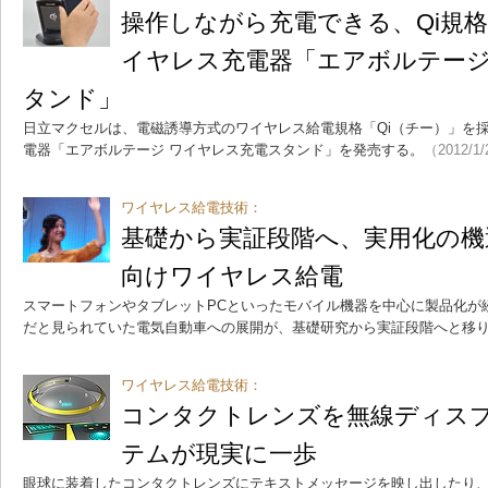
操作しながら充電できる、Qi規
イヤレス充電器「エアボルテージ
タンド」
日立マクセルは、電磁誘導方式のワイヤレス給電規格「Qi（チー）」を
電器「エアボルテージ ワイヤレス充電スタンド」を発売する。
（2012/1
ワイヤレス給電技術：
基礎から実証段階へ、実用化の機
向けワイヤレス給電
スマートフォンやタブレットPCといったモバイル機器を中心に製品化が
だと見られていた電気自動車への展開が、基礎研究から実証段階へと移
ワイヤレス給電技術：
コンタクトレンズを無線ディスプ
テムが現実に一歩
眼球に装着したコンタクトレンズにテキストメッセージを映し出したり