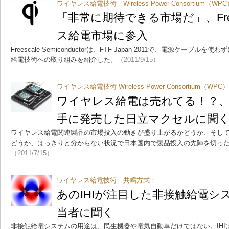
ワイヤレス給電技術 Wireless Power Consortium（WP
「非常に期待できる市場だ」、Free
ス給電市場に参入
Freescale Semiconductorは、FTF Japan 2011で、電源ケー
給電技術への取り組みを紹介した。
（2011/9/15）
ワイヤレス給電技術 Wireless Power Consortium（WPC
ワイヤレス給電は売れてる！？、
手に発売した日立マクセルに聞
ワイヤレス給電関連製品の市場投入の動きが盛り上がるかどうか、そし
どうか、はっきりと分からない状況で日本国内で製品投入の先陣を切っ
（2011/7/15）
ワイヤレス給電技術 共鳴方式：
あのIHIが注目した非接触給電シ
当者に聞く
非接触給電システムの用途は、民生機器や電気自動車だけではない。IHI