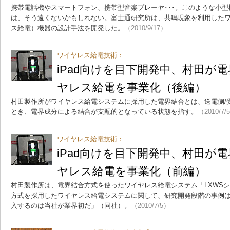
携帯電話機やスマートフォン、携帯型音楽プレーヤ･･･。このような小
は、そう遠くないかもしれない。富士通研究所は、共鳴現象を利用した
ス給電）機器の設計手法を開発した。
（2010/9/17）
ワイヤレス給電技術：
iPad向けを目下開発中、村田が
ヤレス給電を事業化（後編）
村田製作所がワイヤレス給電システムに採用した電界結合とは、送電側/
とき、電界成分による結合が支配的となっている状態を指す。
（2010/7/
ワイヤレス給電技術：
iPad向けを目下開発中、村田が
ヤレス給電を事業化（前編）
村田製作所は、電界結合方式を使ったワイヤレス給電システム「LXWS
方式を採用したワイヤレス給電システムに関して、研究開発段階の事例
入するのは当社が業界初だ」（同社）。
（2010/7/5）