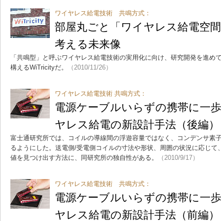
ワイヤレス給電技術 共鳴方式：
部屋丸ごと「ワイヤレス給電空間」へ、
考える未来像
「共鳴型」と呼ぶワイヤレス給電技術の実用化に向け、研究開発を進めて
構えるWiTricityだ。
（2010/11/26）
ワイヤレス給電技術 共鳴方式：
電源ケーブルいらずの携帯に一歩
ヤレス給電の新設計手法（後編）
富士通研究所では、コイルの導線間の浮遊容量ではなく、コンデンサ素
るようにした。送電側/受電側コイルの寸法や形状、周囲の状況に応じて
値を見つけ出す方法に、同研究所の独自性がある。
（2010/9/17）
ワイヤレス給電技術 共鳴方式：
電源ケーブルいらずの携帯に一歩
ヤレス給電の新設計手法（前編）