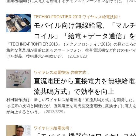
産業機器向けに大電力を給電するデモンストレーションを行った。
（201
TECHNO-FRONTIER 2013 ワイヤレス給電技術：
モバイル向け無線給電、「マルチ
コイル」「給電＋データ通信」を
「TECHNO-FRONTIER 2013」（テクノフロンティア2013）の見
格的な普及期が目前に迫るスマートフォン、携帯電話機など向けのモバ
けた製品、技術展示が相次いだ。
（2013/7/23）
ワイヤレス給電技術 共鳴方式：
直流電圧から直接電力を無線給電
流共鳴方式」で効率を向上
村田製作所は、新しいワイヤレス給電技術「直流共鳴方式」を開発した
は従来の技術と同様だが、直流電圧を高周波交流電圧に変換せずに電力
が向上するという。
（2013/3/29）
ワイヤレス給電技術：