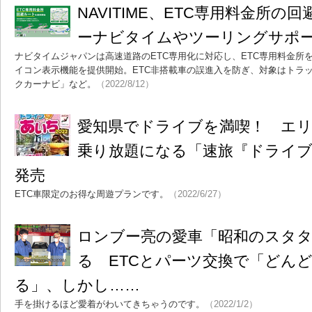
NAVITIME、ETC専用料金所
ーナビタイムやツーリングサポ
ナビタイムジャパンは高速道路のETC専用化に対応し、ETC専用料金所
イコン表示機能を提供開始。ETC非搭載車の誤進入を防ぎ、対象はトラ
クカーナビ」など。
（2022/8/12）
愛知県でドライブを満喫！ エ
乗り放題になる「速旅『ドライブt
発売
ETC車限定のお得な周遊プランです。
（2022/6/27）
ロンブー亮の愛車「昭和のスタ
る ETCとパーツ交換で「どん
る」、しかし……
手を掛けるほど愛着がわいてきちゃうのです。
（2022/1/2）