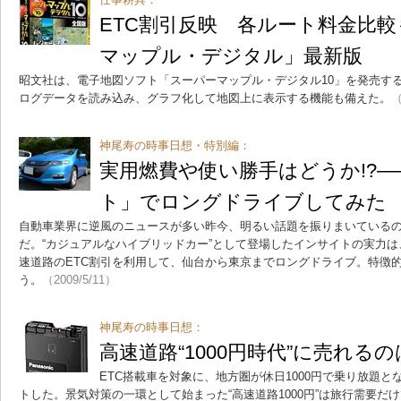
ETC割引反映 各ルート料金比
マップル・デジタル」最新版
昭文社は、電子地図ソフト「スーパーマップル・デジタル10」を発売する。
ログデータを読み込み、グラフ化して地図上に表示する機能も備えた。
（
神尾寿の時事日想・特別編：
実用燃費や使い勝手はどうか!?
ト」でロングドライブしてみた
自動車業界に逆風のニュースが多い昨今、明るい話題を振りまいている
だ。“カジュアルなハイブリッドカー”として登場したインサイトの実力
速道路のETC割引を利用して、仙台から東京までロングドライブ。特徴
う。
（2009/5/11）
神尾寿の時事日想：
高速道路“1000円時代”に売れる
ETC搭載車を対象に、地方圏が休日1000円で乗り放題
トした。景気対策の一環として始まった“高速道路1000円”は旅行需要だ