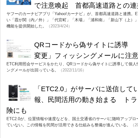
で注意喚起 首都高速道路との連
ヤフーのカーナビアプリ「Yahoo!カーナビ」が、首都高速道路と連携。
い「霞が関（内／外）」「代官町」「木場」「浦和南」「新山下（上）」
機能を提供開始した。
（2023/4/24）
QRコードから偽サイトに誘導 
変更」フィッシングメールに注
ETC利用照会サービスをかたり、QRコードから偽サイトに誘導して個
ングメールが出回っている。
（2022/11/16）
「ETC2.0」がサーバに送信し
報、民間活用の動き始まる トラ
険にも
ETC2.0が、位置情報や速度などを、国土交通省のサーバに随時アップ
ていない。この情報を民間が活用できる仕組みも整備が進んでいる。
（20