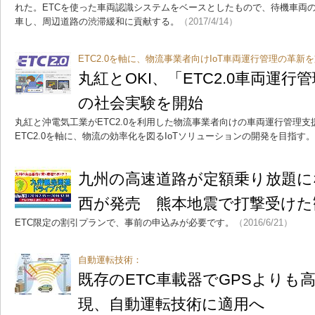
れた。ETCを使った車両認識システムをベースとしたもので、待機車両
車し、周辺道路の渋滞緩和に貢献する。
（2017/4/14）
ETC2.0を軸に、物流事業者向けIoT車両運行管理の革新
丸紅とOKI、「ETC2.0車両運
の社会実験を開始
丸紅と沖電気工業がETC2.0を利用した物流事業者向けの車両運行管理
ETC2.0を軸に、物流の効率化を図るIoTソリューションの開発を目指す。
九州の高速道路が定額乗り放題に
西が発売 熊本地震で打撃受けた
ETC限定の割引プランで、事前の申込みが必要です。
（2016/6/21）
自動運転技術：
既存のETC車載器でGPSよりも
現、自動運転技術に適用へ