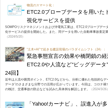
物流のスマート化：
ETC2.0プローブデータを用い
視化サービスを提供
SOMPOリスクマネジメントおよび沖電気工業は、ETC2.0プローブデ
化サービスの提供を開始した。また、同データを用いた自動車事故査定
（2024/5/20）
“土木×AI”で起きる建設現場のパラダイムシフト（24）：
緊急事態宣言の効果や橋閉鎖の
ETC2.0や人流など“ビッグデータ
24回】
近年は人流や購買ポイント、ETC2.0などから、分析に優れた包括的なデ
データ”のさまざまな分野での活用が広がっています。今回は、コロナ禍
の検討、交通事故の防止などを試みた具体例を解説します。
（2024/3/26
「Yahoo!カーナビ」、誤進入が