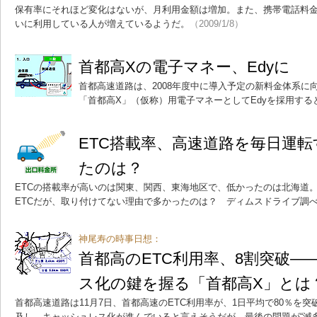
保有率にそれほど変化はないが、月利用金額は増加。また、携帯電話料
いに利用している人が増えているようだ。
（2009/1/8）
首都高Xの電子マネー、Edyに
首都高速道路は、2008年度中に導入予定の新料金体系に
「首都高X」（仮称）用電子マネーとしてEdyを採用する
ETC搭載率、高速道路を毎日運
たのは？
ETCの搭載率が高いのは関東、関西、東海地区で、低かったのは北海道
ETCだが、取り付けてない理由で多かったのは？ ディムスドライブ調
神尾寿の時事日想：
首都高のETC利用率、8割突破―
ス化の鍵を握る「首都高X」とは
首都高速道路は11月7日、首都高速のETC利用率が、1日平均で80％を突
及し、キャッシュレス化が進んでいると言えそうだが、最後の問題が“滅多