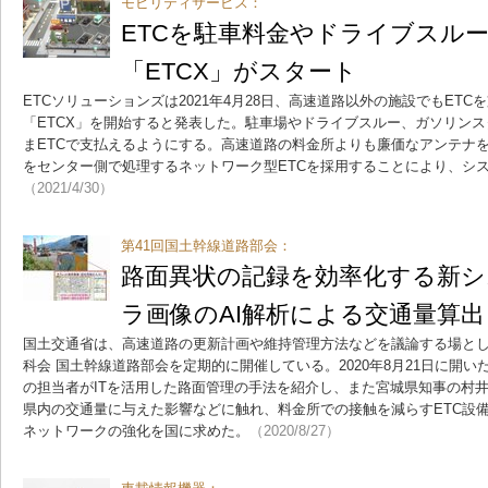
モビリティサービス：
ETCを駐車料金やドライブスル
「ETCX」がスタート
ETCソリューションズは2021年4月28日、高速道路以外の施設でもET
「ETCX」を開始すると発表した。駐車場やドライブスルー、ガソリン
まETCで支払えるようにする。高速道路の料金所よりも廉価なアンテナを
をセンター側で処理するネットワーク型ETCを採用することにより、シ
（2021/4/30）
第41回国土幹線道路部会：
路面異状の記録を効率化する新
ラ画像のAI解析による交通量算出
国土交通省は、高速道路の更新計画や維持管理方法などを議論する場とし
科会 国土幹線道路部会を定期的に開催している。2020年8月21日に開い
の担当者がITを活用した路面管理の手法を紹介し、また宮城県知事の村
県内の交通量に与えた影響などに触れ、料金所での接触を減らすETC設
ネットワークの強化を国に求めた。
（2020/8/27）