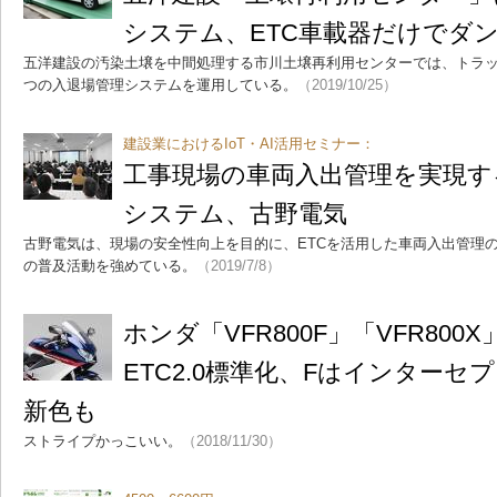
システム、ETC車載器だけでダ
五洋建設の汚染土壌を中間処理する市川土壌再利用センターでは、トラッ
つの入退場管理システムを運用している。
（2019/10/25）
建設業におけるIoT・AI活用セミナー：
工事現場の車両入出管理を実現す
システム、古野電気
古野電気は、現場の安全性向上を目的に、ETCを活用した車両入出管理
の普及活動を強めている。
（2019/7/8）
ホンダ「VFR800F」「VFR80
ETC2.0標準化、Fはインター
新色も
ストライプかっこいい。
（2018/11/30）