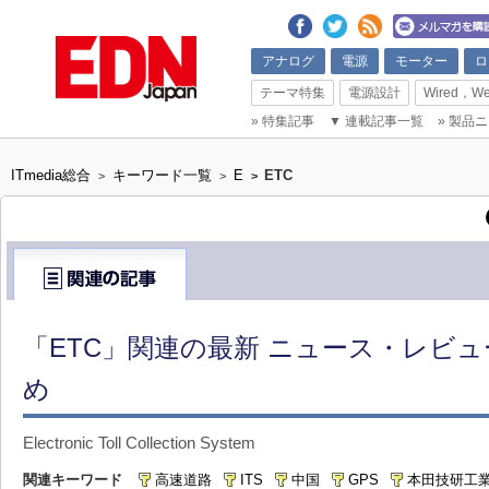
アナログ
電源
モーター
ロ
テーマ特集
電源設計
Wired，We
»
特集記事
▼
連載記事一覧
»
製品ニ
ITmedia総合
キーワード一覧
E
ETC
>
>
>
「ETC」関連の最新 ニュース・レビュ
め
Electronic Toll Collection System
関連キーワード
高速道路
ITS
中国
GPS
本田技研工