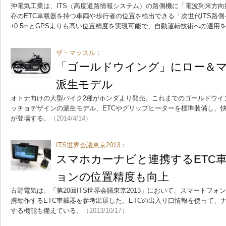
沖電気工業は、ITS（高度道路情報システム）の路側機に「電波到来方
存のETC車載器を持つ車両や歩行者の位置を検出できる「次世代ITS路
±0.5mとGPSよりも高い位置精度を実現可能で、自動運転技術への適用
ザ・マッスル：
「ゴールドウイング」にロー＆
派生モデル
オトナ向けの大型バイク2種がホンダより発売。これまでのゴールドウイ
ッチョデザインの派生モデル、ETCやグリップヒーターを標準装備し、
が登場する。
（2014/4/14）
ITS世界会議東京2013：
スマホカーナビと連携するETC
ョンの位置精度も向上
古野電気は、「第20回ITS世界会議東京2013」において、スマートフ
携動作するETC車載器を参考出展した。ETCの出入り口情報を使って、
する機能も備えている。
（2013/10/17）