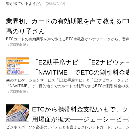
響が出ているようだ。
（2009/4/20）
業界初、カードの有効期限を声で教えるE
高のり子さん
ETCカードの有効期限を声で教えるETC車載器がパナソニックから。音
（2009/4/16）
「EZ助手席ナビ」「EZナビウォ
「NAVITIME」でETCの割引料
auのナビゲーションサービス「EZ助手席ナビ」と「EZナビウォーク」
「NAVITIME」で、目的地までのルートで利用できるETCの割引料金の
（2009/4/16）
ETCから携帯料金支払いまで、
用場面が拡大――ジェーシービー
ビジネスパーソン必須のアイテムとも言えるクレジットカード。ジェーシー