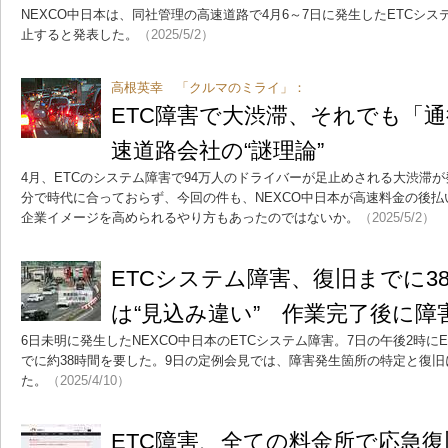
NEXCO中日本は、同社管理の高速道路で4月6～7日に発生したETCシ
止すると発表した。
（2025/5/2）
高根英幸 「クルマのミライ」：
ETC障害で大渋滞、それでも「
速道路会社の“謎理論”
4月、ETCのシステム障害で94万人のドライバーが足止めされる大渋滞
分で時代に合っておらず、今回の件も、NEXCO中日本が高速料金の後
企業イメージを高められるやり方もあったのではないか。
（2025/5/2）
ETCシステム障害、復旧までに3
は“見込み違い” 作業完了後に障
6日未明に発生したNEXCO中日本のETCシステム障害。7日の午後2時に
でに約38時間を要した。9日の定例会見では、障害発生箇所の特定と復
た。
（2025/4/10）
ETC障害、全ての料金所で応急