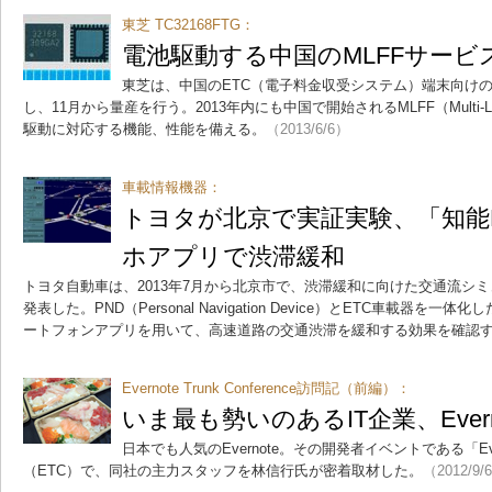
東芝 TC32168FTG：
電池駆動する中国のMLFFサービス
東芝は、中国のETC（電子料金収受システム）端末向けのRFI
し、11月から量産を行う。2013年内にも中国で開始されるMLFF（Multi-Lan
駆動に対応する機能、性能を備える。
（2013/6/6）
車載情報機器：
トヨタが北京で実証実験、「知能
ホアプリで渋滞緩和
トヨタ自動車は、2013年7月から北京市で、渋滞緩和に向けた交通流シ
発表した。PND（Personal Navigation Device）とETC車載器を
ートフォンアプリを用いて、高速道路の交通渋滞を緩和する効果を確認
Evernote Trunk Conference訪問記（前編）：
いま最も勢いのあるIT企業、Ever
日本でも人気のEvernote。その開発者イベントである「Evernote
（ETC）で、同社の主力スタッフを林信行氏が密着取材した。
（2012/9/