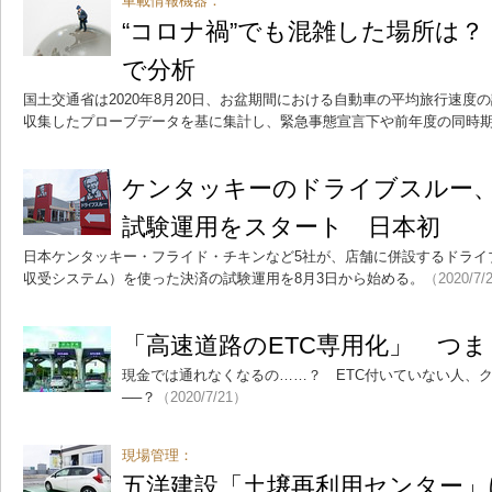
車載情報機器：
“コロナ禍”でも混雑した場所は？ 
で分析
国土交通省は2020年8月20日、お盆期間における自動車の平均旅行速度の
収集したプローブデータを基に集計し、緊急事態宣言下や前年度の同時
ケンタッキーのドライブスルー
試験運用をスタート 日本初
日本ケンタッキー・フライド・チキンなど5社が、店舗に併設するドライ
収受システム）を使った決済の試験運用を8月3日から始める。
（2020/7/
「高速道路のETC専用化」 つ
現金では通れなくなるの……？ ETC付いていない人、
──？
（2020/7/21）
現場管理：
五洋建設「土壌再利用センター」