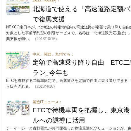
4500～6600円：
北海道で使える「高速道路定額パ
で復興支援
NEXCO東日本が、北海道の特定地域内で高速道路が定額で乗り降り自由
対象とした事前予約型の割引サービスで、名称は「北海道観光応援ぱす
興支援が狙い。
（2018/10/16）
中京、関西、九州でも：
定額で高速乗り降り自由 ETC二
ラン｣今年も
ETCを搭載する二輪車限定で、高速道路を定額で自由に乗り降りできる「
ら販売される。
（2018/4/16）
製造ITニュース：
ETCで待機車両を把握し、東京
ルへの誘導に活用
シーイーシーと古野電気が共同開発した物流最適化ソリューションが、