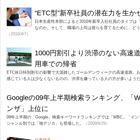
“ETC型”新卒社員の潜在力を生
日本生産性本部によると2010年新卒入社社員のタイプは「
なのか。そして、職場の上司は彼らを育てるために、ど
（2010/4/7）
1000円割引より渋滞のない高速
用車での帰省
ETC休日特別割引の影響で大混雑したゴールデンウィークの高速道路。
感じている人は少なくないものの、渋滞を嫌っている人の方が多いよう
Googleの09年上半期検索ランキング、「
ンザ」上位に
09年上半期の「Google」検索キーワードランキングでは「WBC」「イ
ジャンル別では「地デジカ」も登場した。
（2009/6/29）
仕事耕具：