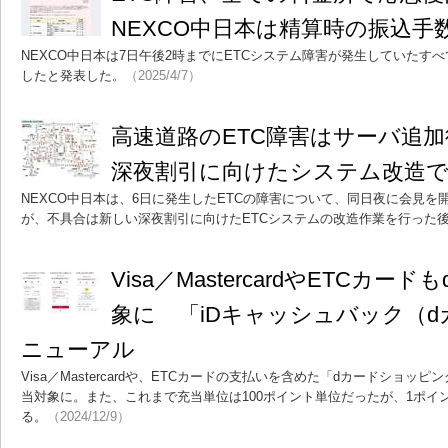
NEXCO中日本は精算時の振込手
NEXCO中日本は7日午後2時までにETCシステム障害が発生していたす
したと発表した。
（2025/4/7）
高速道路のETC障害はサーバ追
深夜割引に向けたシステム改造
NEXCO中日本は、6日に発生したETCの障害について、同日夜に会見
が、不具合は新しい深夜割引に向けたETCシステムの改造作業を行った
Visa／MastercardやETCカ
象に 「iDキャッシュバック（
ニューアル
Visa／Mastercardや、ETCカードの支払いを含めた「dカードショッ
当対象に。また、これまで充当単位は100ポイント単位だったが、1ポイ
る。
（2024/12/9）