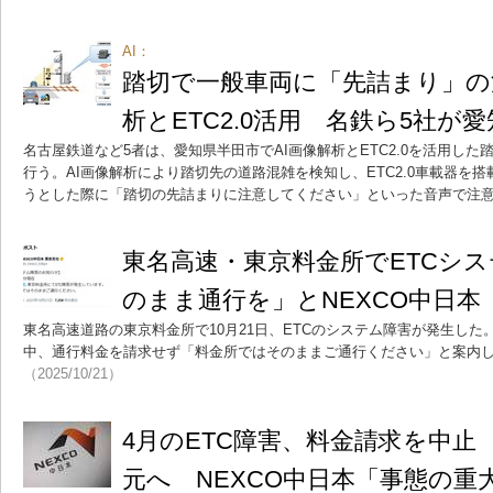
AI：
踏切で一般車両に「先詰まり」の
析とETC2.0活用 名鉄ら5社が
名古屋鉄道など5者は、愛知県半田市でAI画像解析とETC2.0を活用し
行う。AI画像解析により踏切先の道路混雑を検知し、ETC2.0車載器を
うとした際に「踏切の先詰まりに注意してください」といった音声で注
東名高速・東京料金所でETCシ
のまま通行を」とNEXCO中日本
東名高速道路の東京料金所で10月21日、ETCのシステム障害が発生した
中、通行料金を請求せず「料金所ではそのままご通行ください」と案内
（2025/10/21）
4月のETC障害、料金請求を中止
元へ NEXCO中日本「事態の重