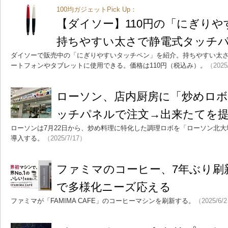
100均ガジェットPick Up：
【ダイソー】110円の「にぎり
持ちやすい太さで静電式タッチ
ダイソーで販売中の「にぎりやすいタッチペン」を紹介。持ちやすい太
ートフォンやタブレットに使用できる。価格は110円（税込み）。
（2025
ローソン、店内厨房に「炒めロボ
ッチパネルで注文→出来たてを
ローソンは7月22日から、炒め料理に特化した調理ロボを「ローソン北
導入する。
（2025/7/17）
ファミマのコーヒー、7年ぶり刷
で多様化ニーズ応える
ファミマが「FAMIMA CAFE」のコーヒーマシンを刷新する。
（2025/6/