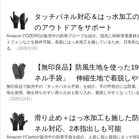
タッチパネル対応＆はっ水加工
のアウトドアをサポート
AmazonでOZEROが販売中の防寒グローブを紹介。指先に特殊導電素
トフォンなどを操作可能。表面にはっ水加工を施しているため、日常的
る。
（2026/1/20）
【無印良品】防風生地を使った19
ネル手袋」 伸縮生地で着脱しや
無印良品で販売中の「タッチパネル手袋」を紹介。手の甲部分には防風
地を使用。物を持ちやすい滑り止めも取り入れ、着脱しやすくなっている。
（2025/12/31）
滑り止め＋はっ水加工も施した
ネル対応、2本指出しも可能
AmazonでCiertoが販売中の防寒手袋を紹介。人差し指と親指にタッ