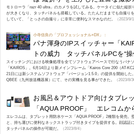
モトローラ「razr 40 ultra」のカメラを試してみる。ケータイに似た
が大きくなり、タッチパネルも搭載している。たたんだままでも自撮り
していて、「とっさの自撮り」に非常に便利なスマホなのだ。
（2023/9/
小寺信良の「プロフェッショナル×DX」：
パナ渾身のIPスイッチャー「KAI
トの威力 タッチパネルPCを“操
スイッチングにおける映像処理を全てソフトウェアベースで行なうパナソ
「KAIROS」。6月14日より新メインフレーム「Kairos Core 200（AT
21日には新システムソフトウェア「バージョン1.5.0」の提供を開始し
QBEE（九州放送機器展）にて、その実機を見る事ができた。
（2023/8/
お風呂＆アウトドア向けタブレ
「AQUA PROOF」 エレコムか
エレコムは、タブレット用防水ケース「AQUA PROOF」2種類を発売
と、持ち運びに便利なネックストラップ付きタイプを提供する。顔認証
タッチパネルの操作が可能だ。
（2023/8/4）