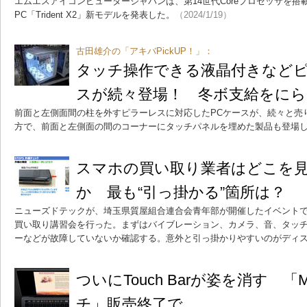
エムエスアイコンピュータージャパンは、第14世代Coreプロセッサを
PC「Trident X2」新モデルを発表した。
（2024/1/19）
古田雄介の「アキバPickUP！」：
タッチ操作できる液晶付きなどピ
スが続々登場！ 冬ボ支給をにらん
前面と左側面間の柱を外すピラーレスに対応したPCケースが、続々と売
方で、前面と左側面の間のコーナーにタッチパネルを埋めた製品も登場
スマホの買い取り業者はどこを
か 最も“引っ掛かる”箇所は？
ニューズドテックが、埼玉県質屋組合連合会青年部が開催したイベント
買い取り講習会を行った。まずはバイブレーション、カメラ、音、タッ
ーなどが故障していないか確認する。意外と引っ掛かりやすいのがディ
ついにTouch Barが姿を消す 「Mac
チ」販売終了で