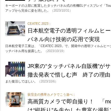
キーボードの上部に配置したタッチパネル式の有機ELディスプレイ「Touc
アップから完全に姿を消した。
（2023/10/31）
CEATEC 2023：
日本航空電子の透明フィルムヒー
パネル向け技術の応用で実現
日本航空電子工業は、「CEATEC 2023」で、開発中の透明フィルム
ッチパネル用を披露した。
（2023/10/19）
JR東の“タッチパネル自販機”が
撤去発表で惜しむ声 終了の理由
また復活してほしい。
（2023/10/6）
荻窪圭の携帯カメラでこう遊べ：
高画質カメラで即自撮り！ 「motorola 
は“縦折り”を生かした豊富な撮