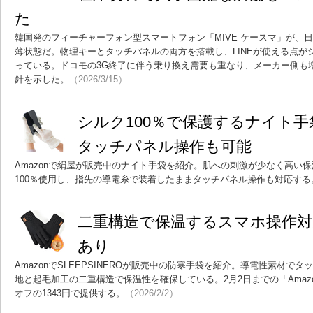
た
韓国発のフィーチャーフォン型スマートフォン「MIVE ケースマ」が、
薄状態だ。物理キーとタッチパネルの両方を搭載し、LINEが使える点が
っている。ドコモの3G終了に伴う乗り換え需要も重なり、メーカー側も
針を示した。
（2026/3/15）
シルク100％で保護するナイト
タッチパネル操作も可能
Amazonで絹屋が販売中のナイト手袋を紹介。肌への刺激が少なく高い
100％使用し、指先の導電糸で装着したままタッチパネル操作も対応する。
二重構造で保温するスマホ操作対
あり
AmazonでSLEEPSINEROが販売中の防寒手袋を紹介。導電性素材で
地と起毛加工の二重構造で保温性を確保している。2月2日までの「Amazo
オフの1343円で提供する。
（2026/2/2）