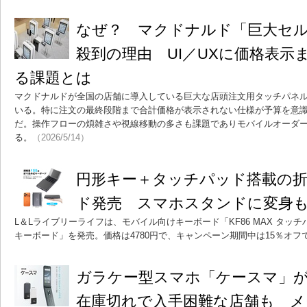
なぜ？ マクドナルド「巨大セ
殺到の理由 UI／UXに価格表示
る課題とは
マクドナルドが全国の店舗に導入している巨大な店頭注文用タッチパネルの
いる。特に注文の最終段階まで合計価格が表示されない仕様が予算を意
だ。操作フローの煩雑さや視線移動の多さも課題でありモバイルオーダ
る。
（2026/5/14）
円形キー＋タッチパッド搭載の
ド発売 スマホスタンドに変身
L＆Lライブリーライフは、モバイル向けキーボード「KF86 MAX タッ
キーボード」を発売。価格は4780円で、キャンペーン期間中は15％オフ
ガラケー型スマホ「ケースマ」
在庫切れで入手困難な店舗も メ