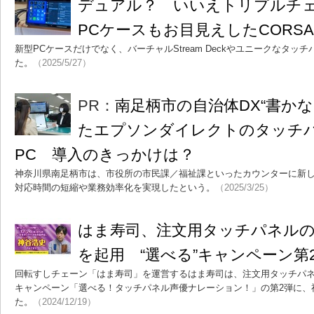
デュアル？ いいえトリプルチ
PCケースもお目見えしたCORSA
新型PCケースだけでなく、バーチャルStream Deckやユニークなタ
た。
（2025/5/27）
PR：
南足柄市の自治体DX“書か
たエプソンダイレクトのタッチ
PC 導入のきっかけは？
神奈川県南足柄市は、市役所の市民課／福祉課といったカウンターに新
対応時間の短縮や業務効率化を実現したという。
（2025/3/25）
はま寿司、注文用タッチパネル
を起用 “選べる”キャンペーン第
回転すしチェーン「はま寿司」を運営するはま寿司は、注文用タッチパ
キャンペーン「選べる！タッチパネル声優ナレーション！」の第2弾に、
た。
（2024/12/19）