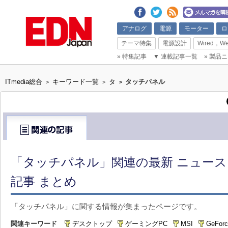
アナログ
電源
モーター
ロ
テーマ特集
電源設計
Wired，We
»
特集記事
▼
連載記事一覧
»
製品ニ
ITmedia総合
キーワード一覧
タ
タッチパネル
>
>
>
「タッチパネル」関連の最新 ニュー
記事 まとめ
「タッチパネル」に関する情報が集まったページです。
関連キーワード
デスクトップ
ゲーミングPC
MSI
GeForc