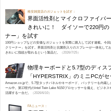
格安雑貨店のガジェットを試す：
界面活性剤とマイクロファイバ
きれいに！ ダイソーで220円
ナー」を試す
100円ショップなどの安価なガジェットを実際に購入して試す連載。今回
クリーナー」を試す。界面活性剤と抗菌剤入りのスプレーが一体化して
きれいに指紋が取れるという製品だ。
（2026/7/25）
物理キーボードと5.7型のディ
「HYPERSTRIX」のミニPCが
Amazon.co.jpで、5.7型タッチパネルやキーボード、バッテリーを内蔵
ール中。第13世代のIntel Twin Lake N150プロセッサーを備え、
活躍する一台だ。
（2026/6/10）
FAニュース：