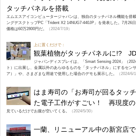
タッチパネルを搭載
エムエスアイコンピュータージャパンは、独自のタッチパネル機能を搭
ングデスクトップPC「Trident X2 14NUG7-440JP」を発表した。
価格は60万2800円だ。
（2024/7/19）
上に置くだけで：
観葉植物がタッチパネルに!? J
ジャパンディスプレイは、「Smart Sensing 2024」（2
ト）に出展し、金属以外のあらゆるものを「タッチパネル」にするセンサー技
ア）」や、さまざまな用途で使用した場合のデモも展示した。
（2024/6/
はま寿司の「お寿司が回るタッ
た電子工作がすごい！ 再現度の
見ているだけでお腹が空いてくる。
（2024/5/30）
一蘭、リニューアル中の新宮店