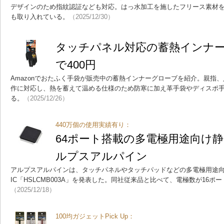
デザインのため指紋認証なども対応。はっ水加工を施したフリース素材
も取り入れている。
（2025/12/30）
タッチパネル対応の蓄熱インナーグ
で400円
Amazonでおたふく手袋が販売中の蓄熱インナーグローブを紹介。親指
作に対応し、熱を蓄えて温める仕様のため防寒に加え革手袋やディスポ
る。
（2025/12/26）
440万個の使用実績有り：
64ポート搭載の多電極用途向け静
ルプスアルパイン
アルプスアルパインは、タッチパネルやタッチパッドなどの多電極用途
IC「HSLCMB003A」を発表した。同社従来品と比べて、電極数が16ポ
（2025/12/18）
100均ガジェットPick Up：