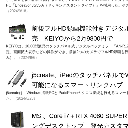
PC「Endeavor JS55-A（ドッキングスタンドタイプ）」を採用した
（2024/9/18）
前後フルHD録画機能付きデジタ
売 KEIYOから2万9800円で
KEIYOは、10.66型液晶のタッチパネル式デジタルバックミラー「AN-
定、画面拡大表示などの操作ができ、前後2つのカメラでフルHD録画も行え
み）。
（2024/9/6）
j5create、iPadのタッチパネルでW
可能になるスマートリンクハブ
j5createは、Windows搭載PCとiPad/iPhoneのクロス接続を行える
た。
（2024/8/23）
MSI、Core i7＋RTX 4080 S
ングデスクトップ 発光カスタ