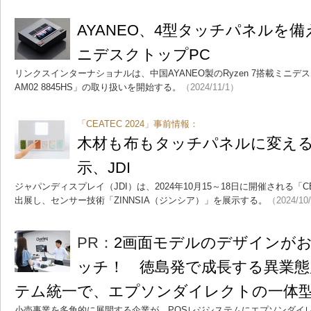
AYANEO、4型タッチパネルを備え
ニデスクトップPC
リンクスインターナショナルは、中国AYANEO製のRyzen 7搭載ミニデスクトッ
AM02 8845HS」の取り扱いを開始する。
（2024/11/1）
「CEATEC 2024」事前情報：
木材も布もタッチパネルに変え
示、JDI
ジャパンディスプレイ（JDI）は、2024年10月15～18日に開催される「CE
出展し、センサー技術「ZINNSIA（ジンシア）」を展示する。
（2024/10
PR：
2画面モデルのデザインが
ッチ！ 徳島発で成長する異業態
テム統一で、エプソンダイレクトの一体型
小売事業を多角的に展開する企業が、POSレジシステムにエプソンダイ