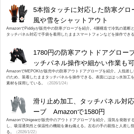
5本指タッチに対応した防寒グロ
風や雪をシャットアウト
AmazonでPiddiyが販売中の防寒グローブを紹介。4層構造で冷気の遮
タッチパネル対応で手袋を着用したままスマートフォンなどを操作でき
1780円の防寒アウトドアグロー
ッチパネル操作や細かい作業も
AmazonでMEPOKIが販売中の防寒アウトドアグローブを紹介。人指
のため、装着したままタッチパネルを操作できる。表面にははっ水加工
素材を採用している。
（2026/1/24）
滑り止め加工、タッチパネル対
ーブ Amazonで1580円
AmazonでUnigearが販売中のアウトドアグローブを紹介。湿気を発散
し、吸湿通気性と保温性の機能を兼ね備える。左右の手の親指と人差し
る。
（2026/1/22）