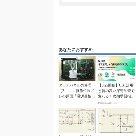
あなたにおすすめ
タッチパネルの修理
【8/25開催】CBT活用
（2）―― 操作位置ズ
と質の高い探究学習で
レの原因「電源基板」
変わる！次期学習指導
を修理
要領を見据えた...
PR(COMPASS)