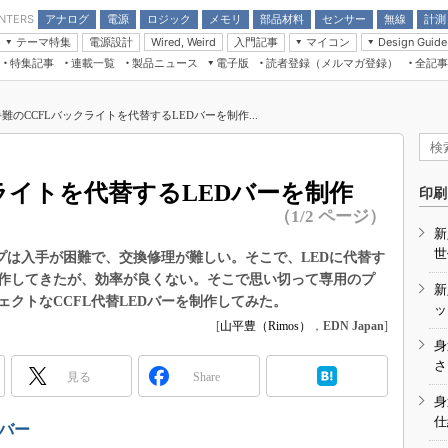
アナログ
電源
ロジック
メモリ
部品材料
センサー
無線
計測
ENTERS
テーマ特集
電源設計
入門記事
マイコン
Wired, Weird
Design Guide
アナログ機能回路
受動部品
特集記事
連載一覧
製品ニュース
電子版
読者登録（メルマガ登録）
全記事
計測機器
Microchip情報
モーター入門
マイコン講座
CEATEC
パワー関連と電源
機構部品
場から
EDN Japan×EE Times Japan統合電
EdgeTech＋
タイミングデバイス
オンデマンドセミナー
Q&Aで学ぶマイコン講座
子版
ディスプレイとドラ
難のCCFLバックライトを代替するLEDバーを制作...
録
TECHNO-FRONTIER
マイコン入門!! 必携用語集
電子ブックレット
計測とテスト
“徹底”活
組込み/エッジコンピューティング展
信号源とパルス信号
ライトを代替するLEDバーを制作
人とくるま展
印刷
/DCコン
Wired, Weird
（1/2 ページ）
AUTOMOTIVE WORLD
新
講座
世
プは入手が困難で、交換修理が難しい。そこで、LEDに代替す
自作してきたが、効率が良くない。そこで思い切って専用のプ
新
ェクトなCCFL代替LEDバーを制作してみた。
ッ
[
山平豊（Rimos）
，
EDN Japan
]
身
座
さ
見る
Share
基礎知識
身
仕
DCとノイ
ンバー