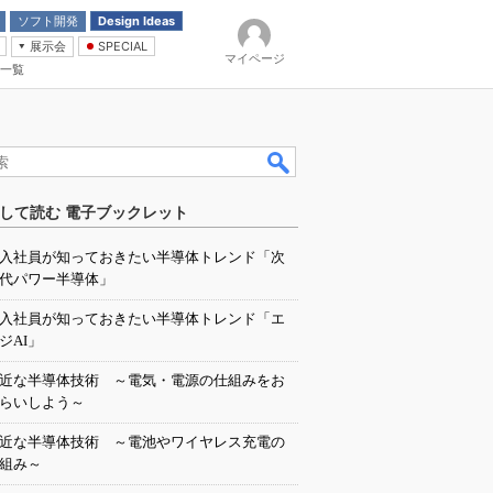
ソフト開発
Design Ideas
展示会
SPECIAL
マイページ
一覧
「電源技術」
イバ
して読む 電子ブックレット
入社員が知っておきたい半導体トレンド「次
代パワー半導体」
入社員が知っておきたい半導体トレンド「エ
ジAI」
近な半導体技術 ～電気・電源の仕組みをお
らいしよう～
近な半導体技術 ～電池やワイヤレス充電の
組み～