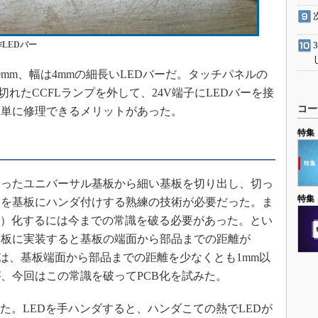
LEDバー
0mm、幅は4mmの細長いLEDバーだ。タッチパネルの
切れたCCFLランプを外して、24V端子にLEDバーを接
コー
簡単に修理できるメリットがあった。
特集
余ったユニバーサル基板から細い基板を切り出し、切っ
特集
Dを基板にハンダ付けする熟練の技術が必要だった。ま
B）化するには今までの常識を破る必要があった。とい
の基板に実装すると基板の端面から部品までの距離が
では、基板端面から部品までの距離を少なくとも1mm以
、今回はこの常識を破ってPCB化を試みた。
た。LEDを手ハンダすると、ハンダこての熱でLEDが