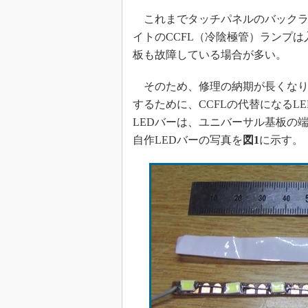
めざせ高効率！ モーター
これまでタッチパネルのバックラ
座
イトのCCFL（冷陰極管）ランプ
Bluetooth mesh入門
板も故障している場合が多い。
「SPICEの仕組みとその
最新記事一覧
そのため、修理の納期が長くなり
計測器メーカーから見た5
するために、CCFLの代替になる
LEDバーは、ユニバーサル基板の
USB Type-Cの登場で評
う変わる？
自作LEDバーの写真を
図1
に示す。
IoT時代の無線規格を知る【
編】
IoT時代の無線規格を知る【
編】