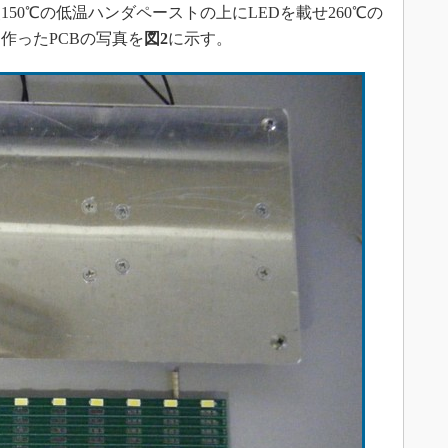
50℃の低温ハンダペーストの上にLEDを載せ260℃の
作ったPCBの写真を
図2
に示す。