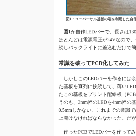
図1：ユニバーサル基板の端を利用した自作
図1
が自作LEDバーで、長さは13
ほとんどは電源電圧が24Vなので、
続しバックライトに差込むだけで
常識を破ってPCB化してみた
しかしこのLEDバーを作るには
た基板を直列に接続して、薄いLE
たこの基板をプリント配線板（PC
うのも、3mm幅のLEDを4mm幅
0.5mmしかない。これまでの常識
上開けなければならなかった。だが
作ったPCBでLEDバーを作ってみ