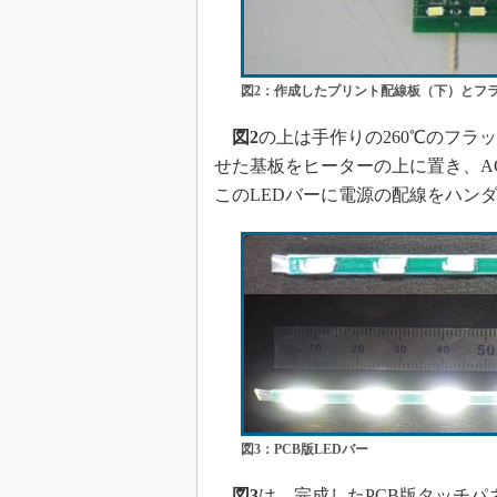
図2：作成したプリント配線板（下）とフ
図2
の上は手作りの260℃のフラ
せた基板をヒーターの上に置き、AC
このLEDバーに電源の配線をハン
図3：PCB版LEDバー
図3
は、完成したPCB版タッチパ