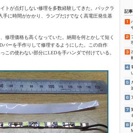
駆動入門講
イトが点灯しない修理を多数経験してきた。バックラ
記事
は入手に時間がかかり、ランプだけでなく高電圧発生基
活用設計」
、修理価格も高くなっていた。納期を何とかして短く
G
LEDバーを手作りして修理するようにした。この自作
端っこの使わない部分にLEDを手ハンダで付けている。
価試験はど
Thread
Z-Wave