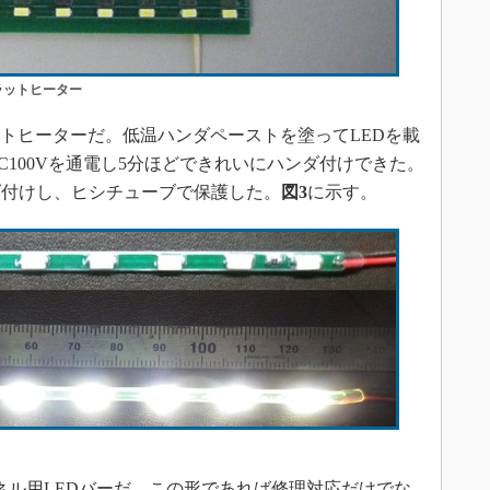
ラットヒーター
ットヒーターだ。低温ハンダペーストを塗ってLEDを載
100Vを通電し5分ほどできれいにハンダ付けできた。
ダ付けし、ヒシチューブで保護した。
図3
に示す。
ネル用LEDバーだ。この形であれば修理対応だけでな