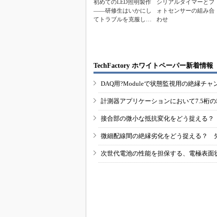
初めてのLED照明製作
シリアルタイマーとフ
――研修生はいかにし
ォトセンサーの組み合
てトラブルを克服した
わせ
のか
TechFactory ホワイトペーパー新着情報
DAQ用?Moduleで状態監視用の絶縁
計測器アプリケーションにおいて7.5桁
接合部の微小な抵抗変化をどう捉える？
微細配線間の絶縁劣化をどう捉える？ 
次世代電池の性能を担保する、電極表面