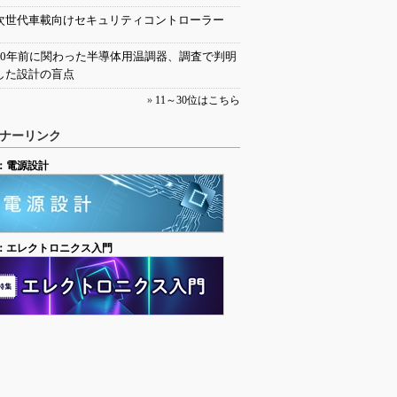
次世代車載向けセキュリティコントローラー
30年前に関わった半導体用温調器、調査で判明
した設計の盲点
»
11～30位はこちら
ナーリンク
：電源設計
：エレクトロニクス入門