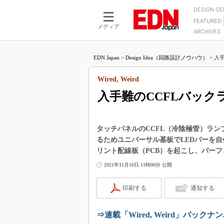
DESIGN C
FEATURED
モーター
LSI
メディア
ARCHIVES
電源設計
マイコン
プロセスエンジニアの現
カーボンニュートラルへの挑戦
FPGA
EDN Japan
>
Design Idea（回路設計ノウハウ）
>
入手
マイクロプロセッサ懐古
IoT×製造業
中堅技術者に贈る電子部品
Wired, Weird
つながるクルマ
用講座
入手難のCCFLバック
エレクトロニクス入門
たった2つの式で始めるDC
バーターの設計
5G（EE Times Japan）
DC-DCコンバーター活用
医療エレ（EE Times Japan）
タッチパネルのCCFL（冷陰極管）ラン
Wired, Weird
るためユニバーサル基板でLEDバーを
製品解剖（EE Times Japan）
リント配線板（PCB）を起こし、パーフ
マイコン講座
2021年11月10日 11時00分 公開
Q&Aで学ぶマイコン講座
高速シリアル伝送技術講
印刷する
通知する
記録計／データロガーの
アナログ設計のきほん／A
⇒連載「Wired, Weird」バックナ
ズ編