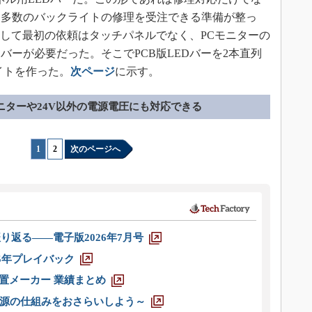
、多数のバックライトの修理を受注できる準備が整っ
意して最初の依頼はタッチパネルでなく、PCモニターの
Dバーが必要だった。そこでPCB版LEDバーを2本直列
イトを作った。
次ページ
に示す。
ニターや24V以外の電源電圧にも対応できる
1
|
2
次のページへ
り返る――電子版2026年7月号
025年プレイバック
装置メーカー 業績まとめ
源の仕組みをおさらいしよう～