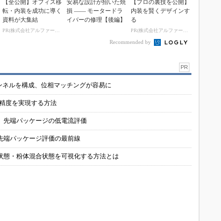
【全公開】オフィス移
安易な設計が招いた焼
【プロの裏技を公開】
転・内装を成功に導く
損 ―― モータードラ
内装を賢くデザインす
資料が大集結
イバーの修理【後編】
る
PR(株式会社アルファーテクノ)
PR(株式会社アルファーテクノ)
Recommended by
PR
チャンネルを構成、位相マッチングが容易に
の精度を実現する方法
 先端パッケージの低電流評価
先端パッケージ評価の最前線
状態・粉体混合状態を可視化する方法とは