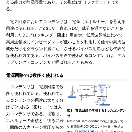
える能力が静電容量であり、その単位はF（ファラッド）であ
る。
電気回路においてコンデンサは、電荷（エネルギー）を蓄える
用途に使われる。このほか、直流（DC）成分を通さないことを
利用したDCブロッキング（阻止）用途や、低周波領域に比べて
高周波領域にインピーダンスが低いことを利用して信号の高周波
成分だけをグラウンド層に迂回させるバイパス用途なども代表的
な使われ方である。バイパス用途で使われるコンデンサは、デカ
ップリング・コンデンサと呼ばれることもある。
電源回路では数多く使われる
コンデンサは、電源回路で数
多く使われている。使われてい
るコンデンサの用途は大きく分
けて3つある（
図1
）。1つは入
図1 電源回路で使用する3つのコンデン
力コンデンサである。役割は、
サ
エネルギーの蓄積と、後ろに続
National Semiconductor社が販売して
いる降圧型DC-DCコンバータ・モジュ
く回路の入力サージ電圧からの
ール
「LMZ10505」
のアプリケーショ