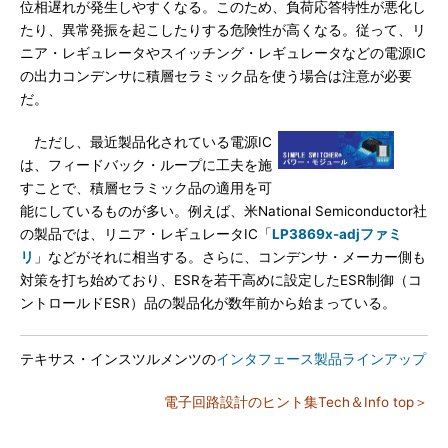
位相遅れが発生しやすくなる。このため、負荷応答特性が悪化し
たり、異常発振を起こしたりする危険性が高くなる。従って、リ
ニア・レギュレータやスイッチング・レギュレータなどの電源IC
の出力コンデンサに積層セラミック品を使う場合は注意が必要
だ。
ただし、最近製品化されている電源IC
は、フィードバック・ループに工夫を施
すことで、積層セラミック品の適用を可
能にしているものが多い。例えば、米National Semiconductor社
の製品では、リニア・レギュレータIC「
LP3869x-adjファミ
リ
」などがそれに相当する。さらに、コンデンサ・メーカー側も
対策を打ち始めており、ESRを若干高めに設定したESR制御（コ
ントロールドESR）品の製品化が数年前から始まっている。
テキサス・インスツルメンツの
インタフェース製品ラインアップ
電子回路設計のヒント集Tech＆Info top＞