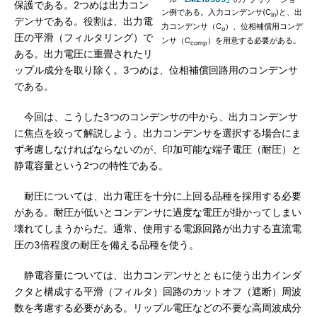
保護である。2つめは出力コン
ン例である。入力コンデンサ(C
)と、出
in
デンサである。役割は、出力電
力コンデンサ（C
）、位相補償用コンデ
o
圧の平滑（フィルタリング）で
ンサ（C
）を用意する必要がある。
comp
ある。出力電圧に重畳されたリ
ップル成分を取り除く。3つめは、位相補償回路用のコンデンサ
である。
今回は、こうした3つのコンデンサの中から、出力コンデンサ
に焦点を絞って解説しよう。出力コンデンサを選択する場合にま
ず考慮しなければならないのが、印加可能な端子電圧（耐圧）と
静電容量という2つの特性である。
耐圧については、出力電圧を十分に上回る品種を採用する必要
がある。耐圧が低いとコンデンサに過度な電圧が掛かってしまい
壊れてしまうからだ。通常、使用する電源回路が出力する直流電
圧の3倍程度の耐圧を備える品種を使う。
静電容量については、出力コンデンサとともに使う出力インダ
クタと構成する平滑（フィルタ）回路のカットオフ（遮断）周波
数を考慮する必要がある。リップル電圧などの不要な高周波成分