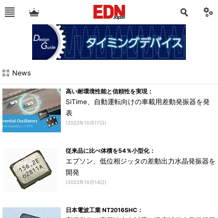
News
高い耐環境性能と信頼性を実現：
SiTime、自動運転向けの車載用差動発振器を発
表
(2022年10月17日)
従来品に比べ体積を54％小型化：
エプソン、低位相ジッタの差動出力水晶発振器を
開発
(2022年10月14日)
日本電波工業 NT2016SHC：