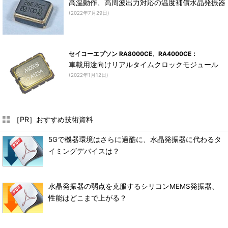
高温動作、高周波出力対応の温度補償水晶発振器
(2022年7月29日)
セイコーエプソン RA8000CE、RA4000CE：
車載用途向けリアルタイムクロックモジュール
(2022年1月12日)
［PR］おすすめ技術資料
5Gで機器環境はさらに過酷に、水晶発振器に代わるタ
イミングデバイスは？
水晶発振器の弱点を克服するシリコンMEMS発振器、
性能はどこまで上がる？