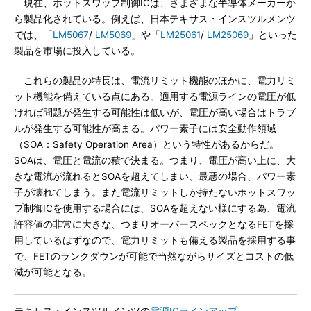
現在、ホットスワップ制御ICは、さまざまな半導体メーカーか
ら製品化されている。例えば、日本テキサス・インスツルメンツ
では、「
LM5067
/
LM5069
」や「
LM25061
/
LM25069
」といった
製品を市場に投入している。
これらの製品の特長は、電流リミット機能のほかに、電力リミ
ット機能を備えている点にある。適用する電源ラインの電圧が低
ければ問題が発生する可能性は低いが、電圧が高い場合はトラブ
ルが発生する可能性が高まる。パワー素子には安全動作領域
（SOA：Safety Operation Area）という特性があるからだ。
SOAは、電圧と電流の積で決まる。つまり、電圧が高い上に、大
きな電流が流れるとSOAを超えてしまい、最悪の場合、パワー素
子が壊れてしまう。また電流リミットしか持たないホットスワッ
プ制御ICを使用する場合には、SOAを超えない様にする為、電流
許容値の非常に大きな、つまりオーバースペックとなるFETを採
用しているはずなので、電力リミットも備える製品を採用する事
で、FETのランクダウンが可能で当然ながらサイズとコストの低
減が可能となる。