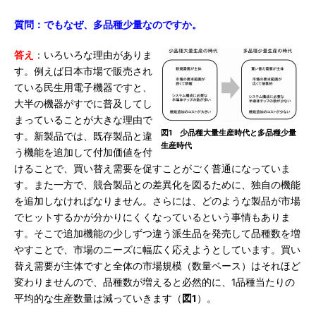
質問：でもなぜ、多品種少量なのですか。
答え
：いろいろな理由がありま
す。例えば日本市場で販売され
ている民生用電子機器ですと、
大半の機器がすでに普及してし
まっていることが大きな理由で
図1 少品種大量生産時代と多品種少量
す。新製品では、既存製品と違
生産時代
う機能を追加して付加価値を付
けることで、買い替え需要を促すことがごく普通になっていま
す。また一方で、競合製品との差異化を図るために、独自の機能
を追加しなければなりません。さらには、どのような製品が市場
でヒットするかが分かりにくくなっているという事情もありま
す。そこで追加機能の少しずつ違う派生品を発売して品種数を増
やすことで、市場のニーズに幅広く応えようとしています。買い
替え需要が主体ですと全体の市場規模（数量ベース）はそれほど
変わりませんので、品種数が増えると必然的に、1品種当たりの
平均的な生産数量は減っていきます（
図1
）。