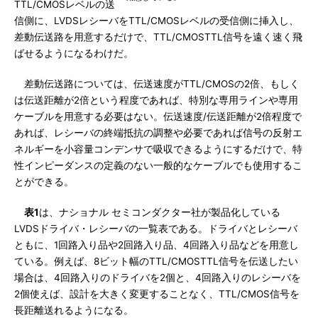
TTL/CMOSレベルの送
信側に、LVDSレシーバをTTL/CMOSレベルの受信側に挿入し、
差動伝送路を用意するだけで、TTL/CMOSTTL信号を遠く速く飛
ばせるようになるわけだ。
差動伝送路については、伝送速度がTTL/CMOSの2倍、もしく
は伝送距離が2倍という程度であれば、特別な専用ラインや専用
ケーブルを用意する必要はない。伝送速度/伝送距離が2倍程度で
あれば、レシーバの終端抵抗の調整や必要であれば信号の反射エ
ネルギーを小容量コンデンサで吸収できるようにするだけで、特
性インピーダンスの定義のない一般的なケーブルでも使用するこ
とができる。
表1
は、ナショナル セミコンダクター社が製品化している
LVDSドライバ・レシーバの一覧表である。ドライバとレシーバ
ともに、1回路入り品や2回路入り品、4回路入り品などを用意し
ている。例えば、8ビット幅のTTL/CMOSTTL信号を伝送したい
場合は、4回路入りのドライバを2個と、4回路入りのレシーバを
2個使えば、設計を大きく変更することなく、TTL/CMOS信号を
長距離送れるようになる。