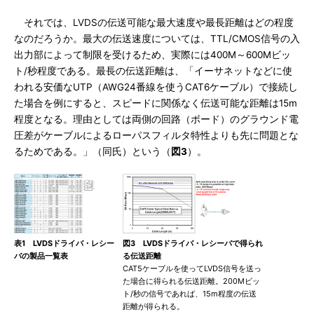
それでは、LVDSの伝送可能な最大速度や最長距離はどの程度
なのだろうか。最大の伝送速度については、TTL/CMOS信号の入
出力部によって制限を受けるため、実際には400M～600Mビッ
ト/秒程度である。最長の伝送距離は、「イーサネットなどに使
われる安価なUTP（AWG24番線を使うCAT6ケーブル）で接続し
た場合を例にすると、スピードに関係なく伝送可能な距離は15m
程度となる。理由としては両側の回路（ボード）のグラウンド電
圧差がケーブルによるローパスフィルタ特性よりも先に問題とな
るためである。」（同氏）という（
図3
）。
表1 LVDSドライバ・レシー
図3 LVDSドライバ・レシーバで得られ
バの製品一覧表
る伝送距離
CAT5ケーブルを使ってLVDS信号を送っ
た場合に得られる伝送距離。200Mビッ
ト/秒の信号であれば、15m程度の伝送
距離が得られる。