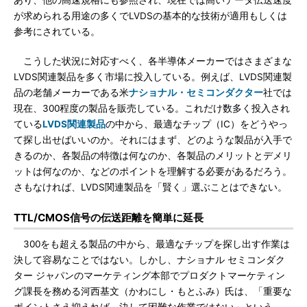
あり、他の高速規格にも参照され、現在では高いデータ伝送速度
が求められる用途の多くでLVDSの基本的な技術が適用もしくは
参考にされている。
こうした状況に対応すべく、各半導体メーカーではさまざまな
LVDS関連製品を多く市場に投入している。例えば、LVDS関連製
品の老舗メーカーである米
ナショナル・セミコンダクター
社では
現在、300程度の製品を販売している。これだけ数多く投入され
ている
LVDS関連製品
の中から、最適なチップ（IC）をどうやっ
て探し出せばいいのか。それにはまず、どのような製品が入手で
きるのか、各製品の特徴は何なのか、各製品のメリットとデメリ
ットは何なのか、などのポイントを理解する必要があるだろう。
さもなければ、LVDS関連製品を「賢く」選ぶことはできない。
TTL/CMOS信号の伝送距離を簡単に延長
300をも超える製品の中から、最適なチップを探し出す作業は
決して容易なことではない。しかし、ナショナル セミコンダク
ター ジャパンのマーケティング本部でプロダクトマーケティン
グ課長を務める河西基文（かわにし・もとふみ）氏は、「重要な