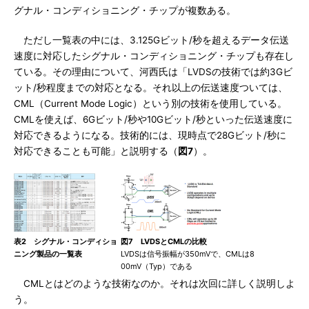
グナル・コンディショニング・チップが複数ある。
ただし一覧表の中には、3.125Gビット/秒を超えるデータ伝送
速度に対応したシグナル・コンディショニング・チップも存在し
ている。その理由について、河西氏は「LVDSの技術では約3Gビ
ット/秒程度までの対応となる。それ以上の伝送速度ついては、
CML（Current Mode Logic）という別の技術を使用している。
CMLを使えば、6Gビット/秒や10Gビット/秒といった伝送速度に
対応できるようになる。技術的には、現時点で28Gビット/秒に
対応できることも可能」と説明する（
図7
）。
表2 シグナル・コンディショ
図7 LVDSとCMLの比較
ニング製品の一覧表
LVDSは信号振幅が350mVで、CMLは8
00mV（Typ）である
CMLとはどのような技術なのか。それは次回に詳しく説明しよ
う。