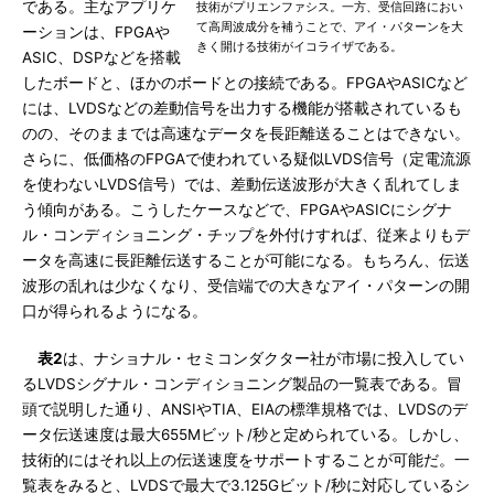
である。主なアプリケ
技術がプリエンファシス。一方、受信回路におい
て高周波成分を補うことで、アイ・パターンを大
ーションは、FPGAや
きく開ける技術がイコライザである。
ASIC、DSPなどを搭載
したボードと、ほかのボードとの接続である。FPGAやASICなど
には、LVDSなどの差動信号を出力する機能が搭載されているも
のの、そのままでは高速なデータを長距離送ることはできない。
さらに、低価格のFPGAで使われている疑似LVDS信号（定電流源
を使わないLVDS信号）では、差動伝送波形が大きく乱れてしま
う傾向がある。こうしたケースなどで、FPGAやASICにシグナ
ル・コンディショニング・チップを外付けすれば、従来よりもデ
ータを高速に長距離伝送することが可能になる。もちろん、伝送
波形の乱れは少なくなり、受信端での大きなアイ・パターンの開
口が得られるようになる。
表2
は、ナショナル・セミコンダクター社が市場に投入してい
るLVDSシグナル・コンディショニング製品の一覧表である。冒
頭で説明した通り、ANSIやTIA、EIAの標準規格では、LVDSのデ
ータ伝送速度は最大655Mビット/秒と定められている。しかし、
技術的にはそれ以上の伝送速度をサポートすることが可能だ。一
覧表をみると、LVDSで最大で3.125Gビット/秒に対応しているシ