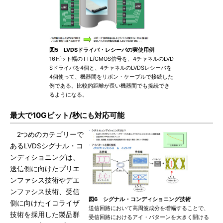
図5 LVDSドライバ・レシーバの実使用例
16ビット幅のTTL/CMOS信号を、4チャネルのLVD
Sドライバを4個と、4チャネルのLVDSレシーバを
4個使って、機器間をリボン・ケーブルで接続した
例である。比較的距離が長い機器間でも接続でき
るようになる。
最大で10Gビット/秒にも対応可能
2つめのカテゴリーで
あるLVDSシグナル・コ
ンディショニングは、
送信側に向けたプリエ
ンファシス技術やデエ
ンファシス技術、受信
図6 シグナル・コンディショニング技術
側に向けたイコライザ
送信回路において高周波成分を増幅することで、
技術を採用した製品群
受信回路におけるアイ・パターンを大きく開ける