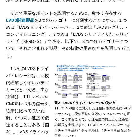
ポイントさえ抑えれば、決して困難な作業ではない」という。
そこで重要なポイントを説明するために、数多く存在する
LVDS関連製品
を3つのカテゴリーに分類することにする。１つ
めは「LVDSドライバ・レシーバ」。2つめは「LVDSシグナル・
コンディショニング」。3つめは「LVDSシリアライザ/デシリア
ライザ（SERDES）」である。以下で、3つの各カテゴリーにつ
いて、それに含まれる製品、その特徴や用途などを説明して行こ
う。
1つめのLVDSドライ
バ・レシーバは、比較
的理解しやすいカテゴ
リーだといえる。主な
役割は、TTLレベルや
図2 LVDSドライバ・レシーバの使い方
CMOSレベルの信号を、
TTL/CMOS信号に対応した送信回路の後段にLVDS
従来に比べて長い距
ドライバを、受信回路の前段のLVDSレシーバを置
離、かつ高い速度で伝
く。こうすることで、伝送速度の向上と伝送距離
送することにある（
図
の延長を実現できる。LVDSドライバ・レシーバは
１チャネル品や２チャネル品、4チャネル品などを
2
）。LVDSドライバを
用意している。