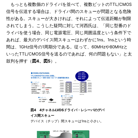
もっとも複数個のドライバを並べて、複数ビットのTTL/CMOS
信号を伝送する場合は、ドライバ間のスキューが問題となる危険
性がある。スキューが大きければ、それによって伝送距離が制限
されてしまう。こうした疑問に対して河西氏は、「同じ型番のド
ライバを使う場合、同じ電源電圧、同じ周囲温度という条件下で
あれば、最大のデバイス間スキューはわずかに1ns。1nsという時
間は、1GHz信号の1周期分である。従って、60MHzや80MHzと
いったTTL/CMOS信号を送るのであれば、何の問題もない」と太
鼓判を押す（
図4、図5
）。
図4 4チャネルLVDSドライバ・レシーバのデバ
イス間スキュー
デバイス（チップ）間スキューは1nsと小さい。