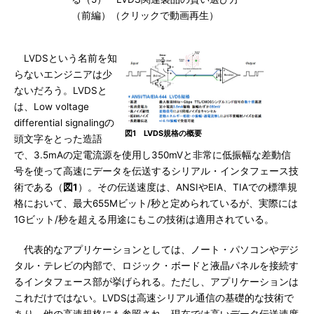
（前編）（クリックで動画再生）
LVDSという名前を知
らないエンジニアは少
ないだろう。LVDSと
は、Low voltage
differential signalingの
図1 LVDS規格の概要
頭文字をとった造語
で、3.5mAの定電流源を使用し350mVと非常に低振幅な差動信
号を使って高速にデータを伝送するシリアル・インタフェース技
術である（
図1
）。その伝送速度は、ANSIやEIA、TIAでの標準規
格において、最大655Mビット/秒と定められているが、実際には
1Gビット/秒を超える用途にもこの技術は適用されている。
代表的なアプリケーションとしては、ノート・パソコンやデジ
タル・テレビの内部で、ロジック・ボードと液晶パネルを接続す
るインタフェース部が挙げられる。ただし、アプリケーションは
これだけではない。LVDSは高速シリアル通信の基礎的な技術で