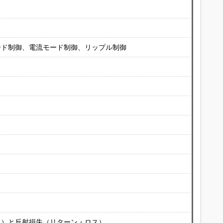
ード制御、電流モード制御、リップル制御
ス）と反射損失（リターン・ロス）