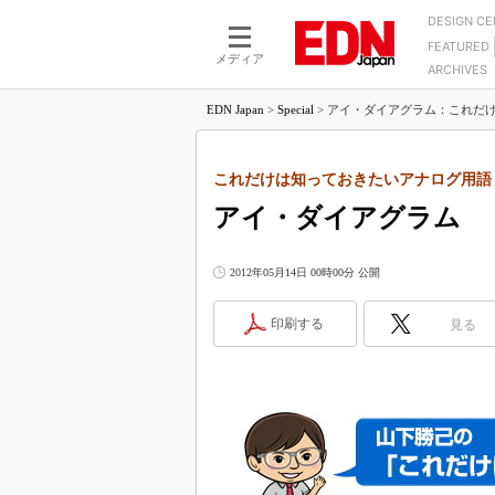
DESIGN C
FEATURED
モーター
LSI
メディア
ARCHIVES
電源設計
マイコン
プロセスエンジニアの現
カーボンニュートラルへの挑戦
EDN Japan
>
Special
>
アイ・ダイアグラム：これだけは
FPGA
マイクロプロセッサ懐古
IoT×製造業
中堅技術者に贈る電子部品
つながるクルマ
これだけは知っておきたいアナログ用語
用講座
アイ・ダイアグラム
エレクトロニクス入門
たった2つの式で始めるDC
バーターの設計
5G（EE Times Japan）
DC-DCコンバーター活用
2012年05月14日 00時00分 公開
医療エレ（EE Times Japan）
Wired, Weird
製品解剖（EE Times Japan）
印刷する
見る
マイコン講座
Q&Aで学ぶマイコン講座
高速シリアル伝送技術講
記録計／データロガーの
アナログ設計のきほん／A
ズ編