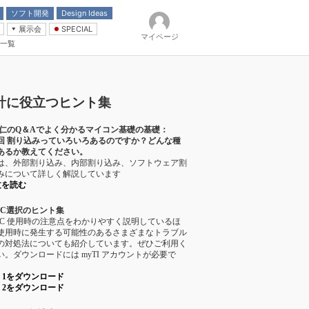
ソフト開発
Design Ideas
展示会
SPECIAL
マイページ
一覧
「電源技術」
イバ
計に役立つヒント集
 仁のQ＆Aでよく分かるマイコン基礎の基礎：
4回 割り込みっていろいろあるのですか？どんな種
あるか教えてください。
は、外部割り込み、内部割り込み、ソフトウェア割
みについて詳しく解説しています
文を読む
IC選択のヒント集
IC 使用時の注意点をわかりやすく説明しているほ
使用時に発生する可能性のあるさまざまなトラブル
の対処法についても紹介しています。ぜひご利用く
い。ダウンロードには myTI アカウントが必要で
rt 1をダウンロード
rt 2をダウンロード