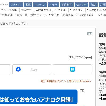
アナログ
電源
ロジック
メモリ
部品材料
センサー
無線
計測
ENTERS
テーマ特集
電源設計
入門記事
マイコン
Wired, Weird
Design Guide
アナログ機能回路
受動部品
特集記事
連載一覧
製品ニュース
電子版
読者登録（メルマガ登録）
全記事
計測機器
Microchip情報
モーター入門
マイコン講座
CEATEC
パワー関連と電源
機構部品
場から
EDN Japan×EE Times Japan統合電
EdgeTech＋
タイミングデバイス
オンデマンドセミナー
Q&Aで学ぶマイコン講座
知っておきたいアナ...
子版
ディスプレイとドラ
録
TECHNO-FRONTIER
マイコン入門!! 必携用語集
電子ブックレット
計測とテスト
設
“徹底”活
組込み/エッジコンピューティング展
信号源とパルス信号
宮崎
人とくるま展
/DCコン
Wired, Weird
第2
類が
AUTOMOTIVE WORLD
今回
講座
[
PR／EDN Japan
]
り込
●
全
Share
電源
電源
か、
電子回路設計のヒント集Tech＆Info top＞
とそ
座
ださ
す。
基礎知識
●
Pa
●
Pa
DCとノイ