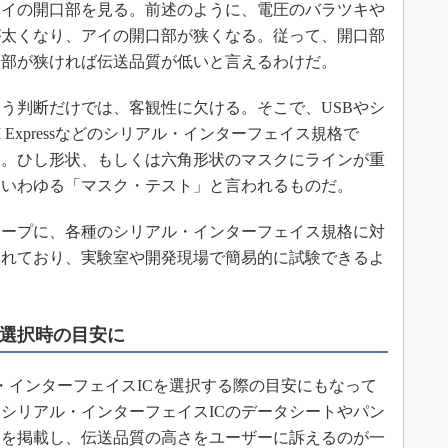
イの開口部を見る。前述のように、電圧のバラツキや
が太くなり、アイの開口部が狭くなる。従って、開口部
口部が狭ければ伝送品質が低いと言えるわけだ。
う判断だけでは、客観性に欠ける。そこで、USBやシ
、PCI Expressなどのシリアル・インターフェイス規格で
る。ひし形状、もしくは六角形状のマスクにラインが重
。いわゆる「マスク・テスト」と言われるものだ。
ープに、各種のシリアル・インターフェイス規格に対
されており、実験室や開発現場で簡易的に試験できるよ
C選択時の目安に
インターフェイスICを選択する際の目安にもなって
シリアル・インターフェイスICのデータシートやパン
ムを掲載し、伝送品質の高さをユーザーに訴えるのが一