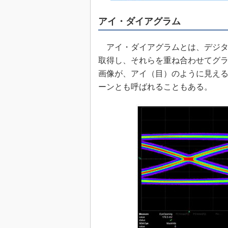
めざせ高効率！ モーター
座
アイ・ダイアグラム
Bluetooth mesh入門
アイ・ダイアグラムとは、デジタ
「SPICEの仕組みとその
最新記事一覧
取得し、それらを重ね合わせてグ
画像が、アイ（目）のように見え
計測器メーカーから見た5
ーンとも呼ばれることもある。
USB Type-Cの登場で評
う変わる？
IoT時代の無線規格を知る【
編】
IoT時代の無線規格を知る【
編】