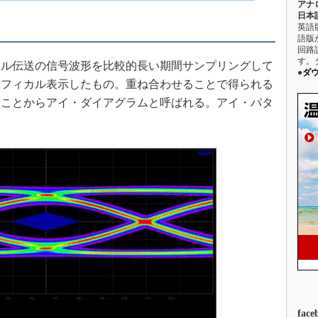
アナ
日本語
駆動入門講
英語
語版
回路
す。
ル伝送の信号波形を比較的長い期間サンプリングして
活用設計」
●
ダ
ラフィカル表示したもの。重ね合わせることで得られる
ることからアイ・ダイアグラムと呼ばれる。アイ・パタ
G
価試験はど
Thread
Z-Wave
face