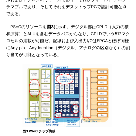
ラマブルであり、そしてそれをデスクトップPCで設計可能な点
である。
PSoCのリソースを
図3
に示す。デジタル部はCPLD（入力の積
和演算）とALUを含むデータパスからなり、CPLDでいう512マク
ロセルの搭載が可能だ。配線および入出力I/OはFPGAとほぼ同様
にAny pin、Any location（デジタル、アナログの区別なく）の割
り当てが可能となっている。
図3 PSoC チップ構成