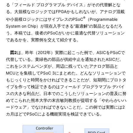
る「フィールド プログラマブル デバイス」がその代替解とな
る。大規模なロジックではFPGAかもしれないが、アナログ混載
®
や小規模ロジックにはサイプレスのPSoC
（Programmable
System on Chip）が現在入手できる“最適解”の製品となるだろ
う。本稿では、後者のPSoCがいかに最適な代替ソリューション
であるかを、実際例を交えて紹介する。
図2
は、昨年（2012年）実際に起こった例で、ASICをPSoCで
代替している。黄緑色の部品が供給中止を通知されたASICだ。
これをシステムベンダが、周辺に残っていたアナログ部品と
MCUとを集積してPSoC 3にまとめた。どんなソリューションで
もじっくりと時間をかければできることだが、短期間にプロトタ
イプを作って検証できるのはフィールド プログラマブル デバイ
スの大きな利点だ。日本でのこうしたソリューションの普及に努
めてこられた熊本大学の末吉敏則教授が提唱する「やわらかいハ
ードウェア」でなければできないことだ。この例では実際には2
カ月ほどでPSoCによる機能実現を検証できている。