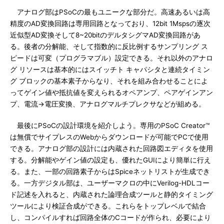
アナログ部はPSoCの最もユニークな部分だ。高速あるいは高
精度のAD変換回路は専用回路となっており、12bit 1Mspsの逐次
近似型AD変換そして8~20bitのデルタシグマAD変換回路があ
る。後者の分解能、そして指数的に反比例するサンプリング ス
ピードは可変（プログラマブル）設定できる。それ以外のアナロ
グ リソースは基本的にはスイッチト キャパシタと連続タイミン
グ ブロックの基本素子からなり、それを組み合わせることによ
ってゲイン値や抵抗値を変えられるオペアンプ、ペアゲインアン
プ、電流→電圧変換、アナログマルチプレクサなどが組める。
最後にPSoCの設計環境を紹介しよう。専用のPSoC Creator™
は無償でサイプレスのWebからダウンロードが可能でPCで使用
できる。アナログ部の設計には内蔵された回路図エディタを使用
する。分解能やゲイン値の設定も、優れたGUIにより簡単に行え
る。また、一部の回路素子からはSpiceネットリストが生成でき
る。一方デジタル部は、ユーザーマクロの中にVerilog-HDLコー
ド記述を入れると、内蔵された論理合成ツールと静的タイミング
ツールにより検証合成ができる。これらをトップレベルで結合
し、コンパイルすれば回路全体のCコードが作られ、必要により