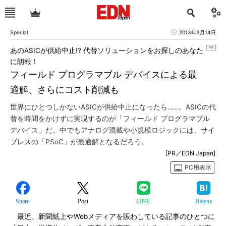
Special
2013年3月14日
あのASICが供給中止!? 代替ソリューションをお探しのあなた
に朗報！
フィールド プログラマブル デバイスによる最
適解、さらにコスト削減も
世界にひとつしかないASICが供給中止になったら……。ASICの代
替を時間をかけずに実現するのが「フィールド プログラマブル
デバイス」だ。中でもアナログ混載や小規模ロジックには、サイ
プレスの「PSoC」が最適解となるだろう。
[PR／EDN Japan]
PC用表示
Share
Post
LINE
Hatena
最近、新聞紙上やWebメディアを賑わしている記事のひとつに