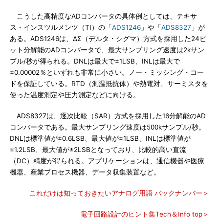
こうした高精度なADコンバータの具体例としては、テキサ
ス・インスツルメンツ（TI）の「
ADS1246
」や「
ADS8327
」が
ある。ADS1246は、ΔΣ（デルタ・シグマ）方式を採用した24ビ
ット分解能のADコンバータで、最大サンプリング速度は2kサン
プル/秒が得られる。DNLは最大で±1LSB、INLは最大で
±0.00002％といずれも非常に小さい。ノー・ミッシング・コー
ドを保証している。RTD（測温抵抗体）や熱電対、サーミスタを
使った温度測定や圧力測定などに向ける。
ADS8327は、逐次比較（SAR）方式を採用した16分解能のAD
コンバータである。最大サンプリング速度は500kサンプル/秒。
DNLは標準値が±0.6LSB、最大値が±1LSB、INLは標準値が
±1.2LSB、最大値が±2LSBとなっており、比較的高い直流
（DC）精度が得られる。アプリケーションは、通信機器や医療
機器、産業プロセス機器、データ収集装置など。
これだけは知っておきたいアナログ用語 バックナンバー＞
電子回路設計のヒント集Tech＆Info top＞