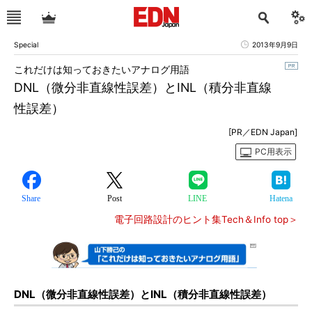
Special
2013年9月9日
これだけは知っておきたいアナログ用語
DNL（微分非直線性誤差）とINL（積分非直線
性誤差）
[PR／EDN Japan]
PC用表示
Share
Post
LINE
Hatena
電子回路設計のヒント集Tech＆Info top＞
DNL（微分非直線性誤差）とINL（積分非直線性誤差）