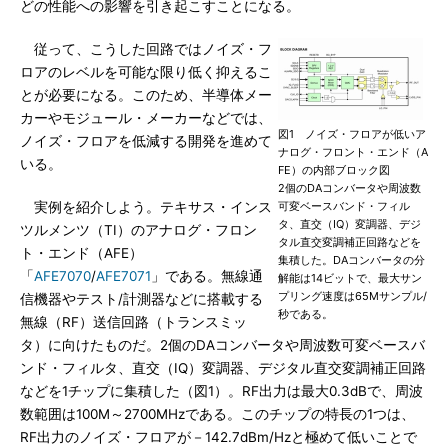
どの性能への影響を引き起こすことになる。
従って、こうした回路ではノイズ・フ
ロアのレベルを可能な限り低く抑えるこ
とが必要になる。このため、半導体メー
カーやモジュール・メーカーなどでは、
図1 ノイズ・フロアが低いア
ノイズ・フロアを低減する開発を進めて
ナログ・フロント・エンド（A
いる。
FE）の内部ブロック図
2個のDAコンバータや周波数
実例を紹介しよう。テキサス・インス
可変ベースバンド・フィル
タ、直交（IQ）変調器、デジ
ツルメンツ（TI）のアナログ・フロン
タル直交変調補正回路などを
ト・エンド（AFE）
集積した。DAコンバータの分
「
AFE7070
/
AFE7071
」である。無線通
解能は14ビットで、最大サン
プリング速度は65Mサンプル/
信機器やテスト/計測器などに搭載する
秒である。
無線（RF）送信回路（トランスミッ
タ）に向けたものだ。2個のDAコンバータや周波数可変ベースバ
ンド・フィルタ、直交（IQ）変調器、デジタル直交変調補正回路
などを1チップに集積した（図1）。RF出力は最大0.3dBで、周波
数範囲は100M～2700MHzである。このチップの特長の1つは、
RF出力のノイズ・フロアが－142.7dBm/Hzと極めて低いことで