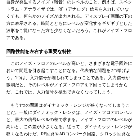
自身が発生するノイズ（雑音）のレベルのこと。例えば、スペク
トラム・アナライザでは、RF（アナログ）信号を入力していな
くても、何らかのノイズが出力される。ディスプレイ画面の下の
方に表示される、時間とともにレベルが変化するギザギザとした
波形をご覧になった方も少なくないだろう。これがノイズ・フロ
アである。
回路性能を左右する重要な特性
このノイズ・フロアのレベルが高いと、さまざまな電子回路に
おいて問題を引き起こすことになる。代表的な問題を2つ挙げよ
う。1つは、入力信号が埋もれてしまうことである。入力信号が
微弱だと、そのレベルがノイズ・フロアを下回ってしまうから
だ。これでは、入力信号を検出できなくなってしまう。
もう1つの問題はダイナミック・レンジが狭くなってしまうこ
とだ。一般にダイナミック・レンジは、ノイズ・フロアのレベル
と、最大の信号レベルの差で求まる。ノイズ・フロアのレベルが
高いと、この差が小さくなる。従って、ダイナミック・レンジが
狭くなるわけだ。RF回路やADコンバータ回路、クロック回路な