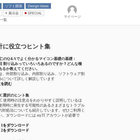
ソフト開発
Design Ideas
展示会
SPECIAL
マイページ
一覧
「電源技術」
イバ
計に役立つヒント集
 仁のQ＆Aでよく分かるマイコン基礎の基礎：
4回 割り込みっていろいろあるのですか？どんな種
あるか教えてください。
は、外部割り込み、内部割り込み、ソフトウェア割
みについて詳しく解説しています
文を読む
IC選択のヒント集
IC 使用時の注意点をわかりやすく説明しているほ
使用時に発生する可能性のあるさまざまなトラブル
の対処法についても紹介しています。ぜひご利用く
い。ダウンロードには myTI アカウントが必要で
rt 1をダウンロード
rt 2をダウンロード