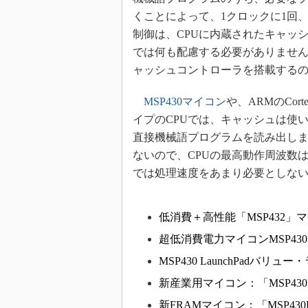
くことによって、1クロックに1回
制御は、CPUに内蔵されたキャッ
では何も配慮する必要がありませ
ャッシュコントローラを搭載するの
MSP430マイコン
や、ARMのCor
イプのCPUでは、キャッシュは使
直接機械語プログラムを読み出しま
ないので、CPUの最高動作周波数
では処理速度をあまり必要としな
低消費＋高性能「MSP432」
超低消費電力マイコンMSP43
MSP430 LaunchPadバリ
新産業用マイコン：「MSP430I
新FRAMマイコン：「MSP430F