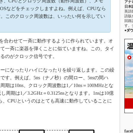
き、CPUとクロック周波数（動作周波数）、メモ
アナ
日本語
駆動入門講
OSなどをチェックしますよね。例えば、CPUなら
英語
があります。このクロック周波数は、いったい何を示してい
語版
回路
す。
活用設計」
●
ダ
グを合わせて一斉に動作するように作られています。オ
G
せて一斉に楽器を弾くことに似ていますね。この、タイ
価試験はど
いるのがクロック信号です。
Thread
ーになったりハイになったりを繰り返します。この繰
す。例えば、5ns（ナノ秒）の間ロー、5nsの間ハ
Z-Wave
は10ns、クロック周波数は1／10ns＝100MHzとな
周期は1／3.2GHz＝0.3125nsとなります。1nsは10億
ら、CPUというのはとても高速に動作していることに
face