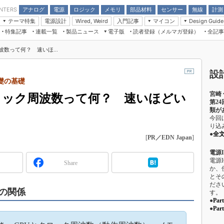
アナログ
電源
ロジック
メモリ
部品材料
センサー
無線
計測
ENTERS
テーマ特集
電源設計
入門記事
マイコン
Wired, Weird
Design Guide
アナログ機能回路
受動部品
特集記事
連載一覧
製品ニュース
電子版
読者登録（メルマガ登録）
全記事
計測機器
Microchip情報
モーター入門
マイコン講座
CEATEC
パワー関連と電源
機構部品
場から
EDN Japan×EE Times Japan統合電
EdgeTech＋
タイミングデバイス
オンデマンドセミナー
Q&Aで学ぶマイコン講座
数って何？ 速いほ...
子版
ディスプレイとドラ
録
TECHNO-FRONTIER
マイコン入門!! 必携用語集
電子ブックレット
計測とテスト
設
“徹底”活
組込み/エッジコンピューティング展
礎の基礎
信号源とパルス信号
宮崎
人とくるま展
ロック周波数って何？ 速いほどい
/DCコン
Wired, Weird
第2
類が
AUTOMOTIVE WORLD
今回
講座
り込
●
全
[
PR／EDN Japan
]
電源
電源
Share
か、
とそ
座
ださ
の関係
す。
基礎知識
●
Pa
●
Pa
DCとノイ