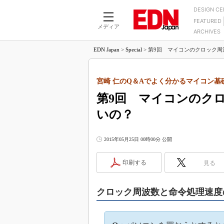
DESIGN C
FEATURED
モーター
LSI
メディア
ARCHIVES
電源設計
マイコン
プロセスエンジニアの現
カーボンニュートラルへの挑戦
EDN Japan
>
Special
>
第9回 マイコンのクロック周波
FPGA
マイクロプロセッサ懐古
IoT×製造業
中堅技術者に贈る電子部品
つながるクルマ
宮崎 仁のQ＆Aでよく分かるマイコン基
用講座
第9回 マイコンのク
エレクトロニクス入門
たった2つの式で始めるDC
バーターの設計
5G（EE Times Japan）
いの？
DC-DCコンバーター活用
医療エレ（EE Times Japan）
Wired, Weird
2015年05月25日 00時00分 公開
製品解剖（EE Times Japan）
マイコン講座
印刷する
見る
Q&Aで学ぶマイコン講座
高速シリアル伝送技術講
クロック周波数と命令処理速度
記録計／データロガーの
アナログ設計のきほん／A
ズ編