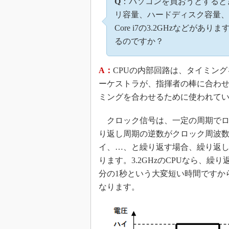
Q
：パソコンを買おうとすると
めざせ高効率！ モーター
リ容量、ハードディスク容量、
座
Core i7の3.2GHzなど
Bluetooth mesh入門
るのですか？
「SPICEの仕組みとその
最新記事一覧
A：
CPUの内部回路は、タイミン
計測器メーカーから見た5
ーケストラが、指揮者の棒に合わ
USB Type-Cの登場で評
ミングを合わせるために使われて
う変わる？
IoT時代の無線規格を知る【
クロック信号は、一定の周期でロ
編】
り返し周期の逆数がクロック周波数で
IoT時代の無線規格を知る【
編】
イ、…、と繰り返す場合、繰り返し周期
ります。3.2GHzのCPUなら、繰り返し
分の1秒という大変短い時間ですか
なります。