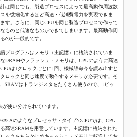
設計は同じでも、製造プロセスによって最高動作周波数
セスを微細化するほど高速・低消費電力を実現できま
ます。さらに、同じCPUを同じ製造プロセスで作って
速なものと低速なものができてしまいます。最高動作周
けるのが一般的です。
械語プログラムはメモリ（主記憶）に格納されていま
なDRAMやフラッシュ・メモリは、CPUのように高速
CPUは1クロックごとに1回、機械語命令を読み出すと
のクロックと同じ速度で動作するメモリが必要です。そ
、SRAMはトランジスタをたくさん使うので、1ビッ
。
法が使い分けられています。
tex®-Aのようなプロセッサ・タイプのCPUでは、CPU
る高速SRAMを用意しています。主記憶に格納された
ブロックをあらかじめキャッシュ・メモリに転送してお