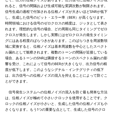
れると、信号の間隔および生成可能な変調次数が制限されます。
信号生成の過程で付加される位相ノイズが大きいほどSNRが低下
し、生成した信号のビット・エラー率（BER）が高くなります。
時間領域における信号のゼロクロスの精度は、ジッタとして表さ
れます。理想的な信号の場合、どの周期も同じタイミングでゼロ
クロスが発生します。しかし実際にはゼロクロスの発生タイミン
グにはある程度のばらつきがあります。このばらつきを周波数領
域に変換すると、位相ノイズは基本周波数を中心としたスペクト
ル漏れとして観察されます。複数のトーンの間隔が近接している
場合、あるトーンのSNRは隣接するトーンのスペクトル漏れの影
響を受け、これによって信号のBERが大きくなり、出力信号の精
度が低下します。このようなシグナル・インテグリティの低下
は、出力信号への位相ノイズの混入を抑えることによって防ぐこ
とができます。
信号発生システムへの位相ノイズの混入を防ぐ最も簡単な方法
は、位相ノイズが極めて小さいクロックを使用することです。ク
ロックの位相ノイズが小さいと、生成した信号の位相ノイズも小
さくなります。もう1つの重要な点として、生成した信号のクロ