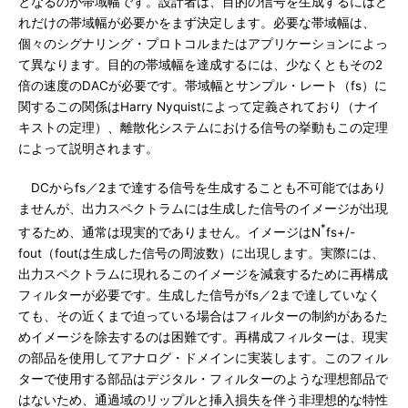
となるのが帯域幅です。設計者は、目的の信号を生成するにはど
れだけの帯域幅が必要かをまず決定します。必要な帯域幅は、
個々のシグナリング・プロトコルまたはアプリケーションによっ
て異なります。目的の帯域幅を達成するには、少なくともその2
倍の速度のDACが必要です。帯域幅とサンプル・レート（fs）に
関するこの関係はHarry Nyquistによって定義されており（ナイ
キストの定理）、離散化システムにおける信号の挙動もこの定理
によって説明されます。
DCからfs／2まで達する信号を生成することも不可能ではあり
ませんが、出力スペクトラムには生成した信号のイメージが出現
*
するため、通常は現実的でありません。イメージはN
fs+/-
fout（foutは生成した信号の周波数）に出現します。実際には、
出力スペクトラムに現れるこのイメージを減衰するために再構成
フィルターが必要です。生成した信号がfs／2まで達していなく
ても、その近くまで迫っている場合はフィルターの制約があるた
めイメージを除去するのは困難です。再構成フィルターは、現実
の部品を使用してアナログ・ドメインに実装します。このフィル
ターで使用する部品はデジタル・フィルターのような理想部品で
はないため、通過域のリップルと挿入損失を伴う非理想的な特性