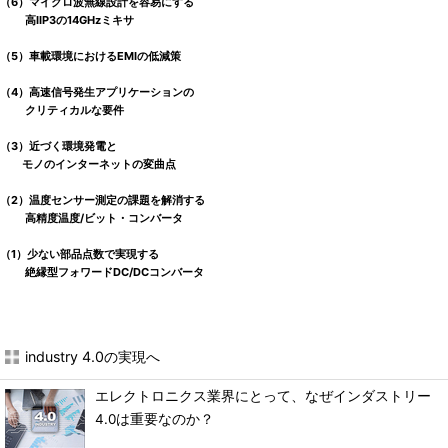
（6）マイクロ波無線設計を容易にする
高IIP3の14GHzミキサ
（5）車載環境におけるEMIの低減策
（4）高速信号発生アプリケーションの
クリティカルな要件
（3）近づく環境発電と
モノのインターネットの変曲点
（2）温度センサー測定の課題を解消する
高精度温度/ビット・コンバータ
（1）少ない部品点数で実現する
絶縁型フォワードDC/DCコンバータ
industry 4.0の実現へ
エレクトロニクス業界にとって、なぜインダストリー
4.0は重要なのか？