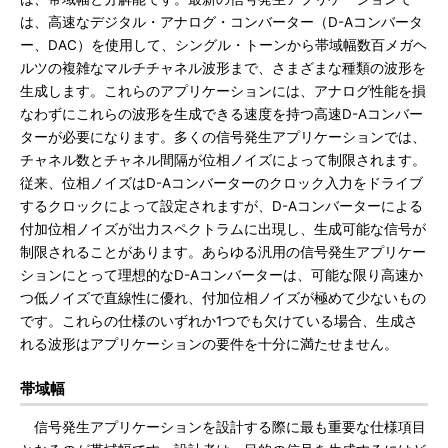
は、高速なデジタル・アナログ・コンバーター（D-Aコンバータ
ー、DAC）を使用して、シングル・トーンから帯域幅数百メガヘ
ルツの複雑なマルチチャネル波形まで、さまざまな種類の波形を
生成します。これらのアプリケーションには、アナログ性能を損
なわずにこれらの波形を生成できる速度を持つ高速D-Aコンバー
ターが必要になります。多くの信号発生アプリケーションでは、
チャネル数とチャネル間隔が位相ノイズによって制限されます。
従来、位相ノイズはD-Aコンバーターのクロック入力をドライブ
するクロックによって設定されますが、D-Aコンバーターによる
付加位相ノイズが出力スペクトラムに出現し、生成可能な信号が
制限されることがあります。あらゆる汎用の信号発生アプリケー
ションにとって理想的なD-Aコンバーターは、可能な限り高速か
つ低ノイズで直線性に優れ、付加位相ノイズが極めて少ないもの
です。これらの仕様のいずれか1つでも欠けている場合、生成さ
れる波形はアプリケーションの要件を十分に満たせません。
帯域幅
信号発生アプリケーションを設計する際に最も重要な仕様項目