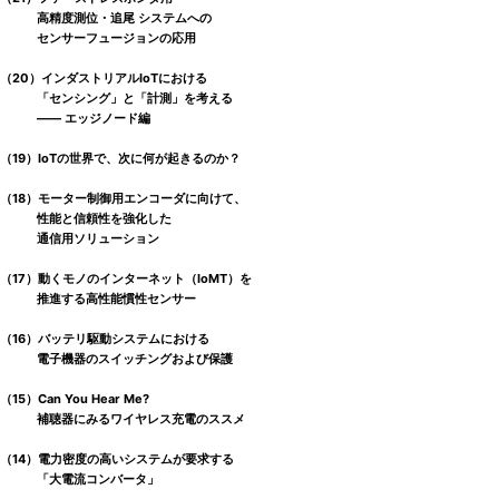
高精度測位・追尾 システムへの
センサーフュージョンの応用
（20）インダストリアルIoTにおける
「センシング」と「計測」を考える
―― エッジノード編
（19）IoTの世界で、次に何が起きるのか？
（18）モーター制御用エンコーダに向けて、
性能と信頼性を強化した
通信用ソリューション
（17）動くモノのインターネット（IoMT）を
推進する高性能慣性センサー
（16）バッテリ駆動システムにおける
電子機器のスイッチングおよび保護
（15）Can You Hear Me?
補聴器にみるワイヤレス充電のススメ
（14）電力密度の高いシステムが要求する
「大電流コンバータ」