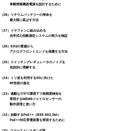
車載情報機器電源を設計するために
（28）リチウムバッテリーの寿命を
最大限に延ばす方法
（27）イヤフォンに組み込める
光学式心拍数測定システムの実力を検証
（26）EOSの脅威から
アナログフロントエンドを保護する方法
（25）スイッチングレギュレータのノイズを
包括的に理解する
（24）ミリ波を利用する5Gに向けた
RF技術の進化
（23）過酷な175℃環境下で高精度検知を
実現するMEMSジャイロセンサーの
動作原理と使い方
（22）始動するPoE++（IEEE 802.3bt）
PoE++対応受電装置を実現するために
（21）ファーストレスポンダ用