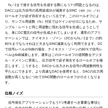
fs／2まで達する信号を生成する際にもう1つ問題となるのは、
DACには出力信号の高周波成分が減衰するSINC（sin（x）／x）
ロールオフが必ず存在するという点です。このロールオフによ
り、サンプル周波数（fs）付近ではゲインがゼロになるため、サ
ンプル・レートと同じ周波数に現れる信号を生成しようとして
も、単にDC電圧の信号が生成されてしまいます。通常のアプリ
ケーションでは、ナイキスト・ゾーン（DCからfs／2まで）の約
60％までならそれほど大きなSINC減衰もなく利用できます。DC
で信号レベルが0dBの場合、ナイキスト・ゾーンの60％で信号レ
ベルは6dB減衰します。通常はこのロールオフの逆関数をデジタ
ル・ドメインに実装し、出力信号で必ず発生するロールオフを補
正します。こうすると、DACから出力される信号の周波数特性を
平たんにできます。より高速なDACを使用すると、DACの出力周
波数が高くなるにつれてSINC関数のロールオフが小さくなりま
す。
位相ノイズ
信号発生アプリケーションでもう1つ考慮すべき重要な事項と
して、出力の位相ノイズがあります。出力信号に位相ノイズが現