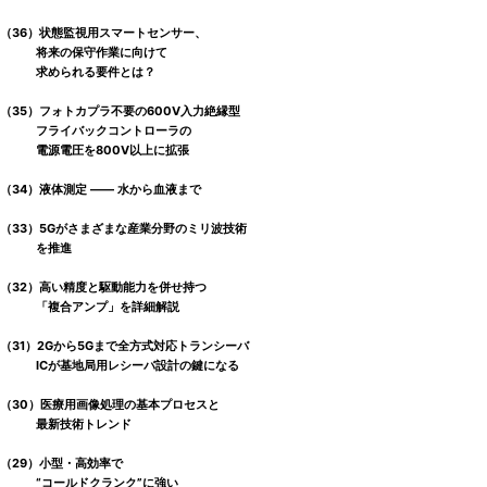
（36）状態監視用スマートセンサー、
将来の保守作業に向けて
求められる要件とは？
（35）フォトカプラ不要の600V入力絶縁型
フライバックコントローラの
電源電圧を800V以上に拡張
（34）液体測定 ―― 水から血液まで
（33）5Gがさまざまな産業分野のミリ波技術
を推進
（32）高い精度と駆動能力を併せ持つ
「複合アンプ」を詳細解説
（31）2Gから5Gまで全方式対応トランシーバ
ICが基地局用レシーバ設計の鍵になる
（30）医療用画像処理の基本プロセスと
最新技術トレンド
（29）小型・高効率で
“コールドクランク”に強い