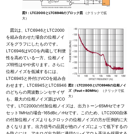
図1：LTC2000とLTC6946のブロック図
（クリックで拡
大）
図2は、LTC6946とLTC2000
を組み合わせた場合の位相ノイ
ズをグラフにしたものです。
LTC6946はVCOを内蔵して利便
性を高めている一方、位相ノイ
ズ特性はやや劣ります。さらに
位相ノイズを低減するには、
LTC6945と外付けVCOを組み合
わせます。LTC6945とLTC6946
図2：LTC2000とLTC6946の位相ノイ
ズ（Fout＝80MHz）
（クリックで拡
のどちらの周波数シンセサイザ
大）
も、最大の位相ノイズ源はVCO
です。LTC2000の付加位相ノイズは、出力トーン65MHzでオフ
セット1MHzの場合-165dBc／rHzです。このため、LTC2000自体
の付加位相ノイズよりもクロックの位相ノイズの方が圧倒的に大
きくなります。出力信号の品質が他のノイズによって低下するの
を防ぐには、アナログ出力部に適切なレイアウト手法を採用する