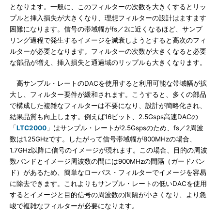
となります。一般に、このフィルターの次数を大きくするとリッ
プルと挿入損失が大きくなり、理想フィルターの設計はますます
困難になります。信号の帯域幅がfs／2に近くなるほど、サンプ
リング過程で発生するイメージを減衰しようとすると高次のフィ
ルターが必要となります。フィルターの次数が大きくなると必要
な部品が増え、挿入損失と通過域のリップルも大きくなります。
高サンプル・レートのDACを使用すると利用可能な帯域幅が拡
大し、フィルター要件が緩和されます。こうすると、多くの部品
で構成した複雑なフィルターは不要になり、設計が簡略化され、
結果品質も向上します。例えば16ビット、2.5Gsps高速DACの
「
LTC2000
」はサンプル・レートが2.5Gspsのため、fs／2周波
数は1.25GHzです。したがって信号帯域幅が800MHzの場合、
1.7GHz以降に信号のイメージが現れます。この場合、目的の周波
数バンドとイメージ周波数の間には900MHzの間隔（ガードバン
ド）があるため、簡単なローパス・フィルターでイメージを容易
に除去できます。これよりもサンプル・レートの低いDACを使用
するとイメージと目的信号の周波数の間隔が小さくなり、より急
峻で複雑なフィルターが必要になります。