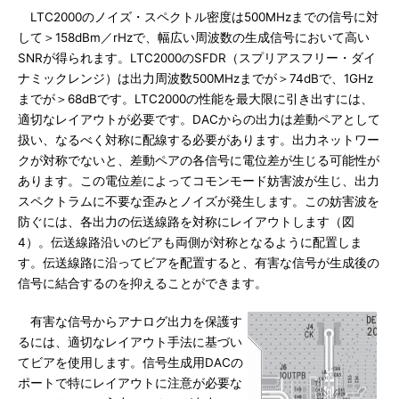
LTC2000のノイズ・スペクトル密度は500MHzまでの信号に対
して＞158dBm／rHzで、幅広い周波数の生成信号において高い
SNRが得られます。LTC2000のSFDR（スプリアスフリー・ダイ
ナミックレンジ）は出力周波数500MHzまでが＞74dBで、1GHz
までが＞68dBです。LTC2000の性能を最大限に引き出すには、
適切なレイアウトが必要です。DACからの出力は差動ペアとして
扱い、なるべく対称に配線する必要があります。出力ネットワー
クが対称でないと、差動ペアの各信号に電位差が生じる可能性が
あります。この電位差によってコモンモード妨害波が生じ、出力
スペクトラムに不要な歪みとノイズが発生します。この妨害波を
防ぐには、各出力の伝送線路を対称にレイアウトします（図
4）。伝送線路沿いのビアも両側が対称となるように配置しま
す。伝送線路に沿ってビアを配置すると、有害な信号が生成後の
信号に結合するのを抑えることができます。
有害な信号からアナログ出力を保護す
るには、適切なレイアウト手法に基づい
てビアを使用します。信号生成用DACの
ポートで特にレイアウトに注意が必要な