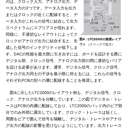
のは、クロック入力、アナログ出力、デ
ータ入力の3つです。データ入力を出力
またはクロックの近くに配線すると、デ
ータ入力がこれらの信号に結合して出力
スペクトラムにスプリアスが現れます。
同様に、不適切なレイアウトによってク
図4：LTC2000の推奨レイア
ロックがアナログ出力に結合すると、生
ウト
（クリックで拡大）
成した信号のインテグリティが低下しま
す。DACの性能を最大限に引き出すには、ボードを設計する際に
デジタル部、クロック信号、アナログ出力部の間に適切なバリア
を設ける必要があります。通常、デジタル信号、クロック信号、
アナログ出力同士の干渉を最小限に抑えるには、これらの信号を
それぞれPCBの別々の層に配線することを推奨します。
図4に示したLTC2000のレイアウト例も、デジタル信号、クロ
ック、アナログ出力を分離しています。この図でデジタル・トレ
ースはPCBの内層に配線しており、LTC2000のパッド内のビア部
分でのみ外部に露出しています。クロック・トレースは短くし、
周囲をビアで囲んで信号を隔離し、デジタル・トレースやアナロ
グ出力の配線の影響を受けないようにしています。出力トレース