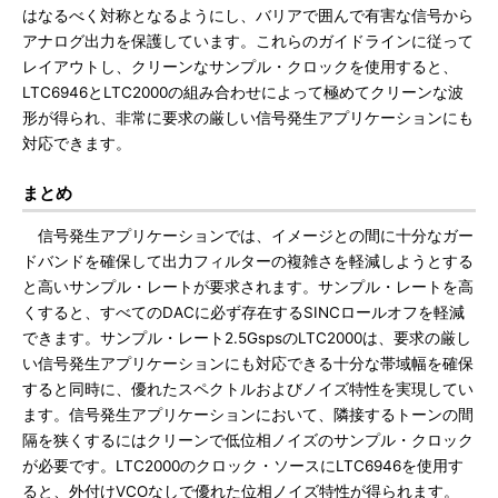
はなるべく対称となるようにし、バリアで囲んで有害な信号から
アナログ出力を保護しています。これらのガイドラインに従って
レイアウトし、クリーンなサンプル・クロックを使用すると、
LTC6946とLTC2000の組み合わせによって極めてクリーンな波
形が得られ、非常に要求の厳しい信号発生アプリケーションにも
対応できます。
まとめ
信号発生アプリケーションでは、イメージとの間に十分なガー
ドバンドを確保して出力フィルターの複雑さを軽減しようとする
と高いサンプル・レートが要求されます。サンプル・レートを高
くすると、すべてのDACに必ず存在するSINCロールオフを軽減
できます。サンプル・レート2.5GspsのLTC2000は、要求の厳し
い信号発生アプリケーションにも対応できる十分な帯域幅を確保
すると同時に、優れたスペクトルおよびノイズ特性を実現してい
ます。信号発生アプリケーションにおいて、隣接するトーンの間
隔を狭くするにはクリーンで低位相ノイズのサンプル・クロック
が必要です。LTC2000のクロック・ソースにLTC6946を使用す
ると、外付けVCOなしで優れた位相ノイズ特性が得られます。