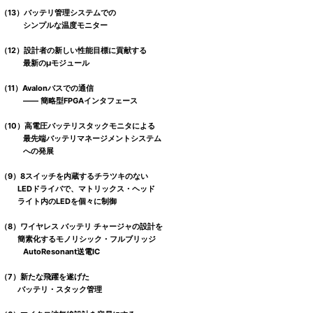
（13）バッテリ管理システムでの
シンプルな温度モニター
（12）設計者の新しい性能目標に貢献する
最新のμモジュール
（11）Avalonバスでの通信
―― 簡略型FPGAインタフェース
（10）高電圧バッテリスタックモニタによる
最先端バッテリマネージメントシステム
への発展
（9）8スイッチを内蔵するチラツキのない
LEDドライバで、マトリックス・ヘッド
ライト内のLEDを個々に制御
（8）ワイヤレス バッテリ チャージャの設計を
簡素化するモノリシック・フルブリッジ
AutoResonant送電IC
（7）新たな飛躍を遂げた
バッテリ・スタック管理