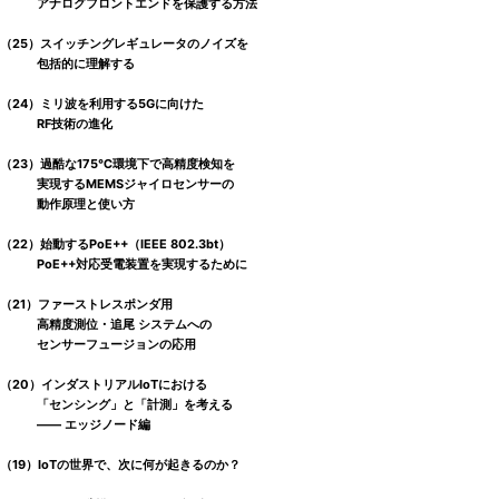
アナログフロントエンドを保護する方法
（25）スイッチングレギュレータのノイズを
包括的に理解する
（24）ミリ波を利用する5Gに向けた
RF技術の進化
（23）過酷な175℃環境下で高精度検知を
実現するMEMSジャイロセンサーの
動作原理と使い方
（22）始動するPoE++（IEEE 802.3bt）
PoE++対応受電装置を実現するために
（21）ファーストレスポンダ用
高精度測位・追尾 システムへの
センサーフュージョンの応用
（20）インダストリアルIoTにおける
「センシング」と「計測」を考える
―― エッジノード編
（19）IoTの世界で、次に何が起きるのか？