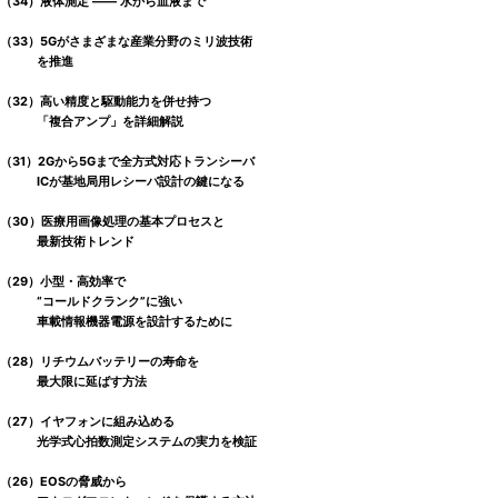
（34）液体測定 ―― 水から血液まで
（33）5Gがさまざまな産業分野のミリ波技術
を推進
（32）高い精度と駆動能力を併せ持つ
「複合アンプ」を詳細解説
（31）2Gから5Gまで全方式対応トランシーバ
ICが基地局用レシーバ設計の鍵になる
（30）医療用画像処理の基本プロセスと
最新技術トレンド
（29）小型・高効率で
“コールドクランク”に強い
車載情報機器電源を設計するために
（28）リチウムバッテリーの寿命を
最大限に延ばす方法
（27）イヤフォンに組み込める
光学式心拍数測定システムの実力を検証
（26）EOSの脅威から