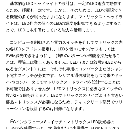
基本的なLEDヘッドライトの設計は、一定のLED電流で動作す
るため、輝度も一定です。しかし、そのために、LEDで実現でき
る機能の多くが眠ったままになります。マトリックス・ヘッドラ
イトは、LED列内の個々のLEDの輝度を制御できるようにするこ
とで、LEDに本来備わっている能力を活用します。
コンピュータ制御された電力スイッチを介してマトリックス内
の各LEDをアドレス指定し、LEDを個々にオン/オフもしくは
PWM調光できるようにし、独自のパターンや機能を持たせるこ
とは、理論上は難しくありません。LED（または複数のLEDから
成るセグメント）には、それぞれ専用のコンバータまたはシャン
ト電力スイッチが必要です。シリアル通信機能をもつ従来のドラ
イバ/コンバータICでマトリックス・ドライバを設計することは
不可能ではありませんが、LEDマトリックスに必要なスイッチの
数が2～3個を超えると、LEDマトリックスのサイズよりも大きい
部品マトリックスが必要になるため、ディスクリート部品でソリ
ューションを設計するのは困難になります。
2
I
Cインタフェース8スイッチ・マトリックスLED調光器の
LT3965を使用すると、大規模または小規模のLEDマトリックス