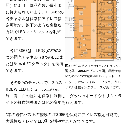
照）により、部品点数が最小限
に抑えられています。LT3965の
各チャネルは個別にアドレス指
定可能で、以下のような多様な
方法でLEDマトリックスを制御
できます。
各LT3965は、LED列の中の8
つの調光チャネル（8つのLEDま
たは8つのLEDクラスタ）を制御
図2
：60Vの8スイッチLEDマトリックス
できます。
調光器LT3965のブロック図。輝度制御
のための8つの電力NMOSシャント・ス
2
イッチ、1つのフォルト・フラグ、I
Cシ
その8つのチャネルで、2つの
リアル通信インタフェースがあります。
RGBW LEDモジュール上の赤、
緑、青、白の照明を個別に制御し、ダッシュボードやトリム・ラ
イトの輝度調整または色の変更を行えます。
1本の通信バス上の複数のLT3965を個別にアドレス指定可能で、
大規模なアレイでLED列を増やすことができます。