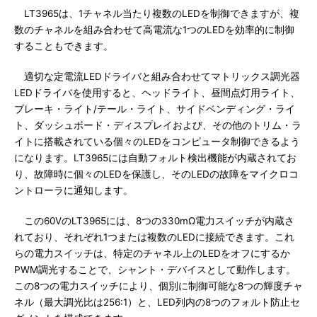
LT3965は、1チャネル当たり複数のLEDを制御できますが、複
数のチャネルを組み合わせて高電流な1つのLEDを効率的に制御
することもできます。
適切な定電流LEDドライバと組み合わせてマトリックス調光器
LEDドライバを使用すると、ヘッドライト、昼間点灯用ライト、
ブレーキ・ライト/テール・ライト、サイドベンディング・ライ
ト、ダッシュボード・ディスプレイおよび、その他のトリム・ラ
イトに搭載されている個々のLEDをコンピュータ制御できるよう
になります。LT3965には自動フォルト検出機能が内蔵されてお
り、故障時に個々のLEDを保護し、そのLEDの故障をマイクロコ
ントローラに通知します。
この60VのLT3965には、8つの330mΩ電力スイッチが内蔵さ
れており、それぞれ1つまたは複数のLEDに接続できます。これ
らの電力スイッチは、特定のチャネル上のLEDをオフにするか
PWM調光することで、シャント・デバイスとして動作します。
この8つの電力スイッチにより、個別に制御可能な8つの輝度チャ
ネル（最大調光比は256:1）と、LED列内の8つのフォルト防止セ