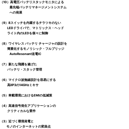
（10）高電圧バッテリスタックモニタによる
最先端バッテリマネージメントシステム
への発展
（9）8スイッチを内蔵するチラツキのない
LEDドライバで、マトリックス・ヘッド
ライト内のLEDを個々に制御
（8）ワイヤレス バッテリ チャージャの設計を
簡素化するモノリシック・フルブリッジ
AutoResonant送電IC
（7）新たな飛躍を遂げた
バッテリ・スタック管理
（6）マイクロ波無線設計を容易にする
高IIP3の14GHzミキサ
（5）車載環境におけるEMIの低減策
（4）高速信号発生アプリケーションの
クリティカルな要件
（3）近づく環境発電と
モノのインターネットの変曲点