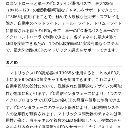
2
ロコントローラと単一のI
C 2ライン通信バスで、最大128個
（8×16＝128）の個別制御可能なチャネルをサポートできます。
LT3965を使用することで、極めて大規模な照明ディスプレイを
除き、自動車のヘッドライト、テール・ライト、トリム・ライト
2
に搭載される個々のLEDは全て、単一のI
C通信バスと単一のマ
イクロコントローラで制御できます。各チャネルに最大4個の
LEDを接続できるため、1つの比較的簡単に実装可能なシステム
で、最大512個のLEDのマトリックス調光をサポートできます。
まとめ
マトリックスLED調光器のLT3965を使用すると、1つのLED列
上にある8つのLED輝度チャネルを制御できます。これにより、
自動車照明の設計において、洗練された画期的なデザインの可能
2
性が無限に広がります。I
C通信インタフェースにより、1つのマ
イクロプロセッサでLED列上の各LEDの輝度を個別に制御できま
2
す。I
Cインタフェースのフォルト保護により、LED照明システ
ムの堅牢性が確保されます。マトリックス調光器のチャネルは汎
用性が高く、各チャネルで複数のLEDを制御したり、複数のチャ
ネルを組み合わせて高電流のLEDをサポートしたりできます。さ