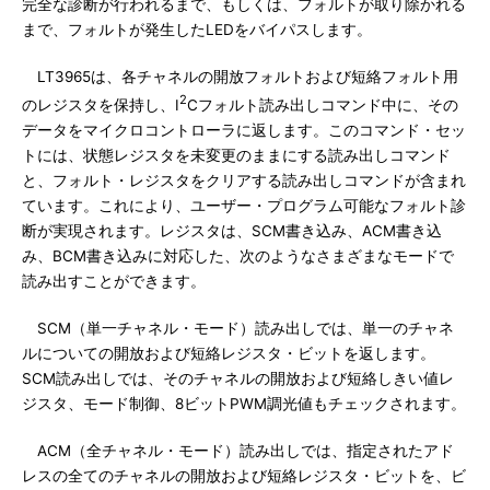
完全な診断が行われるまで、もしくは、フォルトが取り除かれる
まで、フォルトが発生したLEDをバイパスします。
LT3965は、各チャネルの開放フォルトおよび短絡フォルト用
2
のレジスタを保持し、I
Cフォルト読み出しコマンド中に、その
データをマイクロコントローラに返します。このコマンド・セッ
トには、状態レジスタを未変更のままにする読み出しコマンド
と、フォルト・レジスタをクリアする読み出しコマンドが含まれ
ています。これにより、ユーザー・プログラム可能なフォルト診
断が実現されます。レジスタは、SCM書き込み、ACM書き込
み、BCM書き込みに対応した、次のようなさまざまなモードで
読み出すことができます。
SCM（単一チャネル・モード）読み出しでは、単一のチャネ
ルについての開放および短絡レジスタ・ビットを返します。
SCM読み出しでは、そのチャネルの開放および短絡しきい値レ
ジスタ、モード制御、8ビットPWM調光値もチェックされます。
ACM（全チャネル・モード）読み出しでは、指定されたアド
レスの全てのチャネルの開放および短絡レジスタ・ビットを、ビ