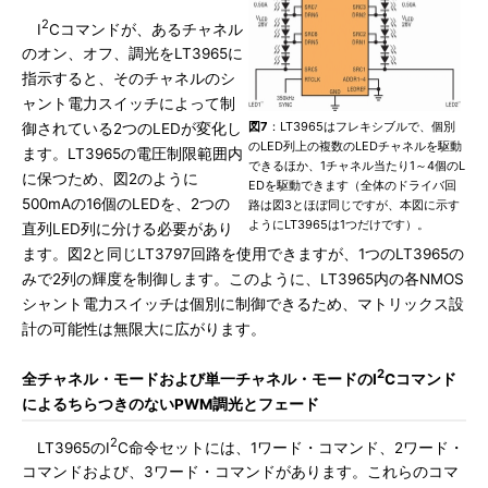
2
I
Cコマンドが、あるチャネル
のオン、オフ、調光をLT3965に
指示すると、そのチャネルのシ
ャント電力スイッチによって制
図7
：LT3965はフレキシブルで、個別
御されている2つのLEDが変化し
のLED列上の複数のLEDチャネルを駆動
ます。LT3965の電圧制限範囲内
できるほか、1チャネル当たり1～4個のL
に保つため、図2のように
EDを駆動できます（全体のドライバ回
500mAの16個のLEDを、2つの
路は図3とほぼ同じですが、本図に示す
ようにLT3965は1つだけです）。
直列LED列に分ける必要があり
ます。図2と同じLT3797回路を使用できますが、1つのLT3965の
みで2列の輝度を制御します。このように、LT3965内の各NMOS
シャント電力スイッチは個別に制御できるため、マトリックス設
計の可能性は無限大に広がります。
2
全チャネル・モードおよび単一チャネル・モードのI
Cコマンド
によるちらつきのないPWM調光とフェード
2
LT3965のI
C命令セットには、1ワード・コマンド、2ワード・
コマンドおよび、3ワード・コマンドがあります。これらのコマ