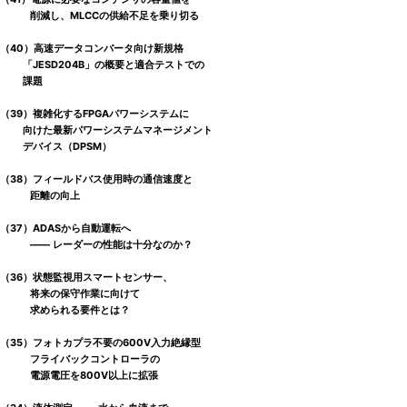
削減し、MLCCの供給不足を乗り切る
（40）高速データコンバータ向け新規格
「JESD204B」の概要と適合テストでの
課題
（39）複雑化するFPGAパワーシステムに
向けた最新パワーシステムマネージメント
デバイス（DPSM）
（38）フィールドバス使用時の通信速度と
距離の向上
（37）ADASから自動運転へ
―― レーダーの性能は十分なのか？
（36）状態監視用スマートセンサー、
将来の保守作業に向けて
求められる要件とは？
（35）フォトカプラ不要の600V入力絶縁型
フライバックコントローラの
電源電圧を800V以上に拡張