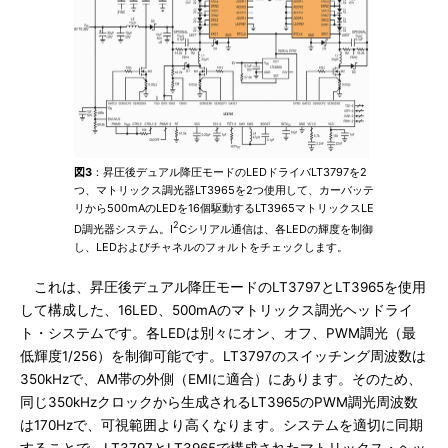
図3
：昇圧後デュアル降圧モードのLEDドライバLT3797を2
つ、マトリックス調光器LT3965を2つ使用して、カーバッテ
リから500mAのLEDを16個駆動するLT3965マトリックスLE
2
D調光器システム。I
Cシリアル通信は、各LEDの輝度を制御
し、LEDおよびチャネルのフォルトをチェックします。
これは、昇圧後デュアル降圧モードのLT3797とLT3965を使用
して構成した、16LED、500mAのマトリックス調光ヘッドライ
ト・システムです。各LEDは別々にオン、オフ、PWM調光（最
低輝度1/256）を制御可能です。LT3797のスイッチング周波数は
350kHzで、AM帯の外側（EMIに適合）にあります。そのため、
同じ350kHzクロックから生成されるLT3965のPWM調光周波数
は170Hzで、可視範囲より高くなります。システムを適切に同期
することで、LT3797とLT3965で構成されたマトリックス・ヘッ