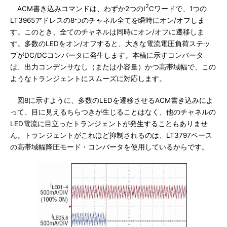
2
ACM書き込みコマンドは、わずか2つのI
Cワードで、1つの
LT3965アドレスの8つのチャネル全てを瞬時にオン/オフしま
す。このとき、全てのチャネルは同時にオン/オフに遷移しま
す。多数のLEDをオン/オフすると、大きな電流電圧負荷ステッ
プがDC/DCコンバータに発生します。本稿に示すコンバータ
は、出力コンデンサなし（または小容量）かつ高帯域幅で、この
ようなトランジェントにスムーズに対応します。
図8に示すように、多数のLEDを遷移させるACM書き込みによ
って、目に見えるちらつきが生じることはなく、他のチャネルの
LED電流に目立ったトランジェントが発生することもありませ
ん。トランジェントがこれほど抑制されるのは、LT3797ベース
の高帯域幅降圧モード・コンバータを使用しているからです。