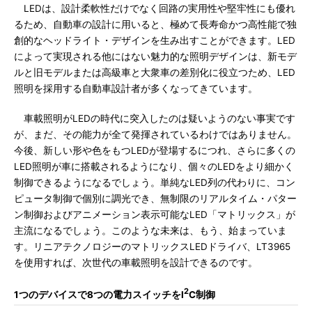
LEDは、設計柔軟性だけでなく回路の実用性や堅牢性にも優れ
るため、自動車の設計に用いると、極めて長寿命かつ高性能で独
創的なヘッドライト・デザインを生み出すことができます。LED
によって実現される他にはない魅力的な照明デザインは、新モデ
ルと旧モデルまたは高級車と大衆車の差別化に役立つため、LED
照明を採用する自動車設計者が多くなってきています。
車載照明がLEDの時代に突入したのは疑いようのない事実です
が、まだ、その能力が全て発揮されているわけではありません。
今後、新しい形や色をもつLEDが登場するにつれ、さらに多くの
LED照明が車に搭載されるようになり、個々のLEDをより細かく
制御できるようになるでしょう。単純なLED列の代わりに、コン
ピュータ制御で個別に調光でき、無制限のリアルタイム・パター
ン制御およびアニメーション表示可能なLED「マトリックス」が
主流になるでしょう。このような未来は、もう、始まっていま
す。リニアテクノロジーのマトリックスLEDドライバ、LT3965
を使用すれば、次世代の車載照明を設計できるのです。
2
1つのデバイスで8つの電力スイッチをI
C制御