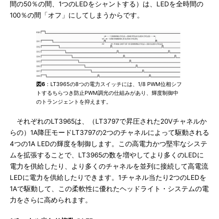
間の50％の間、1つのLEDをシャントする）は、LEDを全時間の
100％の間「オフ」にしてしまうからです。
図6
：LT3965の8つの電力スイッチには、1/8 PWM位相シフ
トするちらつき防止PWM調光の仕組みがあり、輝度制御中
のトランジェントを抑えます。
それぞれのLT3965は、（LT3797で昇圧された20Vチャネルか
らの）1A降圧モードLT3797の2つのチャネルによって駆動される
4つの1A LEDの輝度を制御します。この高電力かつ堅牢なシステ
ムを拡張することで、LT3965の数を増やしてより多くのLEDに
電力を供給したり、より多くのチャネルを並列に接続して高電流
LEDに電力を供給したりできます。1チャネル当たり2つのLEDを
1Aで駆動して、この柔軟性に優れたヘッドライト・システムの電
力をさらに高められます。