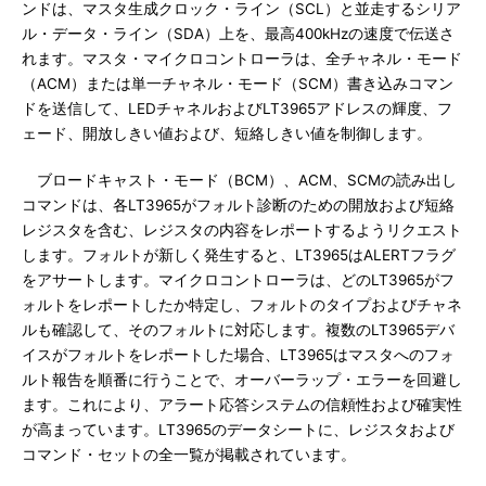
ンドは、マスタ生成クロック・ライン（SCL）と並走するシリア
ル・データ・ライン（SDA）上を、最高400kHzの速度で伝送さ
れます。マスタ・マイクロコントローラは、全チャネル・モード
（ACM）または単一チャネル・モード（SCM）書き込みコマン
ドを送信して、LEDチャネルおよびLT3965アドレスの輝度、フ
ェード、開放しきい値および、短絡しきい値を制御します。
ブロードキャスト・モード（BCM）、ACM、SCMの読み出し
コマンドは、各LT3965がフォルト診断のための開放および短絡
レジスタを含む、レジスタの内容をレポートするようリクエスト
します。フォルトが新しく発生すると、LT3965はALERTフラグ
をアサートします。マイクロコントローラは、どのLT3965がフ
ォルトをレポートしたか特定し、フォルトのタイプおよびチャネ
ルも確認して、そのフォルトに対応します。複数のLT3965デバ
イスがフォルトをレポートした場合、LT3965はマスタへのフォ
ルト報告を順番に行うことで、オーバーラップ・エラーを回避し
ます。これにより、アラート応答システムの信頼性および確実性
が高まっています。LT3965のデータシートに、レジスタおよび
コマンド・セットの全一覧が掲載されています。