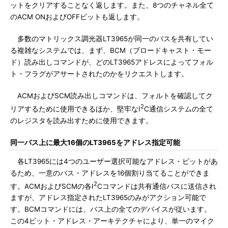
ットをクリアすることなく返します。また、8つのチャネル全て
のACM ONおよびOFFビットも返します。
多数のマトリックス調光器LT3965が同一のバスを共有してい
る複雑なシステムでは、まず、BCM（ブロードキャスト・モー
ド）読み出しコマンドが、どのLT3965アドレスによってフォル
ト・フラグがアサートされたのかをリクエストします。
ACMおよびSCM読み出しコマンドは、フォルトを確認してク
2
リアするために使用できるほか、堅牢なI
C通信システムの全て
のレジスタを読み出すために使用できます。
同一バス上に最大16個のLT3965をアドレス指定可能
各LT3965には4つのユーザー選択可能なアドレス・ビットがあ
るため、一意のバス・アドレスを16個割り当てることができま
2
す。ACMおよびSCMの各I
Cコマンドは共有通信バスに送信され
ますが、アドレス指定されたLT3965のみがアクション可能で
す。BCMコマンドには、バス上の全てのデバイスが従います。
この4ビット・アドレス・アーキテクチャにより、単一のマイク