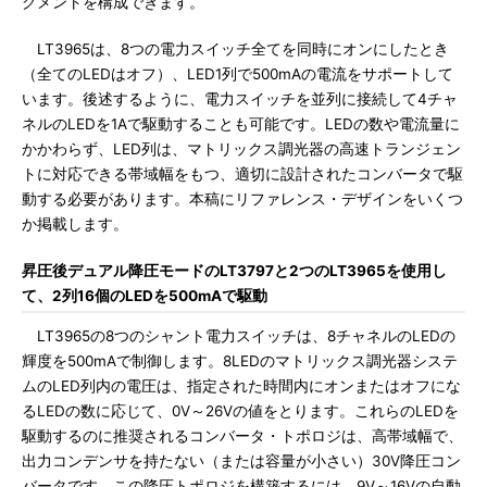
グメントを構成できます。
LT3965は、8つの電力スイッチ全てを同時にオンにしたとき
（全てのLEDはオフ）、LED1列で500mAの電流をサポートして
います。後述するように、電力スイッチを並列に接続して4チャ
ネルのLEDを1Aで駆動することも可能です。LEDの数や電流量に
かかわらず、LED列は、マトリックス調光器の高速トランジェン
トに対応できる帯域幅をもつ、適切に設計されたコンバータで駆
動する必要があります。本稿にリファレンス・デザインをいくつ
か掲載します。
昇圧後デュアル降圧モードのLT3797と2つのLT3965を使用し
て、2列16個のLEDを500mAで駆動
LT3965の8つのシャント電力スイッチは、8チャネルのLEDの
輝度を500mAで制御します。8LEDのマトリックス調光器システ
ムのLED列内の電圧は、指定された時間内にオンまたはオフにな
るLEDの数に応じて、0V～26Vの値をとります。これらのLEDを
駆動するのに推奨されるコンバータ・トポロジは、高帯域幅で、
出力コンデンサを持たない（または容量が小さい）30V降圧コン
バータです。この降圧トポロジを構築するには、9V～16Vの自動