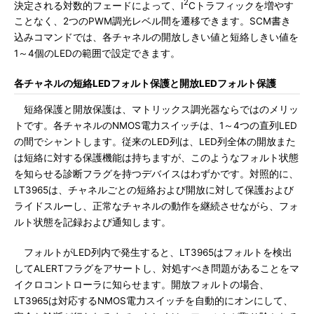
2
決定される対数的フェードによって、I
Cトラフィックを増やす
ことなく、2つのPWM調光レベル間を遷移できます。SCM書き
込みコマンドでは、各チャネルの開放しきい値と短絡しきい値を
1～4個のLEDの範囲で設定できます。
各チャネルの短絡LEDフォルト保護と開放LEDフォルト保護
短絡保護と開放保護は、マトリックス調光器ならではのメリッ
トです。各チャネルのNMOS電力スイッチは、1～4つの直列LED
の間でシャントします。従来のLED列は、LED列全体の開放また
は短絡に対する保護機能は持ちますが、このようなフォルト状態
を知らせる診断フラグを持つデバイスはわずかです。対照的に、
LT3965は、チャネルごとの短絡および開放に対して保護および
ライドスルーし、正常なチャネルの動作を継続させながら、フォ
ルト状態を記録および通知します。
フォルトがLED列内で発生すると、LT3965はフォルトを検出
してALERTフラグをアサートし、対処すべき問題があることをマ
イクロコントローラに知らせます。開放フォルトの場合、
LT3965は対応するNMOS電力スイッチを自動的にオンにして、