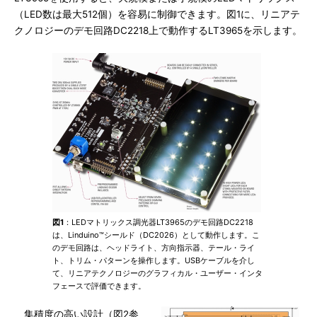
（LED数は最大512個）を容易に制御できます。図1に、リニアテ
クノロジーのデモ回路DC2218上で動作するLT3965を示します。
図1
：LEDマトリックス調光器LT3965のデモ回路DC2218
は、Linduino™シールド（DC2026）として動作します。こ
のデモ回路は、ヘッドライト、方向指示器、テール・ライ
ト、トリム・パターンを操作します。USBケーブルを介し
て、リニアテクノロジーのグラフィカル・ユーザー・インタ
フェースで評価できます。
集積度の高い設計（図2参