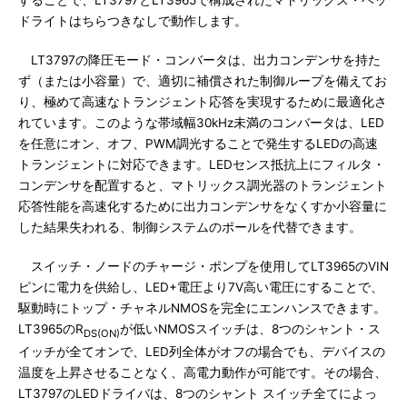
ドライトはちらつきなしで動作します。
LT3797の降圧モード・コンバータは、出力コンデンサを持た
ず（または小容量）で、適切に補償された制御ループを備えてお
り、極めて高速なトランジェント応答を実現するために最適化さ
れています。このような帯域幅30kHz未満のコンバータは、LED
を任意にオン、オフ、PWM調光することで発生するLEDの高速
トランジェントに対応できます。LEDセンス抵抗上にフィルタ・
コンデンサを配置すると、マトリックス調光器のトランジェント
応答性能を高速化するために出力コンデンサをなくすか小容量に
した結果失われる、制御システムのポールを代替できます。
スイッチ・ノードのチャージ・ポンプを使用してLT3965のVIN
ピンに電力を供給し、LED+電圧より7V高い電圧にすることで、
駆動時にトップ・チャネルNMOSを完全にエンハンスできます。
LT3965のR
が低いNMOSスイッチは、8つのシャント・ス
DS(ON)
イッチが全てオンで、LED列全体がオフの場合でも、デバイスの
温度を上昇させることなく、高電力動作が可能です。その場合、
LT3797のLEDドライバは、8つのシャント スイッチ全てによっ