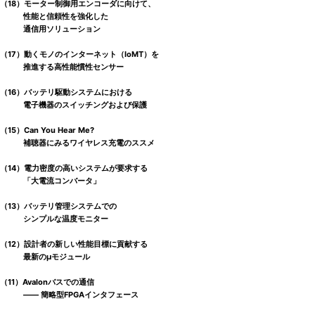
（18）モーター制御用エンコーダに向けて、
性能と信頼性を強化した
通信用ソリューション
（17）動くモノのインターネット（IoMT）を
推進する高性能慣性センサー
（16）バッテリ駆動システムにおける
電子機器のスイッチングおよび保護
（15）Can You Hear Me?
補聴器にみるワイヤレス充電のススメ
（14）電力密度の高いシステムが要求する
「大電流コンバータ」
（13）バッテリ管理システムでの
シンプルな温度モニター
（12）設計者の新しい性能目標に貢献する
最新のμモジュール
（11）Avalonバスでの通信
―― 簡略型FPGAインタフェース