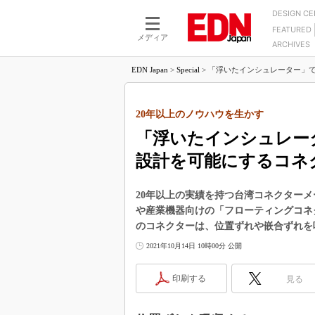
DESIGN C
FEATURED
モーター
LSI
メディア
ARCHIVES
電源設計
マイコン
プロセスエンジニアの現
カーボンニュートラルへの挑戦
EDN Japan
>
Special
>
「浮いたインシュレーター」で位
FPGA
マイクロプロセッサ懐古
IoT×製造業
中堅技術者に贈る電子部品
つながるクルマ
20年以上のノウハウを生かす
用講座
「浮いたインシュレー
エレクトロニクス入門
たった2つの式で始めるDC
バーターの設計
5G（EE Times Japan）
設計を可能にするコネ
DC-DCコンバーター活用
医療エレ（EE Times Japan）
Wired, Weird
20年以上の実績を持つ台湾コネクターメーカ
製品解剖（EE Times Japan）
や産業機器向けの「フローティングコネ
マイコン講座
のコネクターは、位置ずれや嵌合ずれを
Q&Aで学ぶマイコン講座
2021年10月14日 10時00分 公開
高速シリアル伝送技術講
記録計／データロガーの
印刷する
見る
アナログ設計のきほん／A
ズ編