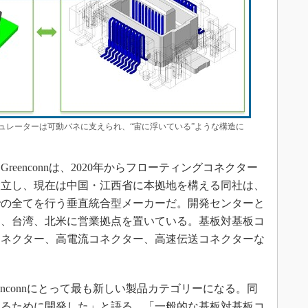
ュレーターは可動バネに支えられ、“宙に浮いている”ような構造に
enconnは、2020年からフローティングコネクター
で設立し、現在は中国・江西省に本拠地を構える同社は、
での全てを行う垂直統合型メーカーだ。開発センターと
国、台湾、北米に営業拠点を置いている。基板対基板コ
コネクター、高電流コネクター、高速伝送コネクターな
nconnにとって最も新しい製品カテゴリーになる。同
えるために開発した」と語る。「一般的な基板対基板コ