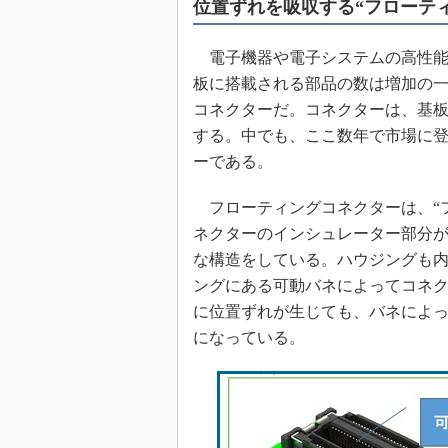
位置ずれを吸収する“フローテ
めざせ高効率！ モーター
座
電子機器や電子システムの高性能
Bluetooth mesh入門
板に搭載される部品の数は増加の
「SPICEの仕組みとその
コネクターだ。コネクターは、基
最新記事一覧
する。中でも、ここ数年で市場に
計測器メーカーから見た5
ーである。
USB Type-Cの登場で評
う変わる？
フローティングコネクターは、“
IoT時代の無線規格を知る【
ネクターのインシュレーター部分
編】
な構造をしている。ハウジングも
IoT時代の無線規格を知る【
ングにある可動バネによってコネク
編】
に位置ずれが生じても、バネによ
になっている。