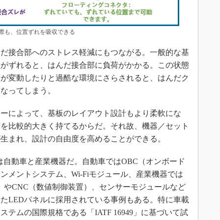
際も、位置ずれを吸収できる
だ接合部へのストレス軽減にもつながる。一般的な基
置がずれると、はんだ接合部に負荷がかかる。この状態
度が変動したりと過酷な環境にさらされると、はんだク
となってしまう。
ーによって、基板のレイアウト設計もより柔軟にな
差を比較的大きく持てるからだ。それ故、機器／セット
が生まれ、設計の自由度を高めることができる。
市場は自動車と産業機器だ。自動車ではOBC（オンボード
メントシステム、Wi-Fiモジュール、産業機器では
Controller）やCNC（数値制御装置）、センサーモジュールなど
たLEDパネルに採用されている事例もある。特に車載
テムの国際規格である「IATF 16949」に基づいて試