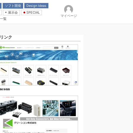
ソフト開発
Design Ideas
展示会
SPECIAL
マイページ
一覧
「電源技術」
イバ
リンク
nconn