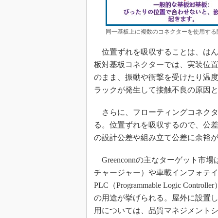
同一基板上に複数のコネクターを使用する
位置ずれを吸収することは、はん
板対基板コネクターでは、実装位
のまま、振動や衝撃を受けたり温
ラックが発生して接触不良の原因
さらに、フローティングコネクタ
る。位置ずれを吸収するので、公
の設計公差や組み立て公差に余裕
Greenconnの主なターゲット
チャージャー）や車載インフォテイン
PLC（Programmable Logic 
の用途が挙げられる。屋外に設置し
用については、品質マネジメントシス