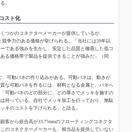
いる。
低コスト化
くつかのコネクターメーカーが提供しているが、
品質と競争力のある価格が挙げられる。「当社には20年以
カーである強みを生かし、安定した品質と徹底した低コ
のある価格帯で製品を提供できることが強みだ」（同
一つに、可動バネの作り込みがある。可動バネは、動きが
品質な可動バネを作るには、材料となる金属と、バネへ
は「可動バネのどの部分に、どの厚さでメッキを施すの
れは持っている。自社でメッキ加工を行っており、無駄
メッキのコストを下げられる」と語る。
客から嵌合高が33.75mmのフローティングコネクタ
どこのコネクターメーカーも、相当品を提供していない