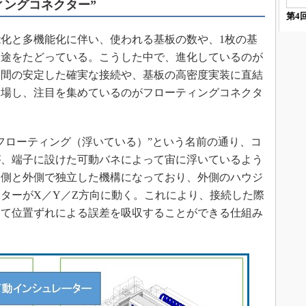
ィングコネクター”
第4
駆動入門講
化と多機能化に伴い、使われる基板の数や、1枚の基
一途をたどっている。こうした中で、進化しているのが
活用設計」
板間の安定した確実な接続や、基板の高密度実装に直結
登場し、注目を集めているのがフローティングコネクタ
G
価試験はど
フローティング（浮いている）”という名前の通り、コ
Thread
が、端子に設けた可動バネによって宙に浮いているよう
内側と外側で独立した機構になっており、外側のハウジ
Z-Wave
ターがX／Y／Z方向に動く。これにより、接続した際
って位置ずれによる誤差を吸収することができる仕組み