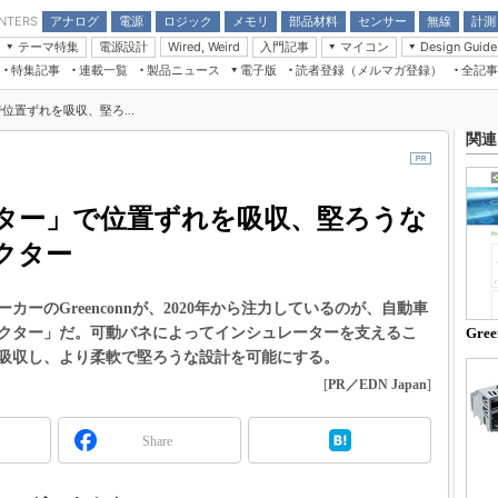
アナログ
電源
ロジック
メモリ
部品材料
センサー
無線
計測
ENTERS
テーマ特集
電源設計
入門記事
マイコン
Wired, Weird
Design Guide
アナログ機能回路
受動部品
特集記事
連載一覧
製品ニュース
電子版
読者登録（メルマガ登録）
全記事
計測機器
Microchip情報
モーター入門
マイコン講座
CEATEC
パワー関連と電源
機構部品
場から
EDN Japan×EE Times Japan統合電
EdgeTech＋
タイミングデバイス
オンデマンドセミナー
Q&Aで学ぶマイコン講座
置ずれを吸収、堅ろ...
子版
ディスプレイとドラ
録
関連
TECHNO-FRONTIER
マイコン入門!! 必携用語集
電子ブックレット
計測とテスト
“徹底”活
組込み/エッジコンピューティング展
信号源とパルス信号
人とくるま展
ター」で位置ずれを吸収、堅ろうな
/DCコン
Wired, Weird
AUTOMOTIVE WORLD
クター
講座
ーのGreenconnが、2020年から注力しているのが、自動車
クター」だ。可動バネによってインシュレーターを支えるこ
Gree
吸収し、より柔軟で堅ろうな設計を可能にする。
[
PR／EDN Japan
]
座
基礎知識
Share
DCとノイ