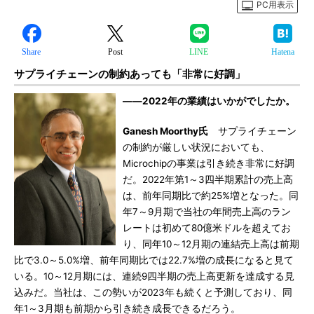
PC用表示
Share
Post
LINE
Hatena
サプライチェーンの制約あっても「非常に好調」
――2022年の業績はいかがでしたか。
Ganesh Moorthy氏
サプライチェーン
の制約が厳しい状況においても、
Microchipの事業は引き続き非常に好調
だ。2022年第1～3四半期累計の売上高
は、前年同期比で約25%増となった。同
年7～9月期で当社の年間売上高のラン
レートは初めて80億米ドルを超えてお
り、同年10～12月期の連結売上高は前期
比で3.0～5.0%増、前年同期比では22.7%増の成長になると見て
いる。10～12月期には、連続9四半期の売上高更新を達成する見
込みだ。当社は、この勢いが2023年も続くと予測しており、同
年1～3月期も前期から引き続き成長できるだろう。