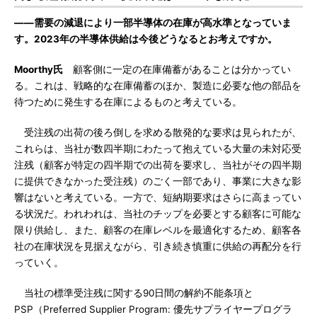
――需要の減退により一部半導体の在庫が高水準となっていま
す。2023年の半導体供給は今後どうなるとお考えですか。
Moorthy氏
顧客側に一定の在庫備蓄があることは分かってい
る。これは、戦略的な在庫備蓄のほか、製造に必要な他の部品を
待つために発生する在庫によるものと考えている。
受注残の出荷の後ろ倒しを求める散発的な要求は見られたが、
これらは、当社が数四半期にわたって抱えている大量の未対応受
注残（顧客が特定の四半期での出荷を要求し、当社がその四半期
に提供できなかった受注残）のごく一部であり、事業に大きな影
響はないと考えている。一方で、短納期要求はさらに高まってい
る状況だ。われわれは、当社のチップを必要とする顧客に可能な
限り供給し、また、顧客の在庫レベルを最適化するため、顧客各
社の在庫状況を見据えながら、引き続き慎重に供給の再配分を行
っていく。
当社の標準受注残に関する90日間の解約不能条項と
PSP（Preferred Supplier Program: 優先サプライヤープログラ