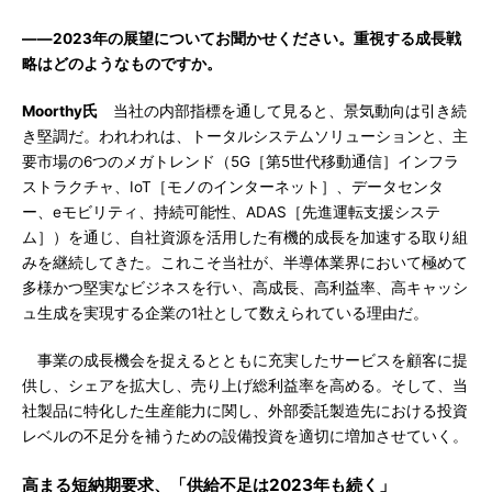
――2023年の展望についてお聞かせください。重視する成長戦
略はどのようなものですか。
Moorthy氏
当社の内部指標を通して見ると、景気動向は引き続
き堅調だ。われわれは、トータルシステムソリューションと、主
要市場の6つのメガトレンド（5G［第5世代移動通信］インフラ
ストラクチャ、IoT［モノのインターネット］、データセンタ
ー、eモビリティ、持続可能性、ADAS［先進運転支援システ
ム］）を通じ、自社資源を活用した有機的成長を加速する取り組
みを継続してきた。これこそ当社が、半導体業界において極めて
多様かつ堅実なビジネスを行い、高成長、高利益率、高キャッシ
ュ生成を実現する企業の1社として数えられている理由だ。
事業の成長機会を捉えるとともに充実したサービスを顧客に提
供し、シェアを拡大し、売り上げ総利益率を高める。そして、当
社製品に特化した生産能力に関し、外部委託製造先における投資
レベルの不足分を補うための設備投資を適切に増加させていく。
高まる短納期要求、「供給不足は2023年も続く」