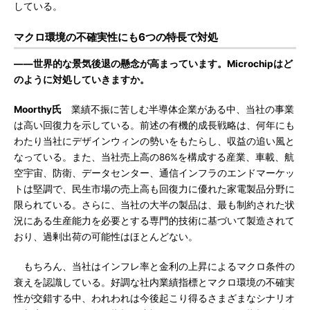
している。
マクロ環境の不確実性にも6つの特長で対処
――世界的な景気後退の懸念が高まっています。Microchipはど
のように対処していきますか。
Moorthy氏
業績不振に苦しむ半導体企業がある中、当社の事業
は高い回復力を示している。前述の有機的成長戦略は、何年にも
わたり当社にデザインウィンの勢いをもたらし、収益の追い風と
なっている。また、当社売上高の86%を構成する産業、車載、航
空宇宙、防衛、データセンター、通信インフラのエンドマーケッ
トは堅調で、民生市場の売上高も回復力に優れた家電製品分野に
限られている。さらに、当社の大半の製品は、最も制約された状
況にある生産能力を必要とする専門的技術に基づいて製造されて
おり、過剰出荷の可能性はほとんどない。
もちろん、当社はインフレ率と金利の上昇によるマクロ条件の
衰えを認識している。好調な社内業績指標とマクロ環境の不確実
性が交錯する中、われわれは今後起こり得るさまざまなシナリオ