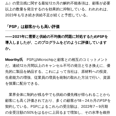
ム）の受注残に関する最短12カ月の解約不能条項は、顧客が必要
以上の数量を発注するのを効果的に抑制している。われわれは、
2023年も引き続き供給不足が続くと予想している。
「PSP」は顧客からも高い評価
――2021年に需要と供給の不均衡の問題に対処するためPSPを
導入しましたが、このプログラムをどのように評価しています
か。
Moorthy氏
PSPはMicrochipと顧客との相互のコミットメント
だ。連続12カ月間以上のキャンセル不可の発注と引き換えに、優
先的に製品を納品する。これによって当社は、原材料への投資、
生産能力の増強、従業員の増員を統制の取れた方法で行い、資源
を慎重に配分できる。
業界全体に制約が残る中でも供給の優先権が得られることから
顧客にも高く評価されており、多くの顧客が18～24カ月のPSPを
契約している。PSPによるこれらの受注額は、2022年7～9月期
の全受注額の50%をはるかに上回るまで増加し、その水準を維持