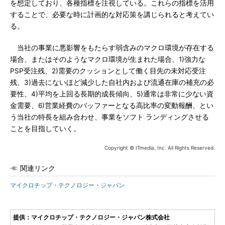
を想定しており、各種指標を注視している。これらの指標を活用
することで、必要な時に計画的な対応策を講じられると考えてい
る。
当社の事業に悪影響をもたらす弱含みのマクロ環境が存在する
場合、またはそのようなマクロ環境が生まれた場合、1)強力な
PSP受注残、2)需要のクッションとして働く目先の未対応受注
残、3)過去にないほど減少した自社内および流通在庫の補充の必
要性、4)平均を上回る長期的成長傾向、5)通常は非常に少ない資
金需要、6)営業経費のバッファーとなる高比率の変動報酬、とい
う当社の特長を組み合わせ、事業をソフト ランディングさせる
ことを目指していく。
Copyright © ITmedia, Inc. All Rights Reserved.
関連リンク
マイクロチップ・テクノロジー・ジャパン
提供：マイクロチップ・テクノロジー・ジャパン株式会社