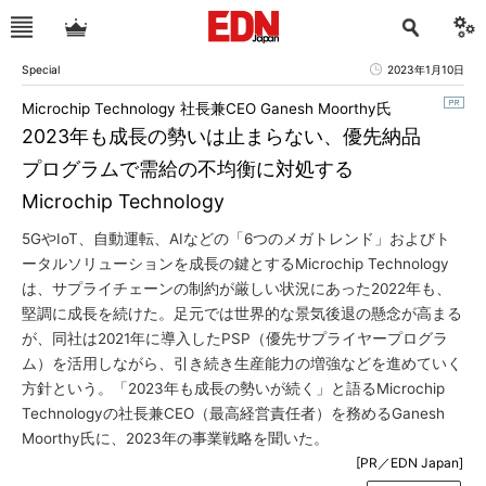
Special
2023年1月10日
Microchip Technology 社長兼CEO Ganesh Moorthy氏
2023年も成長の勢いは止まらない、優先納品
プログラムで需給の不均衡に対処する
Microchip Technology
5GやIoT、自動運転、AIなどの「6つのメガトレンド」およびト
ータルソリューションを成長の鍵とするMicrochip Technology
は、サプライチェーンの制約が厳しい状況にあった2022年も、
堅調に成長を続けた。足元では世界的な景気後退の懸念が高まる
が、同社は2021年に導入したPSP（優先サプライヤープログラ
ム）を活用しながら、引き続き生産能力の増強などを進めていく
方針という。「2023年も成長の勢いが続く」と語るMicrochip
Technologyの社長兼CEO（最高経営責任者）を務めるGanesh
Moorthy氏に、2023年の事業戦略を聞いた。
[PR／EDN Japan]