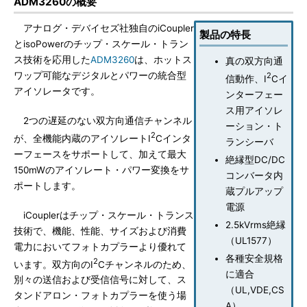
ADM3260の概要
アナログ・デバイセズ社独自のiCoupler
製品の特長
とisoPowerのチップ・スケール・トラン
ス技術を応用した
ADM3260
は、ホットス
真の双方向通
ワップ可能なデジタルとパワーの統合型
2
信動作、I
Cイ
アイソレータです。
ンターフェー
ス用アイソレ
2つの遅延のない双方向通信チャンネル
ーション・ト
2
が、全機能内蔵のアイソレートI
Cインタ
ランシーバ
ーフェースをサポートして、加えて最大
絶縁型DC/DC
150mWのアイソレート・パワー変換をサ
コンバータ内
ポートします。
蔵プルアップ
電源
iCouplerはチップ・スケール・トランス
2.5kVrms絶縁
技術で、機能、性能、サイズおよび消費
（UL1577）
電力においてフォトカプラーより優れて
各種安全規格
2
います。双方向のI
Cチャンネルのため、
に適合
別々の送信および受信信号に対して、ス
（UL,VDE,CS
タンドアロン・フォトカプラーを使う場
A）