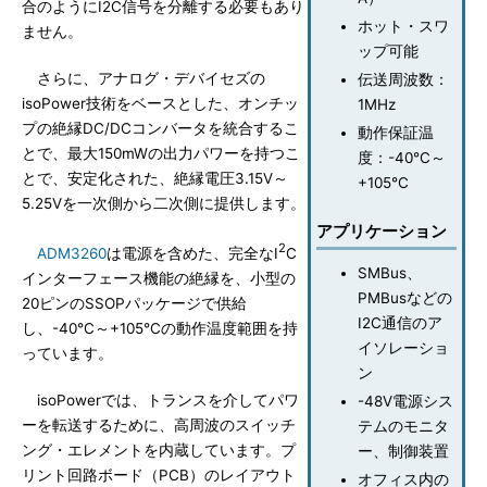
合のようにI2C信号を分離する必要もあり
ホット・スワ
ません。
ップ可能
さらに、アナログ・デバイセズの
伝送周波数：
isoPower技術をベースとした、オンチッ
1MHz
プの絶縁DC/DCコンバータを統合するこ
動作保証温
とで、最大150mWの出力パワーを持つこ
度：-40℃～
とで、安定化された、絶縁電圧3.15V～
+105℃
5.25Vを一次側から二次側に提供します。
アプリケーション
2
ADM3260
は電源を含めた、完全なI
C
SMBus、
インターフェース機能の絶縁を、小型の
PMBusなどの
20ピンのSSOPパッケージで供給
I2C通信のア
し、-40℃～+105℃の動作温度範囲を持
イソレーショ
っています。
ン
isoPowerでは、トランスを介してパワ
-48V電源シス
ーを転送するために、高周波のスイッチ
テムのモニタ
ング・エレメントを内蔵しています。プ
ー、制御装置
リント回路ボード（PCB）のレイアウト
オフィス内の