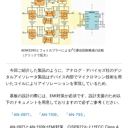
2
ADM3260とフォトカプラーによるI
C通信回路構成の比較
（クリックで拡大）
今回ご紹介した製品のように、アナログ・デバイセズ社のデジ
タルアイソレータ製品はデバイス内部でマイクロマシン技術を用
いたコイルによりアイソレーションを実現しているため、
基板の設計の際には、EMI対策が必須です。設計支援のため以
下のドキュメントを用意しておりますので必ずご参考ください。
「
AN-0971
」 「
AN-1109
」 「
AN-793
」
AN-0971とAN-1109はEMI対策、CISPR22およびFCC Class A