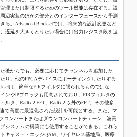
を管理または制限するためのツール機能は存在する。設
、周辺実装のほかの部分とのインターフェースから予測
Advanced Blocksetでは、将来的な設計変更など
り、遅延を大きくとりたい場合には出力レジスタ段を追
る。
た後からでも、必要に応じてチャンネルを追加した
たり、他のFPGAデバイスにポーティングしたりする
locksetは、簡単なFIRフィルタに限られるものではな
インやIPブロックも用意されており、FIRフィルタの
タ、Radix 2 FFT、Radix 2 以外のFFT、その他多
迅速で高度に最適化された設計を可能とする。また、マ
ップコンバートまたはダウンコンバートチェーン、波高
サブシステムの構築にも使用することができる。これら
ドキャスト・エッジQAM、ワイヤレス基地局、医療