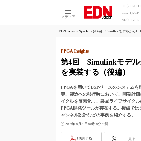
DESIGN C
FEATURED
モーター
LSI
メディア
ARCHIVES
電源設計
マイコン
プロセスエンジニアの現
カーボンニュートラルへの挑戦
EDN Japan
>
Special
>
第4回 SimulinkモデルからHD
FPGA
マイクロプロセッサ懐古
IoT×製造業
中堅技術者に贈る電子部品
つながるクルマ
FPGA Insights
用講座
第4回 Simulinkモ
エレクトロニクス入門
たった2つの式で始めるDC
バーターの設計
5G（EE Times Japan）
を実装する（後編）
DC-DCコンバーター活用
医療エレ（EE Times Japan）
Wired, Weird
FPGAを用いてDSPベースのシステム
製品解剖（EE Times Japan）
更、製造への移行時において、開発計画
マイコン講座
イクルを簡素化し、製品ライフサイクル
Q&Aで学ぶマイコン講座
FPGA開発ツールが存在する。後編では
高速シリアル伝送技術講
ャンネル設計などの事例を紹介する。
記録計／データロガーの
2009年10月20日 00時00分 公開
アナログ設計のきほん／A
印刷する
ズ編
見る