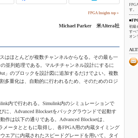
FP
駆動入門講
す。
FPGA Insights top＞
■F
Michael Parker 米Altera社
初級
活用設計」
すべ
オン
G
A
価試験はど
パスはほとんどが複数チャンネルからなる。その最も一
号の並列処理である。マルチチャンネル設計にするに
Thread
annelOut」のブロックを設計図に追加するだけでよい。複数
分割多重化は、自動的に行われるため、そのためのロジ
Z-Wave
nk内で行われる。Simulink内のシミュレーションで
びに、Advanced Blocksetをバックグラウンドで起動す
以下の通りである。Advanced Blocksetは、
たパラメータとともに取得し、各FPGA用の内蔵タイミング
計ソフトウエアに内蔵されたスピードグレードを用いて、タイ