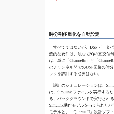
めざせ高効率！ モーター
座
Bluetooth mesh入門
「SPICEの仕組みとその
最新記事一覧
時分割多重化を自動設定
計測器メーカーから見た5
USB Type-Cの登場で評
すべてではないが、DSPデータ
う変わる？
般的な要件は、IおよびQの直交信
IoT時代の無線規格を知る【
は、単に「ChannelIn」と「Ch
編】
のチャンネル間でのDSP回路の時
IoT時代の無線規格を知る【
編】
ックを設計する必要はない。
設計のシミュレーションは、Simuli
は、Simulink ファイルを実行するた
る。バックグラウンドで実行される動作は
Simulink動作モデルを与えられ
モデルと、「Quartus II」設