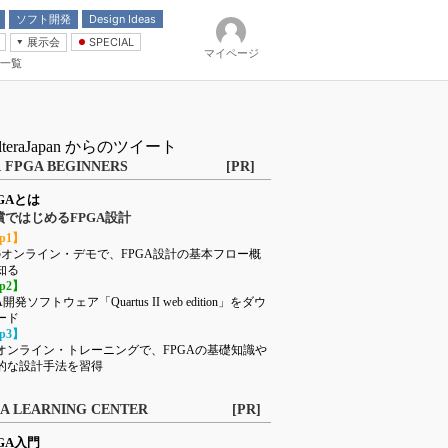
ソフト開発
Design Ideas
展示会
SPECIAL
マイページ
一覧
「電源技術」
イバ
lteraJapan からのツイート
R FPGA BEGINNERS [PR]
PGAとは
償ではじめるFPGA設計
ep1】
のオンライン・デモで、FPGA設計の基本フロー概
知る
ep2】
A開発ソフトウェア「Quartus II web edition」をダウ
ード
ep3】
オンライン・トレーニングで、FPGAの基礎知識や
的な設計手法を習得
GA LEARNING CENTER [PR]
PGA入門