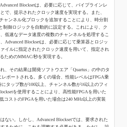
anced Blocksetは、必要に応じて、パイプラインレ
ことで、提示されたクロック速度を実現する。また、
ブラリからのチャンネル化ブロックを追加することにより、時分割
タと制御ロジックを自動的に設定する。これにより、ク
て、低速なデータ速度の複数のチャンネルを処理するこ
vanced Blocksetは、必要に応じて乗算器とロジッ
ファイルに指定されたクロック速度を用いて、指定され
るためのMMAC/秒を実現する。
その結果は開発ソフトウエア「Quartus」の中のタ
t」にレポートされる。多くの場合、性能レベルはFPGA乗
特にタップ数が100以上、チャンネル数が16以上のフィ
Blocksetを使用することにより、高性能FPGAを用いた
低コストのFPGAを用いた場合は240 MHz以上の実装
しかし、Advanced Blocksetでは、要求された
現するために、これを調整する必要がある。ただし、設