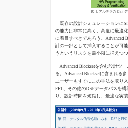
図 1. アルテラの DS
既存の設計シミュレーションにSimulin
の能力は非常に高く、高度に最適化
に着目すべきであろう。Advanced 
計の一部として挿入することが可
うというリスクを最小限に抑えつ
Advanced Blocksetを含
る。Advanced Blocksetに含
ユーザーもすぐにこの手法を取り
FFT、その他のDSPデータパスを構築す
り、設計時間を短縮し、最適な実
公開中（2009年9月～2010年3月掲載分）
第1回 デジタル信号処理にみる DSPとFP