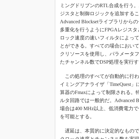
ミングドリブンのRTL合成を行う。Adv
ジスタと制御ロジックを追加する
Advanced Blocksetライ
多重化を行うようにFPGAレジス
ロック速度の速いフィルタによっ
とができる。すべての場合において、Ad
クリソースを使用し、パラメータ
たチャンネル数でDSP処理を実行す
この処理のすべてが自動的に行われ、
イミングアナライザ「TimeQues
算器のFmaxによって制限される。
ルタ回路では一般的だ。Advanced 
場合は400 MHz以上、低消費電力で
を可能とする。
遅延は、本質的に決定的なものではない。
クロック速度とチャンネル数を実