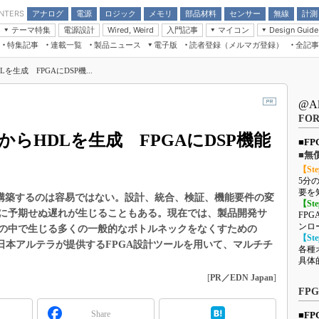
アナログ
電源
ロジック
メモリ
部品材料
センサー
無線
計測
ENTERS
テーマ特集
電源設計
入門記事
マイコン
Wired, Weird
Design Guide
アナログ機能回路
受動部品
特集記事
連載一覧
製品ニュース
電子版
読者登録（メルマガ登録）
全記事
計測機器
Microchip情報
モーター入門
マイコン講座
CEATEC
パワー関連と電源
機構部品
場から
EDN Japan×EE Times Japan統合電
EdgeTech＋
タイミングデバイス
オンデマンドセミナー
Q&Aで学ぶマイコン講座
Lを生成 FPGAにDSP機...
子版
ディスプレイとドラ
録
TECHNO-FRONTIER
マイコン入門!! 必携用語集
電子ブックレット
計測とテスト
@A
“徹底”活
組込み/エッジコンピューティング展
FO
信号源とパルス信号
人とくるま展
デルからHDLを生成 FPGAにDSP機能
/DCコン
Wired, Weird
■F
■無
AUTOMOTIVE WORLD
【St
講座
5分
要を
を構築するのは容易ではない。設計、統合、検証、機能要件の変
【St
に予期せぬ遅れが生じることもある。現在では、製品開発サ
FPG
ンロ
の中で生じる多くの一般的なボトルネックをなくすための
【St
日本アルテラが提供するFPGA設計ツールを用いて、マルチチ
各種
座
具体
[
PR／EDN Japan
]
基礎知識
FP
DCとノイ
Share
■F