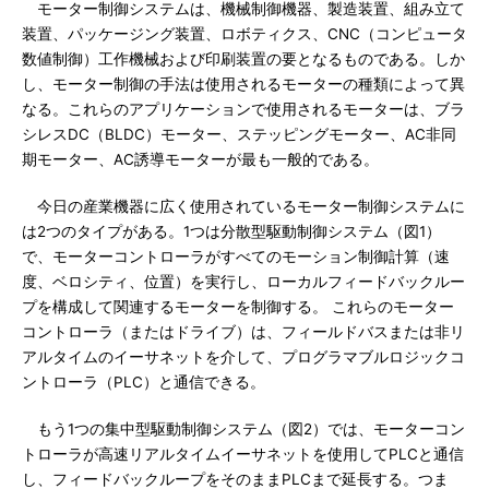
モーター制御システムは、機械制御機器、製造装置、組み立て
装置、パッケージング装置、ロボティクス、CNC（コンピュータ
数値制御）工作機械および印刷装置の要となるものである。しか
し、モーター制御の手法は使用されるモーターの種類によって異
なる。これらのアプリケーションで使用されるモーターは、ブラ
シレスDC（BLDC）モーター、ステッピングモーター、AC非同
期モーター、AC誘導モーターが最も一般的である。
今日の産業機器に広く使用されているモーター制御システムに
は2つのタイプがある。1つは分散型駆動制御システム（図1）
で、モーターコントローラがすべてのモーション制御計算（速
度、ベロシティ、位置）を実行し、ローカルフィードバックルー
プを構成して関連するモーターを制御する。 これらのモーター
コントローラ（またはドライブ）は、フィールドバスまたは非リ
アルタイムのイーサネットを介して、プログラマブルロジックコ
ントローラ（PLC）と通信できる。
もう1つの集中型駆動制御システム（図2）では、モーターコン
トローラが高速リアルタイムイーサネットを使用してPLCと通信
し、フィードバックループをそのままPLCまで延長する。つま