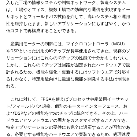
入した工場の情報システムや制御ネットワーク、製造システム
は、工場やオフィス、複数工場での効率的な通信を実現するイー
サネットとフィールドバス技術を介して、高いシステム相互運用
性を維持したまま、新しいアプリケーションにもすばやく、かつ
低コストで再構成することができる。
産業用モーターの制御には、マイクロコントローラ（MCU）
やDSPといった汎用のICチップが長年使用されてきた。現存のソ
リューションにはこれらのICチップの性能で十分かもしれない。
しかし、これらのICチップは回路が固定されたハードウエアで設
計されるため、機能を強化・更新するにはソフトウエアで対応す
るしかなく、特定用途向けに最適な機能を開発する手法は制限さ
れる。
これに対して、FPGAを使えばプロセッサや産業用イーサネッ
ト/フィールドバス規格、個別のモーターインターフェース、お
よびDSPなどの機能を1つのチップに統合できる。その上、ハー
ドウエアとソフトウエアの両方をカスタマイズすることができ、
特定アプリケーションの要件にも完全に適応することが可能であ
る。必要とする機能をハードウエアで実装できるため、処理速度