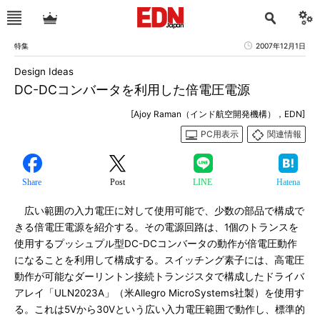
特集
2007年12月1日
Design Ideas
DC-DCコンバータを利用した倍電圧電源
[Ajoy Raman（インド航空開発機構），EDN]
PC用表示
関連情報
Share
Post
LINE
Hatena
広い範囲の入力電圧に対して使用可能で、少数の部品で構成で
きる倍電圧電源を紹介する。その電源回路は、1個のトランスを
使用するプッシュプル型DC-DCコンバータの動作が倍電圧動作
になることを利用して構成する。スイッチング素子には、高電圧
動作が可能なダーリントン接続トランジスタで構成したドライバ
アレイ「ULN2023A」（米Allegro MicroSystems社製）を使用す
る。これは5Vから30Vという広い入力電圧範囲で動作し、標準的