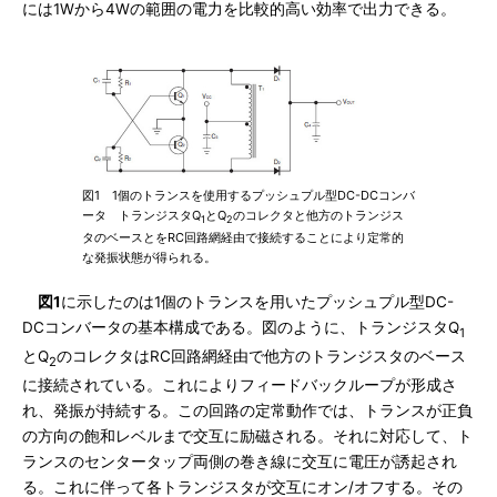
には1Wから4Wの範囲の電力を比較的高い効率で出力できる。
図1 1個のトランスを使用するプッシュプル型DC-DCコンバ
ータ トランジスタQ
とQ
のコレクタと他方のトランジス
1
2
タのベースとをRC回路網経由で接続することにより定常的
な発振状態が得られる。
図1
に示したのは1個のトランスを用いたプッシュプル型DC-
DCコンバータの基本構成である。図のように、トランジスタQ
1
とQ
のコレクタはRC回路網経由で他方のトランジスタのベース
2
に接続されている。これによりフィードバックループが形成さ
れ、発振が持続する。この回路の定常動作では、トランスが正負
の方向の飽和レベルまで交互に励磁される。それに対応して、ト
ランスのセンタータップ両側の巻き線に交互に電圧が誘起され
る。これに伴って各トランジスタが交互にオン/オフする。その