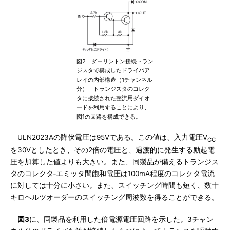
図2 ダーリントン接続トラン
ジスタで構成したドライバア
レイの内部構造（1チャンネル
分） トランジスタのコレク
タに接続された整流用ダイオ
ードを利用することにより、
図1の回路を構成できる。
ULN2023Aの降伏電圧は95Vである。この値は、入力電圧V
CC
を30Vとしたとき、その2倍の電圧と、過渡的に発生する励起電
圧を加算した値よりも大きい。また、同製品が備えるトランジス
タのコレクタ‐エミッタ間飽和電圧は100mA程度のコレクタ電流
に対しては十分に小さい。また、スイッチング時間も短く、数十
キロヘルツオーダーのスイッチング周波数を得ることができる。
図3
に、同製品を利用した倍電源電圧回路を示した。3チャン