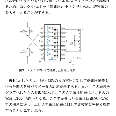
ネル分のドライバを並列接続したものによってトランスを駆動す
るため、コレクタ‐エミッタ間電圧が小さく抑えられ、許容電力
を大きくとることができる。
図3 ドライバアレイで構成した倍電圧電源
表1
に示したのは、5V～30Vの入力電圧に対して倍電圧動作を
行った際の各種パラメータの計測結果である。また、この結果を
グラフ化したものを
図4
に示す。この入力電圧範囲における入力
電流は300mA以下となる。ここで紹介した倍電圧回路が、低電
力の用途に適し、広い入力電圧範囲に対して比較的効率良く動作
することが見てとれる。