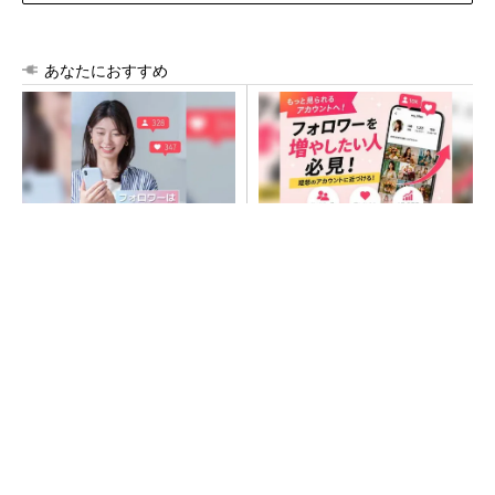
あなたにおすすめ
SNSアカウントを着実に成
SNSアカウントを着実に成
長。実はみんなココ使ってま
長。実はみんなココ使ってま
す。
す。
PR(Dreaw合同会社)
PR(Dreaw合同会社)
次世代車載向けセキュリティコントローラー
プロセスエンジニアが「何でも屋」と呼ばれる
理由を、現場の1日から解き明かす