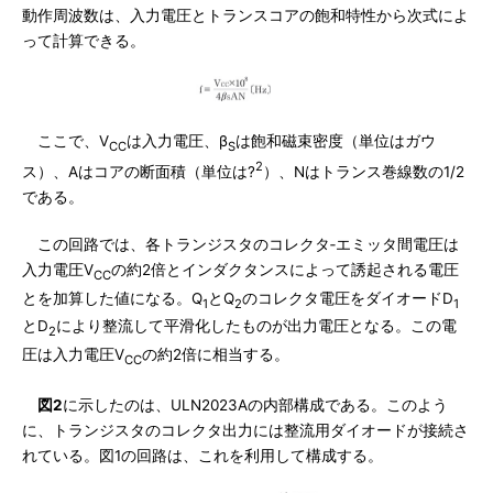
動作周波数は、入力電圧とトランスコアの飽和特性から次式によ
って計算できる。
ここで、V
は入力電圧、β
は飽和磁束密度（単位はガウ
CC
S
2
ス）、Aはコアの断面積（単位は?
）、Nはトランス巻線数の1/2
である。
この回路では、各トランジスタのコレクタ‐エミッタ間電圧は
入力電圧V
の約2倍とインダクタンスによって誘起される電圧
CC
とを加算した値になる。Q
とQ
のコレクタ電圧をダイオードD
1
2
1
とD
により整流して平滑化したものが出力電圧となる。この電
2
圧は入力電圧V
の約2倍に相当する。
CC
図2
に示したのは、ULN2023Aの内部構成である。このよう
に、トランジスタのコレクタ出力には整流用ダイオードが接続さ
れている。図1の回路は、これを利用して構成する。