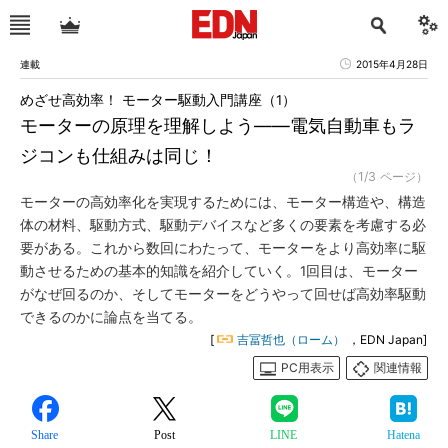
連載
2015年4月28日
めざせ高効率！ モーター駆動入門講座（1）
モーターの原理を理解しよう――電気自動車もラ
ジコンも仕組みは同じ！
（1/3 ページ）
モーターの高効率化を実現するためには、モーター構造や、構造
体の材料、駆動方式、駆動デバイスなど多くの要素を考慮する必
要がある。これから数回にわたって、モーターをより高効率に駆
動させるための基本的知識を紹介していく。1回目は、モーター
がなぜ回るのか、そしてモーターをどうやって回せば高効率駆動
できるのかに論点を当てる。
[
吉冨哲也（ローム）
，EDN Japan]
PC用表示
関連情報
Share
Post
LINE
Hatena