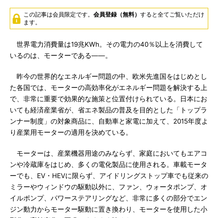
この記事は会員限定です。
会員登録（無料）
すると全てご覧いただけ
ます。
世界電力消費量は19兆KWh。その電力の40％以上を消費して
いるのは、モーターである――。
昨今の世界的なエネルギー問題の中、欧米先進国をはじめとし
た各国では、モーターの高効率化がエネルギー問題を解決する上
で、非常に重要で効果的な施策と位置付けられている。日本にお
いても経済産業省が、省エネ製品の普及を目的とした「トップラ
ンナー制度」の対象商品に、自動車と家電に加えて、2015年度よ
り産業用モーターの適用を決めている。
モーターは、産業機器用途のみならず、家庭においてもエアコ
ンや冷蔵庫をはじめ、多くの電化製品に使用される。車載モータ
ーでも、EV・HEVに限らず、アイドリングストップ車でも従来の
ミラーやウィンドウの駆動以外に、ファン、ウォータポンプ、オ
イルポンプ、パワーステアリングなど、非常に多くの部分でエン
ジン動力からモーター駆動に置き換わり、モーターを使用した小