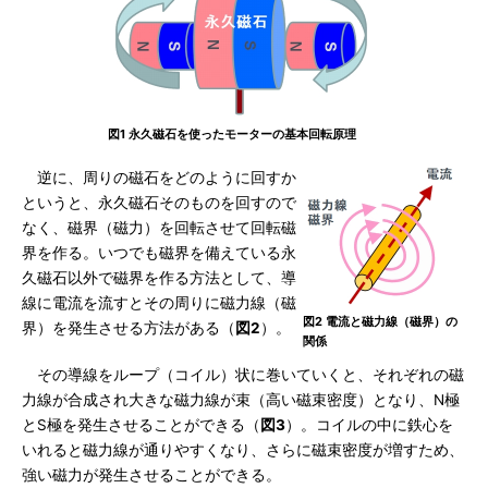
図1 永久磁石を使ったモーターの基本回転原理
逆に、周りの磁石をどのように回すか
というと、永久磁石そのものを回すので
なく、磁界（磁力）を回転させて回転磁
界を作る。いつでも磁界を備えている永
久磁石以外で磁界を作る方法として、導
線に電流を流すとその周りに磁力線（磁
図2 電流と磁力線（磁界）の
界）を発生させる方法がある（
図2
）。
関係
その導線をループ（コイル）状に巻いていくと、それぞれの磁
力線が合成され大きな磁力線が束（高い磁束密度）となり、N極
とS極を発生させることができる（
図3
）。コイルの中に鉄心を
いれると磁力線が通りやすくなり、さらに磁束密度が増すため、
強い磁力が発生させることができる。