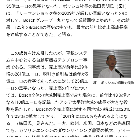
35億ユーロの黒字となった。ボッシュ社長の織田秀明氏（
図1
）
は、「リーマンショック後の2009年が厳しい業績となったのに
対して、Boschグループ一丸となって業績回復に努めた。その結
果、125年のBoschの歴史の中でも、最大の前年比売上高成長率
を達成することができた」と語る。
この成長をけん引したのが、車載システ
ムを中心とする自動車機器テクノロジー事
業である。同事業は、売上高が前年比29％
増の281億ユーロ、税引き前利益は前年が5
億ユーロの赤字であったのに対して23億ユ
図1 ボッシュの織田秀明
ーロの黒字となった。売上高の伸びについ
ては、Bosch全体の地域別売上高でみた場合に、前年比43％増と
なる110億ユーロを記録したアジア太平洋地域の成長が大きな役
割を果たした。Boschの全売上高に対する同地域の構成比は2010
年で23％に拡大しており、「2011年には30％を占めるようにな
る」（織田氏）見込みだ。一方、欧州、米国、日本などの先進国
でも、ガソリンエンジンのダウンサイジング需要の拡大、ディー