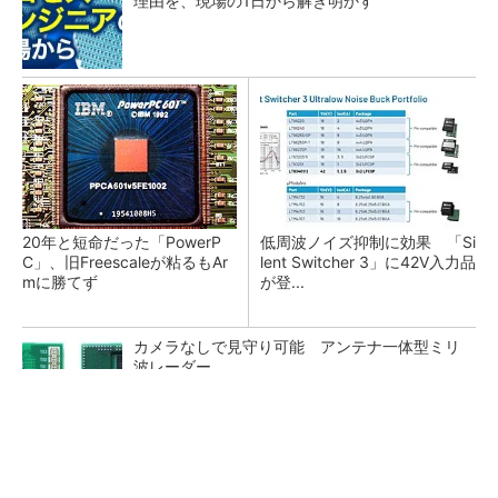
理由を、現場の1日から解き明かす
20年と短命だった「PowerP
低周波ノイズ抑制に効果 「Si
C」、旧Freescaleが粘るもAr
lent Switcher 3」に42V入力品
mに勝てず
が登...
カメラなしで見守り可能 アンテナ一体型ミリ
波レーダー
Bluetooth 6対応の超小型BLEモジュール、マル
チプロトコルも対応