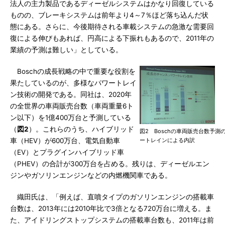
法人の主力製品であるディーゼルシステムはかなり回復している
ものの、ブレーキシステムは前年より4～7％ほど落ち込んだ状
態にある。さらに、今後期待される車載システムの急激な需要回
復による伸びもあれば、円高による下振れもあるので、2011年の
業績の予測は難しい」としている。
Boschの成長戦略の中で重要な役割を
果たしているのが、多様なパワートレイ
ン技術の開発である。同社は、2020年
の全世界の車両販売台数（車両重量6ト
ン以下）を1億400万台と予測している
（
図2
）。これらのうち、ハイブリッド
図2 Boschの車両販売台数予測
車（HEV）が600万台、電気自動車
ートレインによる内訳
（EV）とプラグインハイブリッド車
（PHEV）の合計が300万台を占める。残りは、ディーゼルエン
ジンやガソリンエンジンなどの内燃機関車である。
織田氏は、「例えば、直噴タイプのガソリンエンジンの搭載車
台数は、2013年には2010年比で3倍となる720万台に増える。ま
た、アイドリングストップシステムの搭載車台数も、2011年は前