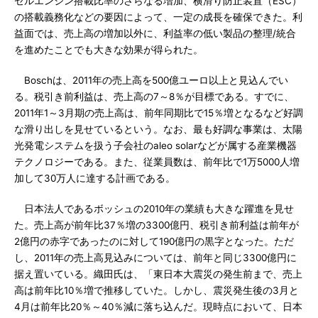
ゼルエンジン搭載比率のさらなる増加、横滑り防止装置（ESC）
の搭載義務化などの要因によって、一定の成長を確保できた。利
益面では、売上高の増加以外に、利益率の低い製品の整理/統合
を進めたことでも大きな効果が得られた。
Boschは、2011年の売上高を500億ユーロ以上と見込んでい
る。税引き前利益は、売上高の7～8％が目標である。すでに、
2011年1～3月期の売上高は、前年同期比で15％増となるなど好調
な滑り出しを見せているという。なお、最も好調な事業は、太陽
光発電システムを扱う子会社のaleo solarなどが属する産業機器
テクノロジーである。また、従業員数は、前年比で1万5000人増
加して30万人に達する計画である。
日本法人であるボッシュの2010年の業績も大きな躍進を見せ
た。売上高が前年比37％増の3300億円、税引き前利益は前年が
2億円の赤字であったのに対して190億円の黒字となった。ただ
し、2011年の売上高見込みについては、前年と同じ3300億円に
据え置いている。織田氏は、「東日本大震災の発生前まで、売上
高は前年比10％増で推移していた。しかし、震災発生後の3月と
4月は前年比20％～40％減に落ち込んだ。現時点において、日本