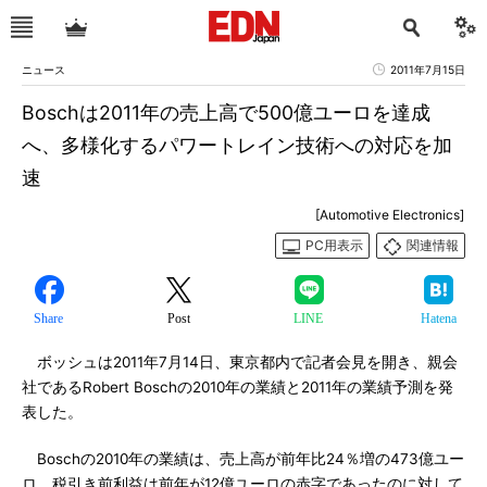
ニュース
2011年7月15日
Boschは2011年の売上高で500億ユーロを達成
へ、多様化するパワートレイン技術への対応を加
速
[Automotive Electronics]
PC用表示
関連情報
Share
Post
LINE
Hatena
ボッシュは2011年7月14日、東京都内で記者会見を開き、親会
社であるRobert Boschの2010年の業績と2011年の業績予測を発
表した。
Boschの2010年の業績は、売上高が前年比24％増の473億ユー
ロ、税引き前利益は前年が12億ユーロの赤字であったのに対して