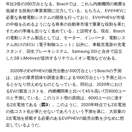
年比2倍の260万台となる。Boschでは、これら内燃機関の燃費を
低減する技術の事業展開に注力している。もちろん、EVやHEVに
必要な各種電動システムの開発も行っており、EVやPHEVが市場
の中核を占めるようになる将来の自動車市場で重要な役割を果た
すための準備も怠りなく進めている」と説明する。現在、Bosch
の電動システム製品としては、モーター、インバータ、電動シス
テム向けのECU（電子制御ユニット）以外に、車載充電器や充電
スタンド、回生ブレーキシステム、Samsung SDIと合弁で設立
したSB LiMotiveが提供するリチウムイオン電池などがある。
2020年のEV/PHEVの販売台数が300万台というBoschの予測
は、ほかの業界団体や調査企業による1000万台という予測と比べ
るとかなり控えめなものとなっている。同社は、2020年におけ
るEVの製造コストを、内燃機関車と比べて45％高い1万6000ユー
ロと予測している。このコスト増の原因は、6000ユーロに達す
る2次電池である（
図3
）。このように、2020年時点でも2次電池
の低コスト化が果たせないであろうという予測を基に、大容量の
2次電池を搭載する必要のあるEV/PHEVの販売台数を少なめに想
定しているようだ。