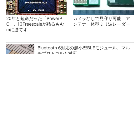
20年と短命だった「PowerP
カメラなしで見守り可能 ア
C」、旧Freescaleが粘るもAr
ンテナ一体型ミリ波レーダー
mに勝てず
Bluetooth 6対応の超小型BLEモジュール、マル
チプロトコルも対応
低周波ノイズ抑制に効果 「Silent Switcher
3」に42V入力品が登...
「半導体プロセスエンジニア」って何するの？