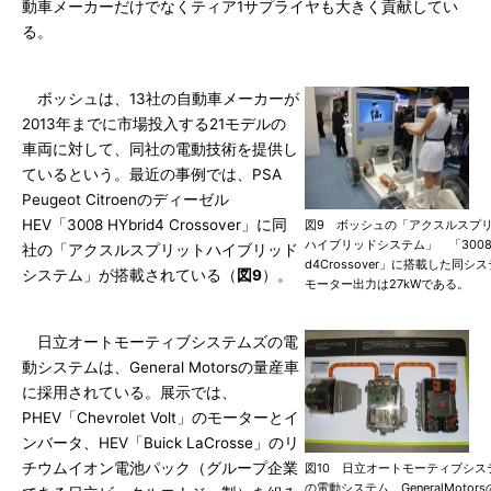
動車メーカーだけでなくティア1サプライヤも大きく貢献してい
る。
ボッシュは、13社の自動車メーカーが
2013年までに市場投入する21モデルの
車両に対して、同社の電動技術を提供し
ているという。最近の事例では、PSA
Peugeot Citroenのディーゼル
HEV「3008 HYbrid4 Crossover」に同
図9 ボッシュの「アクスルスプ
ハイブリッドシステム」 「3008H
社の「アクスルスプリットハイブリッド
d4Crossover」に搭載した同シ
システム」が搭載されている（
図9
）。
モーター出力は27kWである。
日立オートモーティブシステムズの電
動システムは、General Motorsの量産車
に採用されている。展示では、
PHEV「Chevrolet Volt」のモーターとイ
ンバータ、HEV「Buick LaCrosse」のリ
チウムイオン電池パック（グループ企業
図10 日立オートモーティブシス
の電動システム GeneralMotor