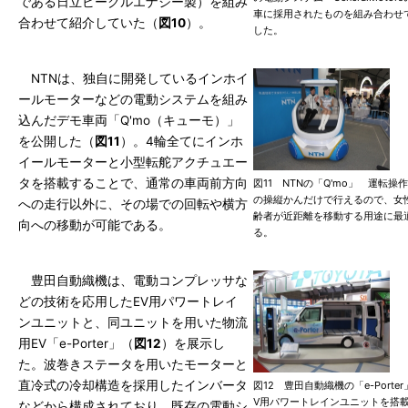
である日立ビークルエナジー製）を組み
車に採用されたものを組み合わせ
合わせて紹介していた（
図10
）。
した。
NTNは、独自に開発しているインホイ
ールモーターなどの電動システムを組み
込んだデモ車両「Q'mo（キューモ）」
を公開した（
図11
）。4輪全てにインホ
イールモーターと小型転舵アクチュエー
タを搭載することで、通常の車両前方向
図11 NTNの「Q'mo」 運転操
の操縦かんだけで行えるので、女
への走行以外に、その場での回転や横方
齢者が近距離を移動する用途に最
向への移動が可能である。
る。
豊田自動織機は、電動コンプレッサな
どの技術を応用したEV用パワートレイ
ンユニットと、同ユニットを用いた物流
用EV「e-Porter」（
図12
）を展示し
た。波巻きステータを用いたモーターと
直冷式の冷却構造を採用したインバータ
図12 豊田自動織機の「e-Porter
V用パワートレインユニットを搭
などから構成されており、既存の電動シ