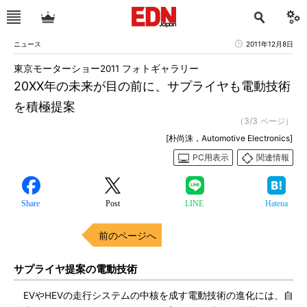
ニュース
2011年12月8日
東京モーターショー2011 フォトギャラリー
20XX年の未来が目の前に、サプライヤも電動技術
を積極提案
（3/3 ページ）
[朴尚洙，Automotive Electronics]
PC用表示
関連情報
Share
Post
LINE
Hatena
前のページへ
サプライヤ提案の電動技術
EVやHEVの走行システムの中核を成す電動技術の進化には、自