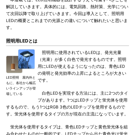
解説していきます。具体的には、電気回路、熱対策、光学につい
て次回以降で取り上げていきます。今回は導入として、照明用
LEDの概要とこれまでの光源との違いについて触れたいと思いま
す。
照明用LEDとは
照明用に使用されているLEDは、発光光量
（光束）が多く白色で発光するものです。照明
用にLEDが使えるようになったのは、青色LED
の発明と発光効率の上昇によるところが大きい
LED照明 屋内外と
です。
もに、各社から幅広
いラインアップが登
白色LEDを実現する方法には、主に2つのタイ
場している
プがあります。1つはLEDチップと蛍光体を使用
するもので、もう1つはRGB 3色のLEDチップを使用するもので
す。蛍光体を使用するタイプの方が現在の主流になっています。
蛍光体を使用するタイプは、青色LEDチップと黄色蛍光体を組
み合わせたものが一般的です。LEDチップから出た青色光は蛍光