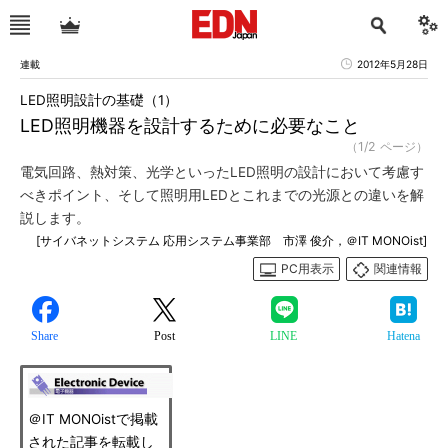
連載
2012年5月28日
LED照明設計の基礎（1）
LED照明機器を設計するために必要なこと
（1/2 ページ）
電気回路、熱対策、光学といったLED照明の設計において考慮す
べきポイント、そして照明用LEDとこれまでの光源との違いを解
説します。
[サイバネットシステム 応用システム事業部 市澤 俊介，＠IT MONOist]
PC用表示
関連情報
Share
Post
LINE
Hatena
＠IT MONOistで掲載
された記事を転載し