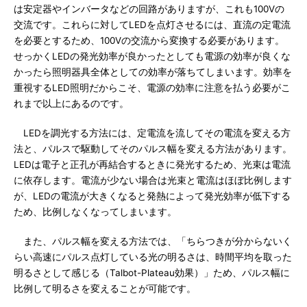
は安定器やインバータなどの回路がありますが、これも100Vの
交流です。これらに対してLEDを点灯させるには、直流の定電流
を必要とするため、100Vの交流から変換する必要があります。
せっかくLEDの発光効率が良かったとしても電源の効率が良くな
かったら照明器具全体としての効率が落ちてしまいます。効率を
重視するLED照明だからこそ、電源の効率に注意を払う必要がこ
れまで以上にあるのです。
LEDを調光する方法には、定電流を流してその電流を変える方
法と、パルスで駆動してそのパルス幅を変える方法があります。
LEDは電子と正孔が再結合するときに発光するため、光束は電流
に依存します。電流が少ない場合は光束と電流はほぼ比例します
が、LEDの電流が大きくなると発熱によって発光効率が低下する
ため、比例しなくなってしまいます。
また、パルス幅を変える方法では、「ちらつきが分からないく
らい高速にパルス点灯している光の明るさは、時間平均を取った
明るさとして感じる（Talbot-Plateau効果）」ため、パルス幅に
比例して明るさを変えることが可能です。