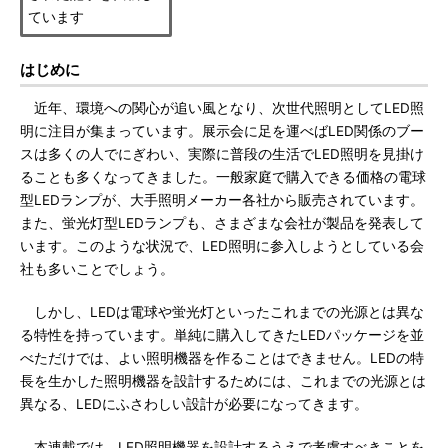
ています
はじめに
近年、環境への関心が追い風となり、次世代照明としてLED照
明に注目が集まっています。展示会に足を運べばLED関係のブー
スは多くの人でにぎわい、実際に普段の生活でLED照明を見掛け
ることも多くなってきました。一般家庭で購入できる価格の電球
型LEDランプが、大手照明メーカー各社から販売されています。
また、蛍光灯型LEDランプも、さまざまな会社が製品を発表して
います。このような状況で、LED照明に参入しようとしている会
社も多いことでしょう。
しかし、LEDは電球や蛍光灯といったこれまでの光源とは異な
る特性を持っています。単純に購入してきたLEDパッケージを並
べただけでは、よい照明機器を作ることはできません。LEDの特
長を生かした照明機器を設計するためには、これまでの光源とは
異なる、LEDにふさわしい設計が必要になってきます。
本連載では、LED照明機器を設計するうえで考慮すべきことを