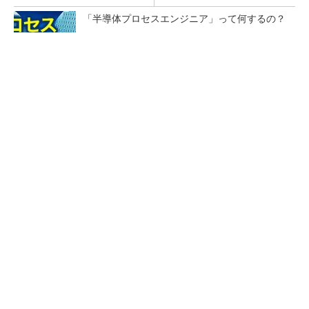
「半導体プロセスエンジニア」って何するの？
ロームの第2世代テラヘルツ波発振デバイス、
出力4倍に
カメラなしで見守り可能 アンテナ一体型ミリ
波レーダー