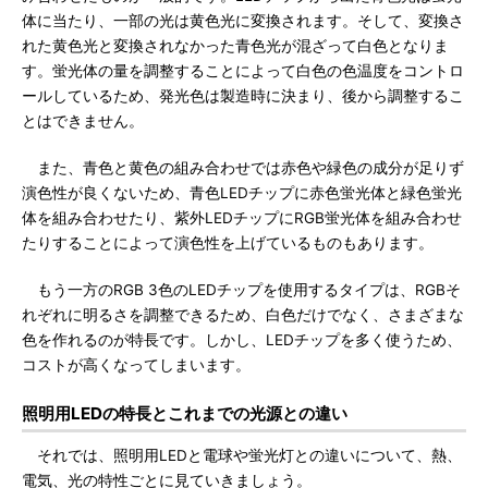
体に当たり、一部の光は黄色光に変換されます。そして、変換さ
れた黄色光と変換されなかった青色光が混ざって白色となりま
す。蛍光体の量を調整することによって白色の色温度をコントロ
ールしているため、発光色は製造時に決まり、後から調整するこ
とはできません。
また、青色と黄色の組み合わせでは赤色や緑色の成分が足りず
演色性が良くないため、青色LEDチップに赤色蛍光体と緑色蛍光
体を組み合わせたり、紫外LEDチップにRGB蛍光体を組み合わせ
たりすることによって演色性を上げているものもあります。
もう一方のRGB 3色のLEDチップを使用するタイプは、RGBそ
れぞれに明るさを調整できるため、白色だけでなく、さまざまな
色を作れるのが特長です。しかし、LEDチップを多く使うため、
コストが高くなってしまいます。
照明用LEDの特長とこれまでの光源との違い
それでは、照明用LEDと電球や蛍光灯との違いについて、熱、
電気、光の特性ごとに見ていきましょう。