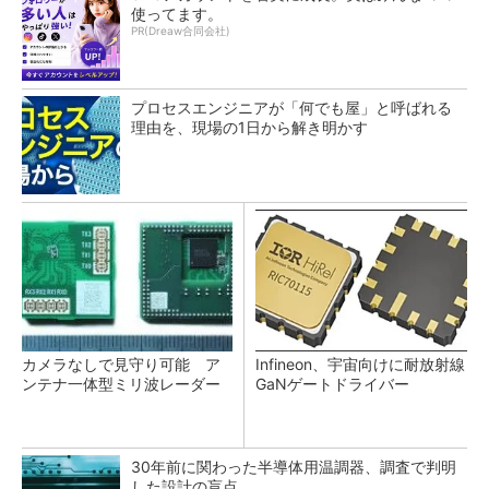
使ってます。
PR(Dreaw合同会社)
プロセスエンジニアが「何でも屋」と呼ばれる
理由を、現場の1日から解き明かす
カメラなしで見守り可能 ア
Infineon、宇宙向けに耐放射線
ンテナ一体型ミリ波レーダー
GaNゲートドライバー
30年前に関わった半導体用温調器、調査で判明
した設計の盲点