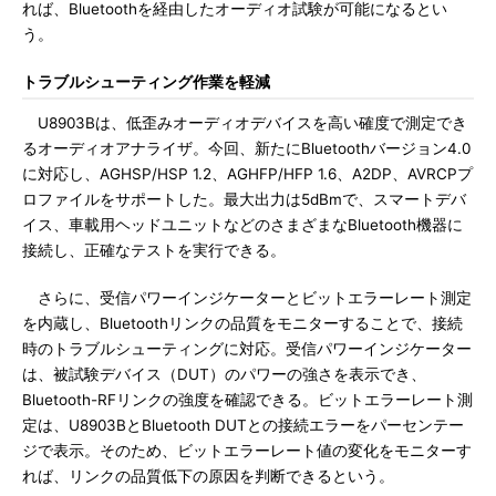
れば、Bluetoothを経由したオーディオ試験が可能になるとい
う。
トラブルシューティング作業を軽減
U8903Bは、低歪みオーディオデバイスを高い確度で測定でき
るオーディオアナライザ。今回、新たにBluetoothバージョン4.0
に対応し、AGHSP/HSP 1.2、AGHFP/HFP 1.6、A2DP、AVRCPプ
ロファイルをサポートした。最大出力は5dBmで、スマートデバ
イス、車載用ヘッドユニットなどのさまざまなBluetooth機器に
接続し、正確なテストを実行できる。
さらに、受信パワーインジケーターとビットエラーレート測定
を内蔵し、Bluetoothリンクの品質をモニターすることで、接続
時のトラブルシューティングに対応。受信パワーインジケーター
は、被試験デバイス（DUT）のパワーの強さを表示でき、
Bluetooth-RFリンクの強度を確認できる。ビットエラーレート測
定は、U8903BとBluetooth DUTとの接続エラーをパーセンテー
ジで表示。そのため、ビットエラーレート値の変化をモニターす
れば、リンクの品質低下の原因を判断できるという。