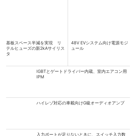
基板スペース半減を実現 リ
48V EVシステム向け電源モジ
テルヒューズの新2kAサイリス
ュール
タ
IGBTとゲートドライバー内蔵、室内エアコン用
IPM
ハイレゾ対応の車載向けG級オーディオアンプ
入力ポートが足りないときに、スイッチ入力数