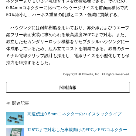
ネクターよりも小さい電線サイズを圧着処理できる。そのため、
0.64mmコネクターに比べてパッケージサイズを前面面積比で約
50％縮小し、ハーネス重量の削減とコスト低減に貢献する。
ハウジングには耐熱樹脂を用いており、赤外線およびウエーブ
鉛フリー表面実装に求められる最高温度260℃まで対応。また、
独立したセカンダリーロック機構をリセプタクルハウジングに一
体成形しているため、組み立てコストを削減できる。独自のター
ミナル電線グリップ設計も採用し、電線サイズを小型化しても保
持力を維持するとした。
Copyright © ITmedia, Inc. All Rights Reserved.
関連情報
関連記事
高速伝送0.5mmコネクターのハイスタックタイプ
125℃まで対応した車載向けのFPC／FFCコネクター