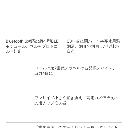
Bluetooth 6対応の超小型BLE
30年前に関わった半導体用温
モジュール、マルチプロトコ
調器、調査で判明した設計の
ルも対応
盲点
ロームの第2世代テラヘルツ波発振デバイス、
出力4倍に
ワンサイズ小さく置き換え 高電力／低抵抗の
汎用チップ抵抗器
「業界最速」のデータセンター向け60Tバイト