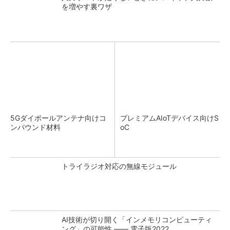
を増やす裏ワザ
5Gダイポールアンテナ向けコ
プレミアムAIoTデバイス向けS
ンパウンド材料
oC
トライラジオ対応の無線モジュール
AI技術が切り開く「インメモリコンピューティ
ング」の可能性 ―― 電子版2022...