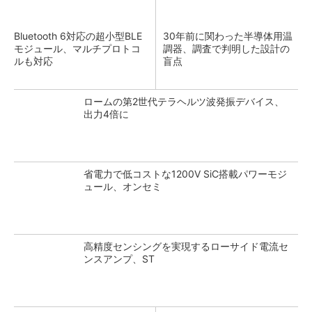
Bluetooth 6対応の超小型BLE
30年前に関わった半導体用温
モジュール、マルチプロトコ
調器、調査で判明した設計の
ルも対応
盲点
ロームの第2世代テラヘルツ波発振デバイス、
出力4倍に
省電力で低コストな1200V SiC搭載パワーモジ
ュール、オンセミ
高精度センシングを実現するローサイド電流セ
ンスアンプ、ST