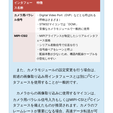
インタフェー
特徴
ス名称
カメラ用パラレ
・Digital Video Port（DVP）などとも呼ばれる
ル信号
（呼称はさまざま）
・STM32マイコンでは「DCMI」
・安価なカメラモジュールで一般的に使用
MIPI-CSI2
・MIPIアライアンスが制定したシリアルインタフ
ェース規格
・シリアル差動信号で伝送を行う
・信号線ペアをレーンと呼ぶ
・配線本数が少ないため、機器内配線ケーブルを
小型化しやすい
また、カメラモジュールの設定変更を行う場合は、
2
前述の画像取り込み用インタフェースとは別にI
Cイン
タフェースを使用することが一般的です。
カメラからの画像取り込みに使用するマイコンは、
2
カメラ用パラレル信号入力もしくはMIPI-CSIとI
Cイン
タフェースを備えたものが推奨されます。カメラのフ
レームレートが重要になる場合、高速データ転送が可