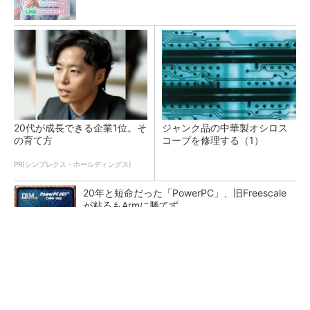
20代が成長できる企業1位。そ
ジャンク品の中華製オシロス
の育て方
コープを修理する（1）
PR(シンプレクス・ホールディングス)
20年と短命だった「PowerPC」、旧Freescale
が粘るもArmに勝てず
カメラなしで見守り可能 アンテナ一体型ミリ
波レーダー