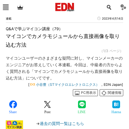
連載
2023年4月14日
Q&Aで学ぶマイコン講座（79）
マイコンでカメラモジュールから直接画像を取り
込む方法
（1/3 ページ）
マイコンユーザーのさまざまな疑問に対し、マイコンメーカーの
エンジニアがお答えしていく本連載。今回は、中級者の方からよ
く質問される「マイコンでカメラモジュールから直接画像を取り
込む方法」についてです。
[
小谷豊（STマイクロエレクトロニクス）
，EDN Japan]
PC用表示
関連情報
Share
Post
LINE
Hatena
→
過去の質問一覧はこちら