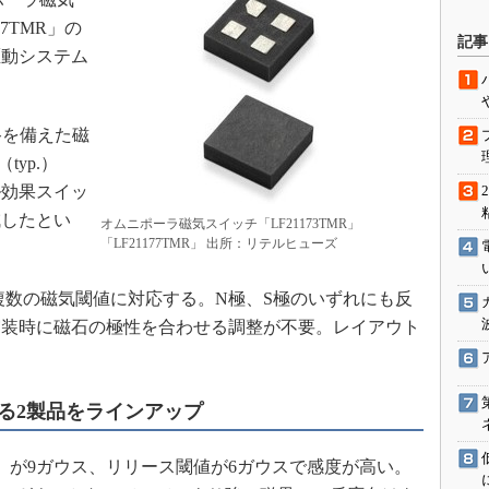
駆動入門講
77TMR」の
記事
駆動システム
活用設計」
路を備えた磁
G
typ.）
ル効果スイッ
価試験はど
減したとい
オムニポーラ磁気スイッチ「LF21173TMR」
「LF21177TMR」 出所：リテルヒューズ
Thread
Z-Wave
、複数の磁気閾値に対応する。N極、S極のいずれにも反
実装時に磁石の極性を合わせる調整が不要。レイアウト
る2製品をラインアップ
動作）が9ガウス、リリース閾値が6ガウスで感度が高い。