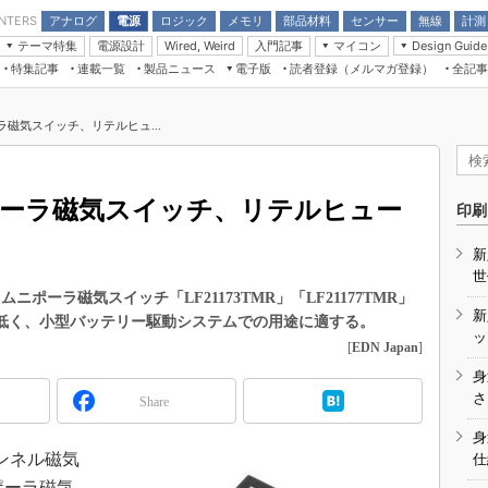
アナログ
電源
ロジック
メモリ
部品材料
センサー
無線
計測
ENTERS
テーマ特集
電源設計
入門記事
マイコン
Wired, Weird
Design Guide
アナログ機能回路
受動部品
特集記事
連載一覧
製品ニュース
電子版
読者登録（メルマガ登録）
全記事
計測機器
Microchip情報
モーター入門
マイコン講座
CEATEC
パワー関連と電源
機構部品
場から
EDN Japan×EE Times Japan統合電
EdgeTech＋
タイミングデバイス
オンデマンドセミナー
Q&Aで学ぶマイコン講座
子版
ディスプレイとドラ
ラ磁気スイッチ、リテルヒュ...
録
TECHNO-FRONTIER
マイコン入門!! 必携用語集
電子ブックレット
計測とテスト
“徹底”活
組込み/エッジコンピューティング展
信号源とパルス信号
ポーラ磁気スイッチ、リテルヒュー
人とくるま展
印刷
/DCコン
Wired, Weird
AUTOMOTIVE WORLD
新
講座
世
ポーラ磁気スイッチ「LF21173TMR」「LF21177TMR」
新
と低く、小型バッテリー駆動システムでの用途に適する。
ッ
[
EDN Japan
]
身
座
さ
Share
基礎知識
身
ンネル磁気
仕
DCとノイ
ポーラ磁気