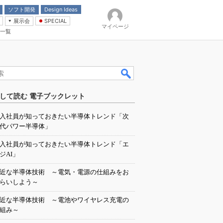
ソフト開発
Design Ideas
展示会
SPECIAL
マイページ
一覧
「電源技術」
イバ
して読む 電子ブックレット
入社員が知っておきたい半導体トレンド「次
代パワー半導体」
入社員が知っておきたい半導体トレンド「エ
ジAI」
近な半導体技術 ～電気・電源の仕組みをお
らいしよう～
近な半導体技術 ～電池やワイヤレス充電の
組み～