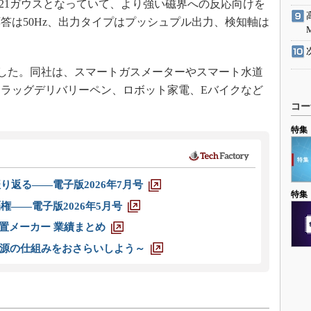
ウス、21ガウスとなっていて、より強い磁界への反応向けを
答は50Hz、出力タイプはプッシュプル出力、検知軸は
した。同社は、スマートガスメーターやスマート水道
ラッグデリバリーペン、ロボット家電、Eバイクなど
コー
特集
り返る――電子版2026年7月号
特集
権――電子版2026年5月号
装置メーカー 業績まとめ
源の仕組みをおさらいしよう～