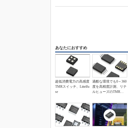
あなたにおすすめ
超低消費電力の高感度
過酷な環境でも0～360
TMRスイッチ、Littelfu
度を高精度計測、リテ
se
ルヒューズのTMR角
度センサー