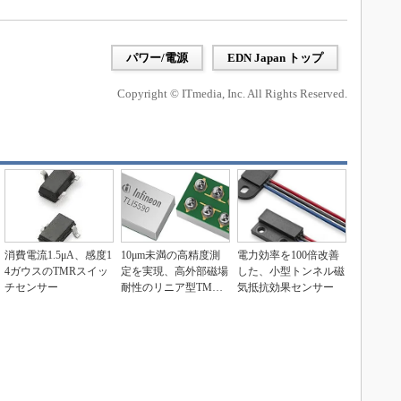
パワー/電源
EDN Japan トップ
Copyright © ITmedia, Inc. All Rights Reserved.
消費電流1.5μA、感度1
10μm未満の高精度測
電力効率を100倍改善
4ガウスのTMRスイッ
定を実現、高外部磁場
した、小型トンネル磁
チセンサー
耐性のリニア型TMR
気抵抗効果センサー
位置センサー