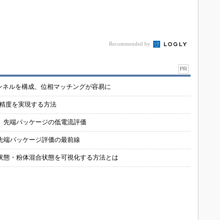
Recommended by
PR
チャンネルを構成、位相マッチングが容易に
の精度を実現する方法
 先端パッケージの低電流評価
先端パッケージ評価の最前線
状態・粉体混合状態を可視化する方法とは