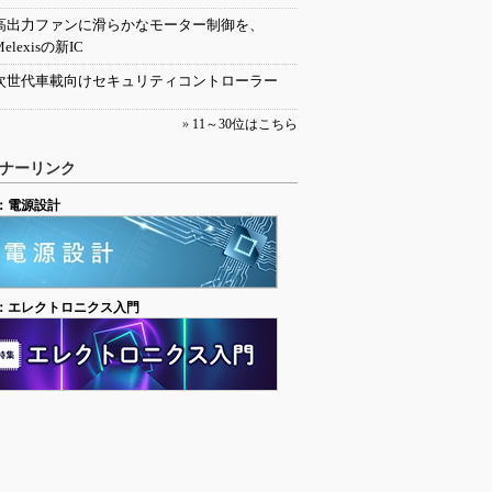
高出力ファンに滑らかなモーター制御を、
Melexisの新IC
次世代車載向けセキュリティコントローラー
»
11～30位はこちら
ナーリンク
：電源設計
：エレクトロニクス入門