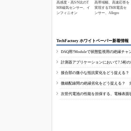
高感度・高S/N比のT
高帯域幅、高速応答を
MR磁気センサー、イ
実現するTMR電流セ
ンフィニオン
ンサー、Allegro
TechFactory ホワイトペーパー新着情報
DAQ用?Moduleで状態監視用の絶縁
計測器アプリケーションにおいて7.5桁
接合部の微小な抵抗変化をどう捉える？
微細配線間の絶縁劣化をどう捉える？ 
次世代電池の性能を担保する、電極表面