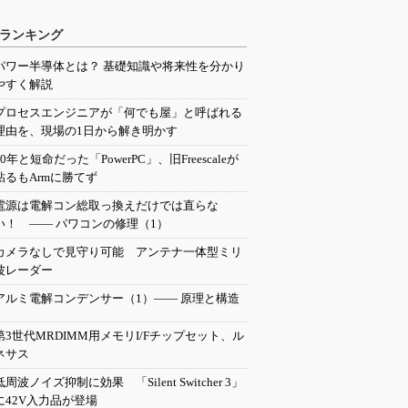
ランキング
パワー半導体とは？ 基礎知識や将来性を分かり
やすく解説
プロセスエンジニアが「何でも屋」と呼ばれる
理由を、現場の1日から解き明かす
20年と短命だった「PowerPC」、旧Freescaleが
粘るもArmに勝てず
電源は電解コン総取っ換えだけでは直らな
い！ ―― パワコンの修理（1）
カメラなしで見守り可能 アンテナ一体型ミリ
波レーダー
アルミ電解コンデンサー（1）―― 原理と構造
第3世代MRDIMM用メモリI/Fチップセット、ル
ネサス
低周波ノイズ抑制に効果 「Silent Switcher 3」
に42V入力品が登場