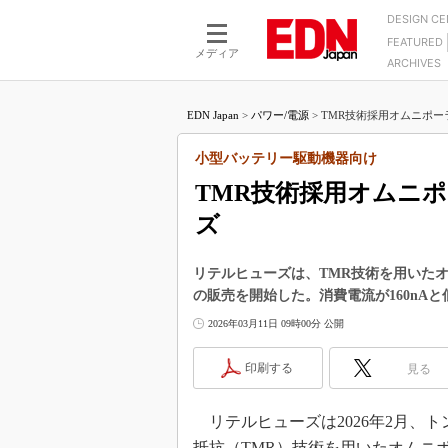
DESIGN C
FEATURED
モーター
LSI
メディア
ARCHIVES
電源設計
マイコン
プロセスエンジニアの現
カーボンニュートラルへの挑戦
FPGA
EDN Japan
>
パワー/電源
>
TMR技術採用オムニポー
マイクロプロセッサ懐古
IoT×製造業
中堅技術者に贈る電子部品
小型バッテリー駆動機器向け
つながるクルマ
用講座
TMR技術採用オムニ
エレクトロニクス入門
たった2つの式で始めるDC
バーターの設計
ズ
5G（EE Times Japan）
DC-DCコンバーター活用
医療エレ（EE Times Japan）
Wired, Weird
リテルヒューズは、TMR技術を用いたオムニ
製品解剖（EE Times Japan）
の販売を開始した。消費電流が160nA
マイコン講座
2026年03月11日 09時00分 公開
Q&Aで学ぶマイコン講座
高速シリアル伝送技術講
印刷する
見る
記録計／データロガーの
リテルヒューズは2026年2月、ト
アナログ設計のきほん／A
ズ編
抵抗（TMR）技術を用いたオムニ