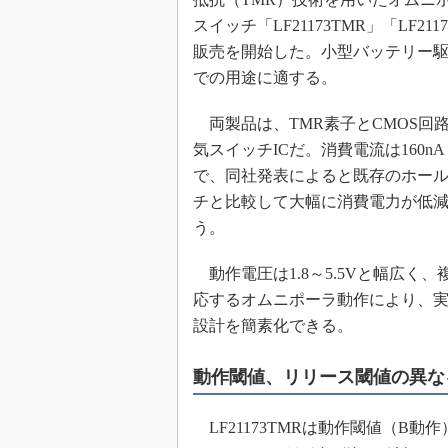
めざせ高効率！ モーター
スイッチ「LF21173TMR」「LF211
座
販売を開始した。小型バッテリー
Bluetooth mesh入門
での用途に適する。
「SPICEの仕組みとその
最新記事一覧
両製品は、TMR素子とCMOS回
計測器メーカーから見た5
気スイッチICだ。消費電流は160nA（
で、同社発表によると既存のホー
USB Type-Cの登場で評
う変わる？
チと比較して大幅に消費電力が低
IoT時代の無線規格を知る【
う。
編】
IoT時代の無線規格を知る【
動作電圧は1.8～5.5Vと幅広く
編】
応するオムニポーラ動作により、
設計を簡素化できる。
動作閾値、リリース閾値の異な
LF21173TMRは動作閾値（B