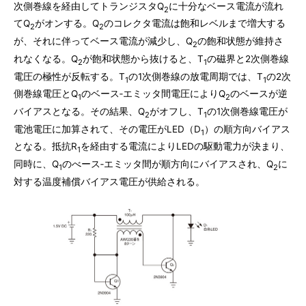
次側巻線を経由してトランジスタQ
に十分なベース電流が流れ
2
てQ
がオンする。Q
のコレクタ電流は飽和レベルまで増大する
2
2
が、それに伴ってベース電流が減少し、Q
の飽和状態が維持さ
2
れなくなる。Q
が飽和状態から抜けると、T
の磁界と2次側巻線
2
1
電圧の極性が反転する。T
の1次側巻線の放電周期では、T
の2次
1
1
側巻線電圧とQ
のベース‐エミッタ間電圧によりQ
のベースが逆
1
2
バイアスとなる。その結果、Q
がオフし、T
の1次側巻線電圧が
2
1
電池電圧に加算されて、その電圧がLED（D
）の順方向バイアス
1
となる。抵抗R
を経由する電流によりLEDの駆動電力が決まり、
1
同時に、Q
のべース‐エミッタ間が順方向にバイアスされ、Q
に
1
2
対する温度補償バイアス電圧が供給される。