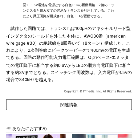
図1 1.5V電池を電源とする白色LEDの駆動回路 2個のトラ
ンジスタと組み立ての容易なトランスを利用している。これ
により昇圧回路が構成され、白色LEDを駆動できる。
試作した回路では、トランスT
は100μHのアキシャルリード型
1
インダクタのシールドを外した本体に、AWG30番（american
wire gage #30）の絶縁線を8回巻いて（8ターン）構成した。こ
れにより、2次側巻線にピークツーピークで400mVの電圧を生成
できる。回路の動作可能入力電圧範囲は、Q
のベース‐エミッタ
1
での電圧降下に相当する約0.6VからLEDの順方向電圧降下に相当
する約3Vまでとなる。スイッチング周波数は、入力電圧が1.5Vの
場合で340kHzを越える。
Copyright © ITmedia, Inc. All Rights Reserved.
関連情報
あなたにおすすめ