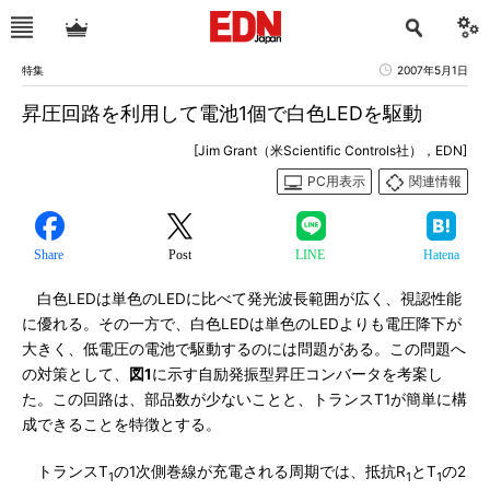
特集
2007年5月1日
昇圧回路を利用して電池1個で白色LEDを駆動
[Jim Grant（米Scientific Controls社），EDN]
PC用表示
関連情報
Share
Post
LINE
Hatena
白色LEDは単色のLEDに比べて発光波長範囲が広く、視認性能
に優れる。その一方で、白色LEDは単色のLEDよりも電圧降下が
大きく、低電圧の電池で駆動するのには問題がある。この問題へ
の対策として、
図1
に示す自励発振型昇圧コンバータを考案し
た。この回路は、部品数が少ないことと、トランスT1が簡単に構
成できることを特徴とする。
トランスT
の1次側巻線が充電される周期では、抵抗R
とT
の2
1
1
1