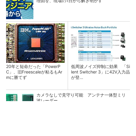
理由を、現場の1日から解き明かす
20年と短命だった「PowerP
低周波ノイズ抑制に効果 「Si
C」、旧Freescaleが粘るもAr
lent Switcher 3」に42V入力品
mに勝てず
が登...
カメラなしで見守り可能 アンテナ一体型ミリ
波レーダー
Bluetooth 6対応の超小型BLEモジュール、マル
チプロトコルも対応