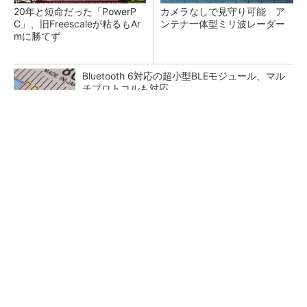
20年と短命だった「PowerP
カメラなしで見守り可能 ア
C」、旧Freescaleが粘るもAr
ンテナ一体型ミリ波レーダー
mに勝てず
Bluetooth 6対応の超小型BLEモジュール、マル
チプロトコルも対応
低周波ノイズ抑制に効果 「Silent Switcher
3」に42V入力品が登...
「半導体プロセスエンジニア」って何するの？