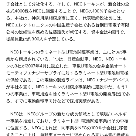
子会社として分社化する。そして、NECトーキンが、新会社の全
株式4000株をNECに譲渡することで、NECの100％子会社とな
る。本社は、神奈川県相模原市に置く。代表取締役社長には、
NECエレクトロニクスの中国生産子会社である首鋼日電電子有限
公司の総経理を務める佐藤護氏が就任する。資本金は4億円で、
従業員数は約300人を予定している。
NECトーキンのラミネート型Li電池関連事業は、主に2つの事
業から構成されている。1つは、日産自動車、NEC、NECトーキ
ンの3社が2007年4月に設立した、車載Li電池の合弁企業オート
モーティブエナジーサプライに対するラミネート型Li電池用電極
の供給である。この電極の製造ラインは、NECエナジーデバイス
が本社を置く、NECトーキンの相模原事業所に建設中だ。もう1
つの事業は、車載用途を除くラミネート型Li電池の開発/製造であ
る。すでに電動自転車向けなどで採用実績がある。
NECは、NECグループの新たな成長領域として環境/エネルギ
ー事業を推進しており、ラミネート型Li電池関連事業はその中核
に位置する。NECによれば、同事業をNECの100％子会社に移管
することにより、自動車メーカーに求められる高い品質の達成や