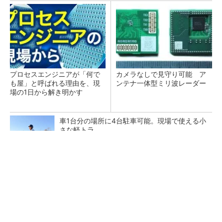
プロセスエンジニアが「何で
カメラなしで見守り可能 ア
も屋」と呼ばれる理由を、現
ンテナ一体型ミリ波レーダー
場の1日から解き明かす
車1台分の場所に4台駐車可能。現場で使える小
さな軽トラ
PR(BLAZE)
Infineon、宇宙向けに耐放射線GaNゲートドラ
イバー