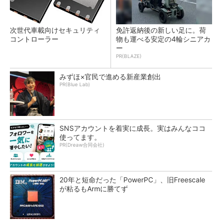
次世代車載向けセキュリティ
免許返納後の新しい足に。荷
コントローラー
物も運べる安定の4輪シニアカ
ー
PR(BLAZE)
みずほ×官民で進める新産業創出
PR(Blue Lab)
SNSアカウントを着実に成長。実はみんなココ
使ってます。
PR(Dreaw合同会社)
20年と短命だった「PowerPC」、旧Freescale
が粘るもArmに勝てず