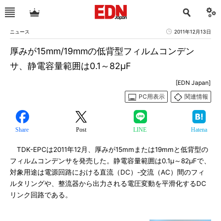
ニュース
2011年12月13日
厚みが15mm/19mmの低背型フィルムコンデン
サ、静電容量範囲は0.1～82μF
[EDN Japan]
PC用表示
関連情報
Share
Post
LINE
Hatena
TDK-EPCは2011年12月、厚みが15mmまたは19mmと低背型の
フィルムコンデンサを発売した。静電容量範囲は0.1μ～82μFで、
対象用途は電源回路における直流（DC）-交流（AC）間のフィ
ルタリングや、整流器から出力される電圧変動を平滑化するDC
リンク回路である。