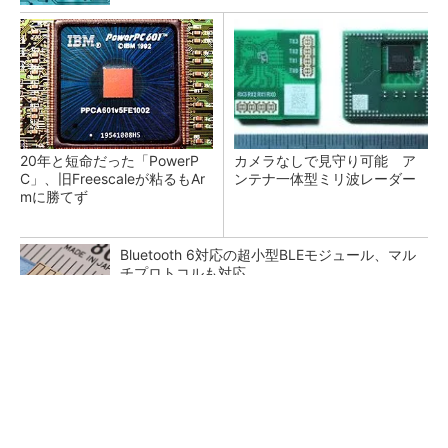
20年と短命だった「PowerP
カメラなしで見守り可能 ア
C」、旧Freescaleが粘るもAr
ンテナ一体型ミリ波レーダー
mに勝てず
Bluetooth 6対応の超小型BLEモジュール、マル
チプロトコルも対応
低周波ノイズ抑制に効果 「Silent Switcher
3」に42V入力品が登...