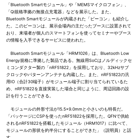
「Bluetooth Smartモジュール」や「MEMSマイクロフォン」、
「Qi規格準拠の無接点充電器」などを展示した。また、
Bluetooth Smartモジュールが内蔵された「ビーコン」も紹介し
た。このビーコンは、展示会場内の主だったブースに設置されて
おり、来場者が個人のスマートフォンを使ってセミナーやブース
の情報を入手できるサービスに使われた。
Bluetooth Smartモジュール「HRM1026」は、Bluetooth Low
Energy規格に準拠した製品である。無線用SoCはノルディックセ
ミコンダクター製の「nRF51822」を採用しており、32kHzサブ
クロックやパターンアンテナも内蔵した。また、nRF51822の汎
用IO（合計30端子）がモジュール端子に割り当てられているた
め、nRF51822を直接実装した場合と同じように、周辺回路の設
計を行うことができる。
モジュールの外形寸法が15.5×9.0mmと小さいのも特長だ。
「パッケージにCSPを使ったnRF51822を採用した。QFNで供給
されるnRF51822を搭載したモジュール（HRM1017）に比べて、
モジュールの形状を約半分にすることができた」（説明員）と話
す。