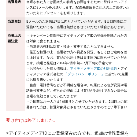
当選発表
当選された方には配送先の住所をお聞きするために登録メールアド
レスにEメールをお送りします。配送先住所をご記入の上ご返信いた
だいた方にプレゼントをお送りします。
当選無効
Eメールのご返信は7日以内とさせていただきます。8日目以降にご
返信いただいても、当選は無効とさせていただく場合があります。
応募上の
・キャンペーン期間中にアイティメディアIDの登録を削除された方
諸注意
は対象に含まれません
・当選者の権利は譲渡・換金・変更することはできません
・厳正な抽選の上、当選者の方へ賞品を発送、もしくはご連絡を差
し上げます。なお、賞品のお届け先は日本国内に限らせていただき
ます。抽選と発送は2014年7月中旬～7月下旬の予定です
・お預かりした個人情報は、
アイティメディアIDの利用規約
とアイ
ティメディア株式会社の
「プライバシーポリシー」
に基づいて厳重
にお取り扱いいたします
・住所・電話番号などが不明確な場合や、転居による住所変更や電
話番号変更など、何らかの理由により賞品がお届けできない場合は
当選を無効とさせていただきます
・ご応募はお一人さま1回限りとさせていただきます。2回以上ご応
募された方は、抽選対象外とさせていただきますのでご了承下さい
受け付けは終了しました。
※アイティメディアIDにご登録済みの方でも、追加の情報登録を