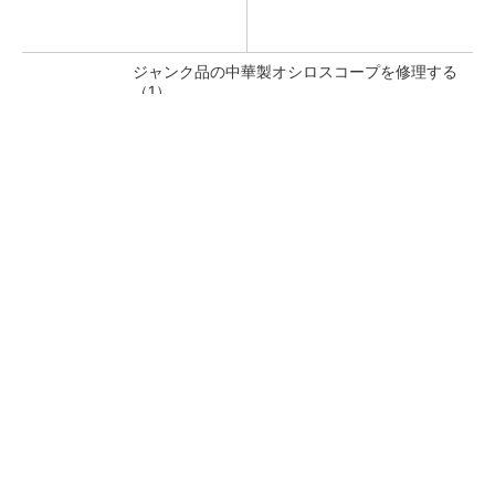
ジャンク品の中華製オシロスコープを修理する
（1）
低周波ノイズ抑制に効果 「Silent Switcher
3」に42V入力品が登...
「半導体プロセスエンジニア」って何するの？