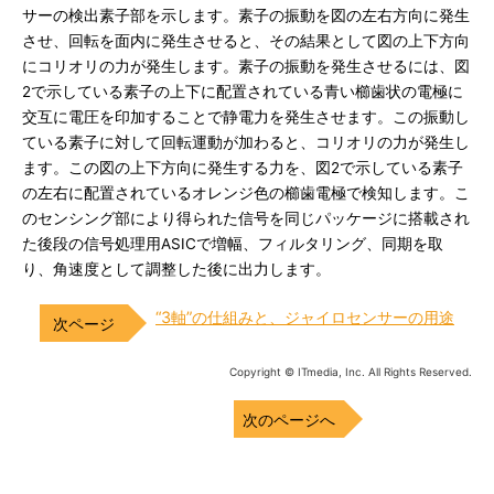
サーの検出素子部を示します。素子の振動を図の左右方向に発生
させ、回転を面内に発生させると、その結果として図の上下方向
にコリオリの力が発生します。素子の振動を発生させるには、図
2で示している素子の上下に配置されている青い櫛歯状の電極に
交互に電圧を印加することで静電力を発生させます。この振動し
ている素子に対して回転運動が加わると、コリオリの力が発生し
ます。この図の上下方向に発生する力を、図2で示している素子
の左右に配置されているオレンジ色の櫛歯電極で検知します。こ
のセンシング部により得られた信号を同じパッケージに搭載され
た後段の信号処理用ASICで増幅、フィルタリング、同期を取
り、角速度として調整した後に出力します。
“3軸”の仕組みと、ジャイロセンサーの用途
Copyright © ITmedia, Inc. All Rights Reserved.
次のページへ