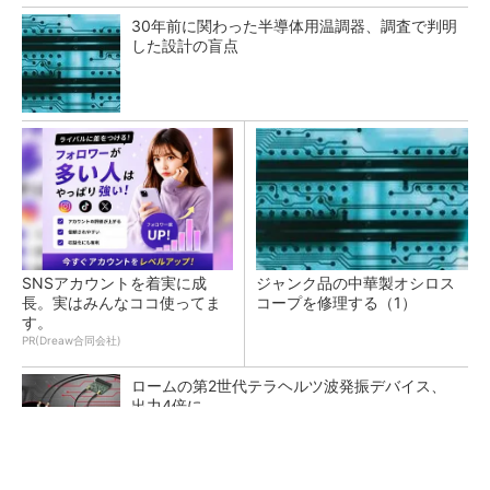
30年前に関わった半導体用温調器、調査で判明
した設計の盲点
SNSアカウントを着実に成
ジャンク品の中華製オシロス
長。実はみんなココ使ってま
コープを修理する（1）
す。
PR(Dreaw合同会社)
ロームの第2世代テラヘルツ波発振デバイス、
出力4倍に