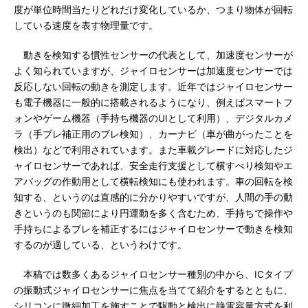
度が単位時間当たりどれだけ変化しているか、つまり物体が回転
している速度を表す物理量です。
動きを検知する慣性センサーの代表として、加速度センサーが
よく知られていますが、ジャイロセンサーは加速度センサーでは
反応しない回転の動きを測定します。近年ではジャイロセンサー
も電子機器に一般的に搭載されるようになり、例えばスマートフ
ォンやゲーム機器（手持ち機器のUIとして利用）、デジタルカメ
ラ（手ブレ補正用のブレ検知）、カーナビ（車が曲がったことを
検出）などで利用されています。また車載グレードに対応したジ
ャイロセンサーであれば、安全走行支援として横すべり検知やエ
アバッグの作動用として横転検知にも使われます。車の回転を検
知する、というのは直感的に分かりやすいですが、人間の手の動
きというのも関節により円運動を多く含むため、手持ちで操作や
手持ちによるブレを補正するにはジャイロセンサーで動きを検知
するのが適している、というわけです。
本稿では数多くあるジャイロセンサー種別の中から、ICタイプ
の振動式ジャイロセンサーに焦点を当てて紹介をするとともに、
シリコンに微細加工を施すことで駆動と検出に静電容量方式を利