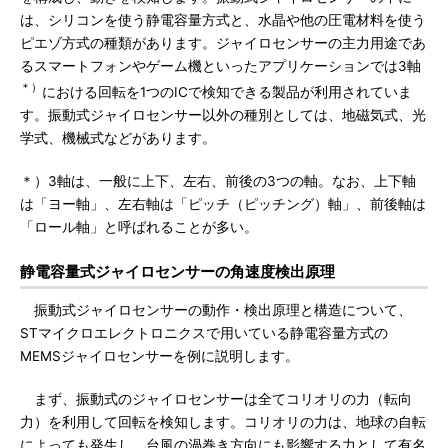
は、シリコンを使う静電容量方式と、水晶や他の圧電材料を使う
ピエゾ方式の種類があります。ジャイロセンサーの主力用途であ
るスマートフォンやゲーム機といったアプリケーションでは3軸
＊）
における回転を1つのICで検知できる製品が利用されていま
す。振動式ジャイロセンサー以外の種別としては、地磁気式、光
学式、機械式などがあります。
＊）3軸は、一般に上下、左右、前後の3つの軸。なお、上下軸
は「ヨー軸」、左右軸は「ピッチ（ピッチング）軸」、前後軸は
「ロール軸」と呼ばれることが多い。
静電容量式ジャイロセンサーの角速度検出原理
振動式ジャイロセンサーの動作・検出原理と構造について、
STマイクロエレクトロニクスで用いている静電容量方式の
MEMSジャイロセンサーを例に説明します。
まず、振動式のジャイロセンサーは全てコリオリの力（転向
力）を利用して回転を検知します。コリオリの力は、地球の自転
によっても発生し、台風の渦巻き方向にも影響する力として有名