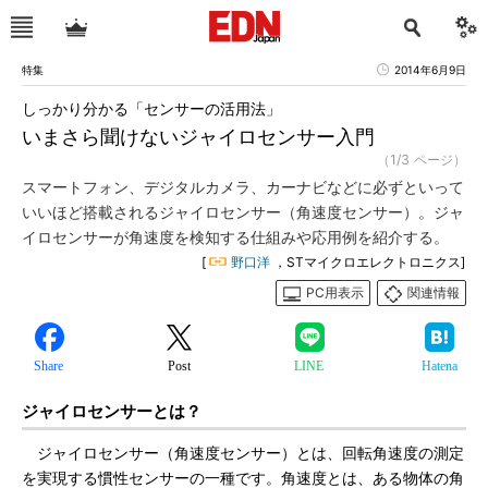
特集
2014年6月9日
しっかり分かる「センサーの活用法」
いまさら聞けないジャイロセンサー入門
（1/3 ページ）
スマートフォン、デジタルカメラ、カーナビなどに必ずといって
いいほど搭載されるジャイロセンサー（角速度センサー）。ジャ
イロセンサーが角速度を検知する仕組みや応用例を紹介する。
[
野口洋
，STマイクロエレクトロニクス]
PC用表示
関連情報
Share
Post
LINE
Hatena
ジャイロセンサーとは？
ジャイロセンサー（角速度センサー）とは、回転角速度の測定
を実現する慣性センサーの一種です。角速度とは、ある物体の角