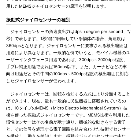
用したMEMSジャイロセンサーの原理を説明します。
振動式ジャイロセンサーの種別
ジャイロセンサーの角速度出力はdps（degree per second、°/
秒）で表します。1秒間に1回転している物体の場合、角速度は
360dpsとなります。ジャイロセンサーに要求される検出範囲は
用途により異なります。一般的な例でいうと、モバイル機器のユ
ーザーインタフェース用途であれば、300dps～2000dps程度、
手ブレ補正用途であれば150dps以下、また、カーナビなどの車
向け用途だとその中間の100dps～500dps程度の検出範囲に対応
したジャイロセンサーが使われます。
ジャイロセンサーは、回転を検知する方式により分類すること
ができます。現在、最も一般的に民生機器に搭載されているの
は、ICタイプのMEMS（Micro Electro Mechanical System）技
術を使った振動式ジャイロセンサーです。MEMS技術を利用した
慣性センサーはその名前が示す通り、機械的な動きをする素子
と、その信号を処理する電子回路を組み合わせた技術でセンサー
を構成し、動きを検知します。振動式ジャイロセンサーの中に