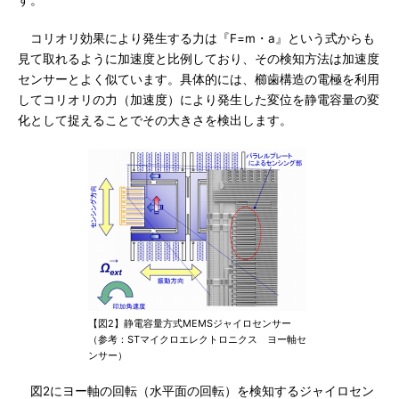
コリオリ効果により発生する力は『F=m・a』という式からも
見て取れるように加速度と比例しており、その検知方法は加速度
センサーとよく似ています。具体的には、櫛歯構造の電極を利用
してコリオリの力（加速度）により発生した変位を静電容量の変
化として捉えることでその大きさを検出します。
【図2】静電容量方式MEMSジャイロセンサー
（参考：STマイクロエレクトロニクス ヨー軸セ
ンサー）
図2にヨー軸の回転（水平面の回転）を検知するジャイロセン