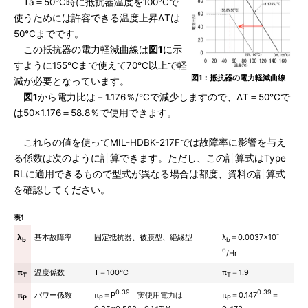
Ta＝50℃時に抵抗器温度を100℃で
使うためには許容できる温度上昇ΔTは
50℃までです。
この抵抗器の電力軽減曲線は
図1
に示
すように155℃まで使えて70℃以上で軽
図1：抵抗器の電力軽減曲線
減が必要となっています。
図1
から電力比は－1.176％/℃で減少しますので、ΔT＝50℃で
は50×1.176＝58.8％で使用できます。
これらの値を使ってMIL-HDBK-217Fでは故障率に影響を与え
る係数は次のように計算できます。ただし、この計算式はType
RLに適用できるもので型式が異なる場合は都度、資料の計算式
を確認してください。
表1
-
λ
＝0.0037×10
λ
基本故障率
固定抵抗器、被膜型、絶縁型
b
b
6
/Hr
π
温度係数
T＝100℃
π
＝1.9
T
T
0.39
0.39
π
＝P
実使用電力は
π
＝0.147
＝
π
パワー係数
P
P
P