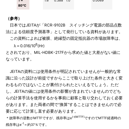
T＝
1.6
0.388
1.0
0.0069
80℃
（参考）
日本ではJEITAが「RCR-9102B スイッチング電源の部品点数
法による信頼度予測基準」として発行している資料があります。
この資料によれば被膜、絶縁型の固定抵抗器の市場故障率は、
6
λ＝0.016/10
(Hr)
とされており、MIL-HDBKｰ217Fから求めた値と大差がない値に
なっています。
JEITAの資料には使用条件が明記されていませんが一般的な常
識に沿った設計が前提ですからここで取り上げた条件と大きく変
わるものではないことが裏付けられたといえるでしょう。ただ
し、JEITAの値には使用条件の影響が含まれていませんのでどち
らの計算手法を使用するかを事前に顧客と取り交わしておく必要
があります。また両者の間で“換算”することはできませんので必
要に応じて計算し直す必要があります。
(-t/MTTF)
＊故障率の逆数がMTTFですが、残存率はe
ですのでMTTF経過時の
-1
残存率はe
＝約37％です。