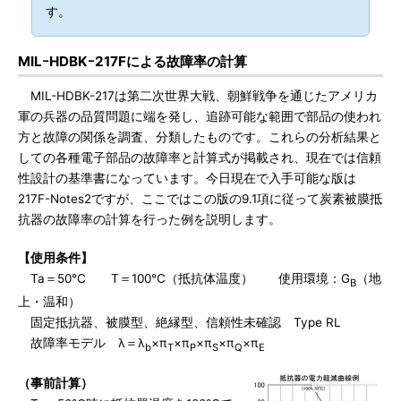
す。
MILｰHDBKｰ217Fによる故障率の計算
MIL-HDBK-217は第二次世界大戦、朝鮮戦争を通じたアメリカ
軍の兵器の品質問題に端を発し、追跡可能な範囲で部品の使われ
方と故障の関係を調査、分類したものです。これらの分析結果と
しての各種電子部品の故障率と計算式が掲載され、現在では信頼
性設計の基準書になっています。今日現在で入手可能な版は
217F-Notes2ですが、ここではこの版の9.1項に従って炭素被膜抵
抗器の故障率の計算を行った例を説明します。
【使用条件】
Ta＝50℃ T＝100℃（抵抗体温度） 使用環境：G
（地
B
上・温和）
固定抵抗器、被膜型、絶縁型、信頼性未確認 Type RL
故障率モデル λ＝λ
×π
×π
×π
×π
×π
b
T
P
S
Q
E
（事前計算）