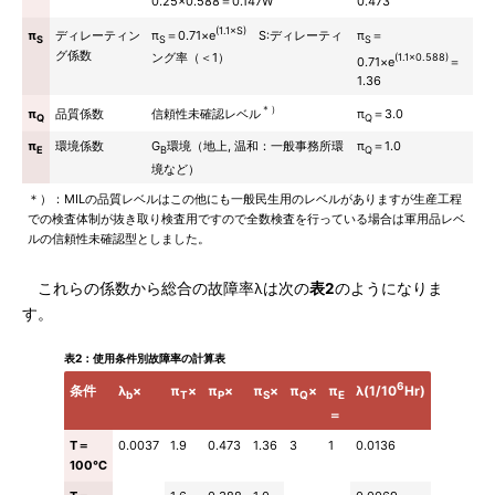
0.25×0.588＝0.147W
0.473
(1.1×S)
π
＝0.71×e
S:ディレーティ
π
ディレーティン
π
＝
S
S
S
グ係数
ング率（＜1）
(1.1×0.588)
0.71×e
＝
1.36
＊）
信頼性未確認レベル
π
品質係数
π
＝3.0
Q
Q
π
環境係数
G
環境（地上, 温和：一般事務所環
π
＝1.0
E
B
Q
境など）
＊）：MILの品質レベルはこの他にも一般民生用のレベルがありますが生産工程
での検査体制が抜き取り検査用ですので全数検査を行っている場合は軍用品レベ
ルの信頼性未確認型としました。
これらの係数から総合の故障率λは次の
表2
のようになりま
す。
表2：使用条件別故障率の計算表
6
λ(1/10
Hr)
条件
λ
×
π
×
π
×
π
×
π
×
π
b
T
P
S
Q
E
＝
T＝
0.0037
1.9
0.473
1.36
3
1
0.0136
100℃