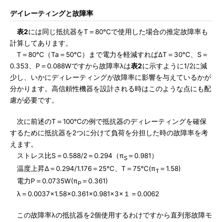
デイレーティングと故障率
表2
には同じ抵抗器をT＝80℃で使用した場合の推定故障率も
計算してあります。
T＝80℃（Ta＝50℃）まで電力を軽減すればΔT＝30℃、S＝
0.353、P＝0.088Wですから故障率λは
表2
に示すように1/2に減
少し、いかにディレーティングが故障率に影響を与えているかが
分かります。高信頼性機器を設計される時はこのような点にも配
慮が必要です。
次に前述のT＝100℃の例で抵抗器のディレーティングを確保
するために抵抗器を2つに分けて負荷を分担した時の故障率を考
えます。
ストレス比S＝0.588/2＝0.294（π
＝0.981）
S
温度上昇Δ＝0.294/1.176＝25℃、T＝75℃(π
＝1.58)
T
電力P＝0.0735W(π
＝0.361)
P
λ＝0.0037×1.58×0.361×0.981×3×１＝0.0062
この故障率λの抵抗器を2個使用するわけですから直列形故障モ