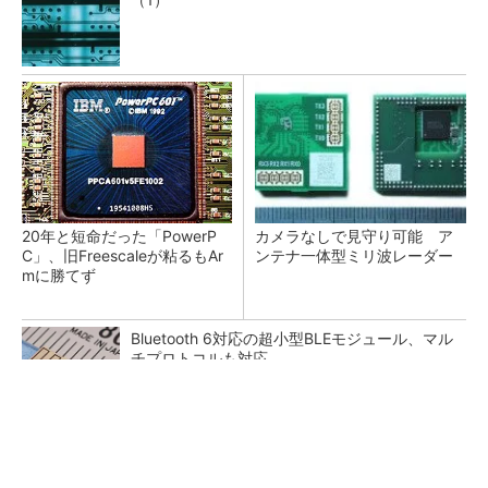
20年と短命だった「PowerP
カメラなしで見守り可能 ア
C」、旧Freescaleが粘るもAr
ンテナ一体型ミリ波レーダー
mに勝てず
Bluetooth 6対応の超小型BLEモジュール、マル
チプロトコルも対応
低周波ノイズ抑制に効果 「Silent Switcher
3」に42V入力品が登...