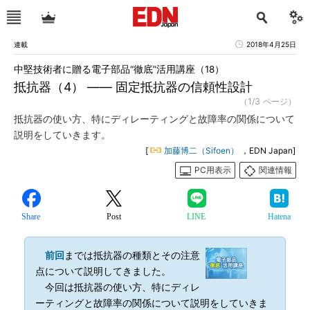
連載
2018年4月25日
中堅技術者に贈る電子部品“徹底”活用講座（18）
抵抗器（4） ―― 固定抵抗器の信頼性設計
（1/3 ページ）
抵抗器の使い方、特にディレーティングと故障率の関係について
説明をしていきます。
[
加藤博二（Sifoen）
，EDN Japan]
PC用表示
関連情報
Share
Post
LINE
Hatena
前回
までは抵抗器の種類とその注意
点について説明してきました。
今回は抵抗器の使い方、特にディレ
ーティングと故障率の関係について説明をしていきま