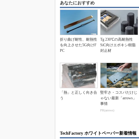
あなたにおすすめ
折り曲げ耐性、耐熱性
Tg 230℃の高耐熱性
を向上させた5G向けF
SiC向けエポキシ樹脂
PC
封止材
「熱」と正しく向き合
堅牢さ・コスパだけじ
う
ゃない最新「arrows」
事情
PR(arrows)
TechFactory ホワイトペーパー新着情報