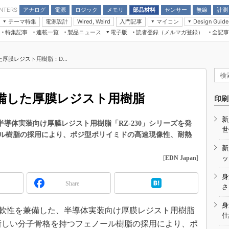
アナログ
電源
ロジック
メモリ
部品材料
センサー
無線
計測
ENTERS
テーマ特集
電源設計
入門記事
マイコン
Wired, Weird
Design Guide
アナログ機能回路
受動部品
特集記事
連載一覧
製品ニュース
電子版
読者登録（メルマガ登録）
全記事
計測機器
Microchip情報
モーター入門
マイコン講座
CEATEC
パワー関連と電源
機構部品
場から
EDN Japan×EE Times Japan統合電
EdgeTech＋
タイミングデバイス
オンデマンドセミナー
Q&Aで学ぶマイコン講座
子版
ディスプレイとドラ
厚膜レジスト用樹脂：D...
録
TECHNO-FRONTIER
マイコン入門!! 必携用語集
電子ブックレット
計測とテスト
“徹底”活
組込み/エッジコンピューティング展
信号源とパルス信号
備した厚膜レジスト用樹脂
人とくるま展
印刷
/DCコン
Wired, Weird
AUTOMOTIVE WORLD
新
講座
半導体実装向け厚膜レジスト用樹脂「RZ-230」シリーズを発
世
ル樹脂の採用により、ポジ型ポリイミドの高速現像性、耐熱
新
[
EDN Japan
]
ッ
身
Share
座
さ
基礎知識
身
と柔軟性を兼備した、半導体実装向け厚膜レジスト用樹脂
仕
DCとノイ
。新しい分子骨格を持つフェノール樹脂の採用により、ポ