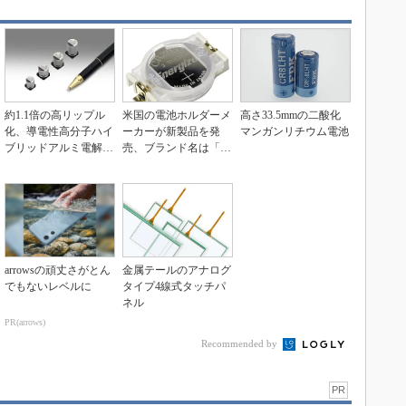
約1.1倍の高リップル
米国の電池ホルダーメ
高さ33.5mmの二酸化
化、導電性高分子ハイ
ーカーが新製品を発
マンガンリチウム電池
ブリッドアルミ電解コ
売、ブランド名は「S
ンデンサー
nap Dragon」
arrowsの頑丈さがとん
金属テールのアナログ
でもないレベルに
タイプ4線式タッチパ
ネル
PR(arrows)
Recommended by
PR