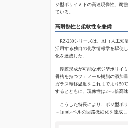
ジ型ポリイミドの高速現像性、耐
めざせ高効率！ モーター
座
ている。
Bluetooth mesh入門
高耐熱性と柔軟性を兼備
「SPICEの仕組みとその
最新記事一覧
RZ-230シリーズは、AI（人工
計測器メーカーから見た5
活用する独自の化学情報学を駆使
USB Type-Cの登場で評
う変わる？
化を達成した。
IoT時代の無線規格を知る【
編】
厚膜形成が可能なポジ型ポリイミ
骨格を持つフェノール樹脂の添加量
IoT時代の無線規格を知る【
編】
ガラス転移温度をこれまでより50℃
するとともに、現像性は2～3倍高
こうした特長により、ポジ型ポリイ
～1μmレベルの回路微細化を達成し