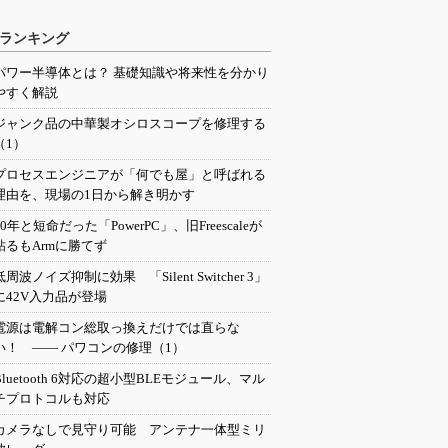
ランキング
パワー半導体とは？ 基礎知識や将来性を分かり
やすく解説
ジャンク品の中華製オシロスコープを修理する
（1）
プロセスエンジニアが「何でも屋」と呼ばれる
理由を、現場の1日から解き明かす
20年と短命だった「PowerPC」、旧Freescaleが
粘るもArmに勝てず
低周波ノイズ抑制に効果 「Silent Switcher 3」
に42V入力品が登場
電源は電解コン総取っ換えだけでは直らな
い！ ―― パワコンの修理（1）
Bluetooth 6対応の超小型BLEモジュール、マル
チプロトコルも対応
カメラなしで見守り可能 アンテナ一体型ミリ