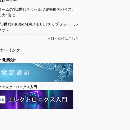
波レーダー
ロームの第2世代テラヘルツ波発振デバイス、
出力4倍に
第3世代MRDIMM用メモリI/Fチップセット、ル
ネサス
»
11～30位はこちら
ナーリンク
：電源設計
：エレクトロニクス入門