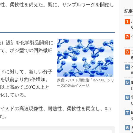
熱性、柔軟性を備えた。既に、サンプルワークを開始し
駆動入門講
記事
活用設計」
知能）設計を化学製品開発に
G
して、ポジ型での回路微細
価試験はど
Thread
ドに対して、新しい分子
を以前より約5倍増加。
Z-Wave
厚膜レジスト用樹脂「RZ-230」シリ
ーズの製品イメージ
以上高めて150℃以上と
速化している。
ミドの高速現像性、耐熱性、柔軟性を両立し、0.5
た。