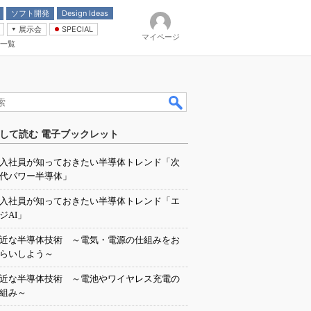
ソフト開発
Design Ideas
展示会
SPECIAL
マイページ
一覧
「電源技術」
イバ
して読む 電子ブックレット
入社員が知っておきたい半導体トレンド「次
代パワー半導体」
入社員が知っておきたい半導体トレンド「エ
ジAI」
近な半導体技術 ～電気・電源の仕組みをお
らいしよう～
近な半導体技術 ～電池やワイヤレス充電の
組み～