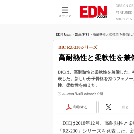
DESIGN C
FEATURED
モーター
LSI
メディア
ARCHIVES
電源設計
マイコン
プロセスエンジニアの現
カーボンニュートラルへの挑戦
FPGA
EDN Japan
>
部品/材料
>
高耐熱性と柔軟性を兼備した
マイクロプロセッサ懐古
IoT×製造業
中堅技術者に贈る電子部品
DIC RZ-230シリーズ
つながるクルマ
用講座
高耐熱性と柔軟性を兼
エレクトロニクス入門
たった2つの式で始めるDC
バーターの設計
5G（EE Times Japan）
DC-DCコンバーター活用
DICは、高耐熱性と柔軟性を兼備した、
医療エレ（EE Times Japan）
表した。新しい分子骨格を持つフェノー
Wired, Weird
製品解剖（EE Times Japan）
性、柔軟性を備えた。
マイコン講座
2019年01月21日 09時00分 公開
Q&Aで学ぶマイコン講座
印刷する
見る
高速シリアル伝送技術講
記録計／データロガーの
DICは2018年12月、高耐熱性
アナログ設計のきほん／A
「RZ-230」シリーズを発表した
ズ編