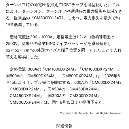
ターンオフ時の過電圧を抑えてIGBTチップを薄型化した。これ
により、ターンオン、ターンオフや導通時の電力損失を低減でき
る。従来品の「CM800DX-24T1」に比べ、電力損失を最大で約
19％低減している。
定格電流は300～1000A、定格電圧は1.2kV、絶縁耐電圧は
2500V。従来品の産業用NXタイプパッケージを継続採用し、
62×152×17mmの外形サイズと端子位置を同一としたことで入れ
替えを容易にした。
定格電流1000Aの「CM1000DX24M」「CM1000DXP24M」、
同800Aの「CM800DX24M」「CM800DXP24M」は、2026年6
月15日よりサンプル提供を開始する。600Aの「CM600DX24M」
「CM600DXP24M」、同450Aの「CM450DX24M」
「CM450DXP24M」、同300Aの「CM300DX24M」
「CM300DXP24M」は、同年9月15日より提供予定だ。
Copyright © ITmedia, Inc. All Rights Reserved.
関連情報