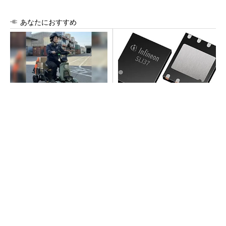
あなたにおすすめ
免許返納後の新しい足に。荷
次世代車載向けセキュリティ
物も運べる安定の4輪シニアカ
コントローラー
ー
PR(BLAZE)
arrowsの頑丈さがとんでもないレベルに
PR(arrows)
安定の自立4輪EV。免許返納後の移動や小さな
軽トラ代わりに
PR(BLAZE)