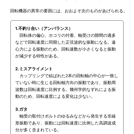
回転機器の異常の要因には、おおよそ次のものがあげられる。
1.不釣り合い（アンバランス）
回転体の偏心、ホコリの付着、軸受けの隙間の過多
などで回転速度に同期した正弦波的な振動になる。遠
心力による振動のため、回転速数が小さくなると振動
が減少する特性がある。
2.ミスアライメント
カップリングで結ばれた2本の回転軸の中心が一致し
ていない時に生じる回転軸方向の振動であり、振動周
波数は回転速度に比例する。幾何学的なずれによる振
動のため、回転速度による変化は少ない。
3.ガタ
軸受の取付けボルトのゆるみなどから発生する非線
形振動であり、振動には回転速度に比例した高調波成
分が多く含まれている。