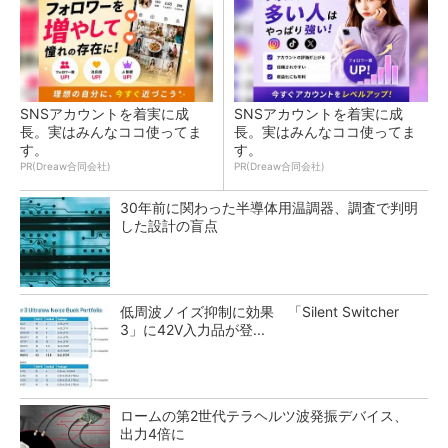
SNSアカウントを着実に成
SNSアカウントを着実に成
長。実はみんなココ使ってま
長。実はみんなココ使ってま
す。
す。
PR(Dreaw合同会社)
PR(Dreaw合同会社)
30年前に関わった半導体用温調器、調査で判明
した設計の盲点
低周波ノイズ抑制に効果 「Silent Switcher
3」に42V入力品が登...
ロームの第2世代テラヘルツ波発振デバイス、
出力4倍に