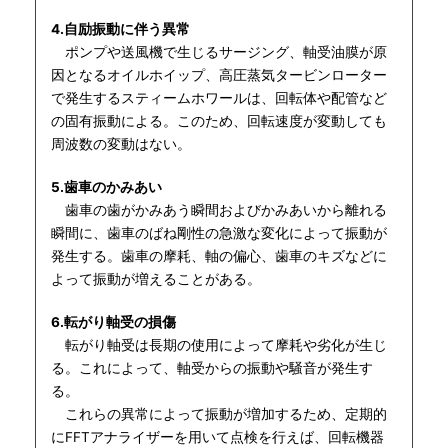
4.自励振動に伴う異常
ポンプや送風機で生じるサージング、軸受油膜が原
因となるオイルホイップ、高圧蒸気タービンローター
で発生するスティームホワールは、回転体や配管など
の固有振動による。このため、回転速度が変動しても
周波数の変動はない。
5.歯車のかみあい
歯車の歯がかみあう瞬間およびかみあいから離れる
瞬間に、歯車のばね剛性の急激な変化によって振動が
発生する。歯車の摩耗、軸の偏心、歯車のキズなどに
よって振動が増えることがある。
6.転がり軸受の損傷
転がり軸受は長期の使用によって摩耗や劣化が生じ
る。これによって、軸受からの振動や騒音が発生す
る。
これらの異常によって振動が増加するため、定期的
にFFTアナライザーを用いて点検を行えば、回転機器