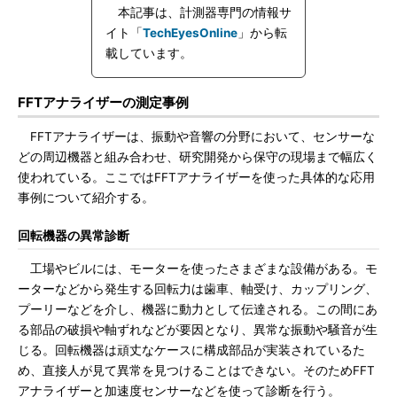
本記事は、計測器専門の情報サ
イト「
TechEyesOnline
」から転
載しています。
FFTアナライザーの測定事例
FFTアナライザーは、振動や音響の分野において、センサーな
どの周辺機器と組み合わせ、研究開発から保守の現場まで幅広く
使われている。ここではFFTアナライザーを使った具体的な応用
事例について紹介する。
回転機器の異常診断
工場やビルには、モーターを使ったさまざまな設備がある。モ
ーターなどから発生する回転力は歯車、軸受け、カップリング、
プーリーなどを介し、機器に動力として伝達される。この間にあ
る部品の破損や軸ずれなどが要因となり、異常な振動や騒音が生
じる。回転機器は頑丈なケースに構成部品が実装されているた
め、直接人が見て異常を見つけることはできない。そのためFFT
アナライザーと加速度センサーなどを使って診断を行う。