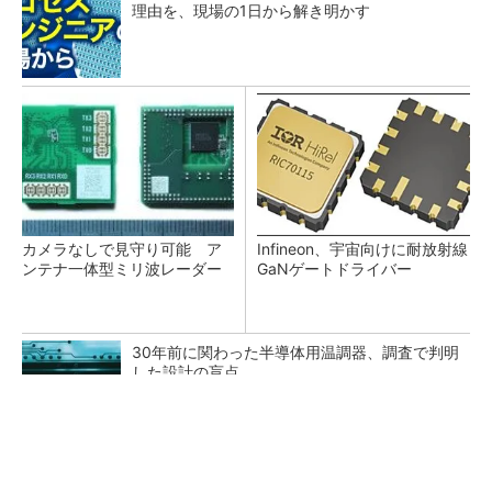
理由を、現場の1日から解き明かす
カメラなしで見守り可能 ア
Infineon、宇宙向けに耐放射線
ンテナ一体型ミリ波レーダー
GaNゲートドライバー
30年前に関わった半導体用温調器、調査で判明
した設計の盲点
「半導体プロセスエンジニア」って何するの？