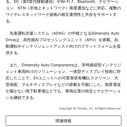
る。5G（第5世代移動通信）やWi-Fi 7、Bluetooth、ナビゲーシ
ョン、NTN（非地上ネットワーク）衛星通信などに対応。複数の
ワイヤレスネットワーク規格の相互運用性と共存をサポートす
る。
先進運転支援システム（ADAS）の中核となるDimensity Auto
Driveは、高性能AIプロセッシングユニット（APU）を搭載。自
動運転やインテリジェントアシスト向けのプラットフォームを提
供する。
また、Dimensity Auto Componentsは、常時接続型インテリジ
ェント車両向けのソリューション。一体型ディスプレイ技術に対
応したことで、EVユニットへの可変形状有機ELスクリーン、大
型画面、マルチディスプレイなどの搭載を可能にした。衛星電波
が届かない地下駐車場などでも、車両位置の特定とナビゲーショ
ンを継続できる。
Copyright © ITmedia, Inc. All Rights Reserved.
関連情報