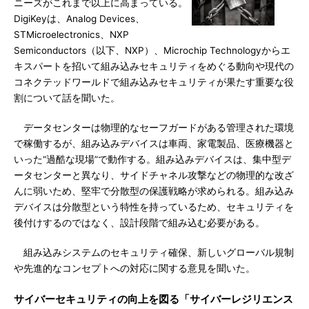
ニーズがこれまで以上に高まっている。
DigiKeyは、Analog Devices、
STMicroelectronics、NXP
Semiconductors（以下、NXP）、Microchip Technologyからエ
キスパートを招いて組み込みセキュリティをめぐる動向や現代の
コネクテッドワールドで組み込みセキュリティが果たす重要な役
割について話を聞いた。
データセンターは物理的なセーフガードがある管理された環境
で稼働するが、組み込みデバイスは車両、家電製品、医療機器と
いった“過酷な現場”で動作する。組み込みデバイスは、集中型デ
ータセンターと異なり、サイドチャネル攻撃などの物理的な改ざ
んに弱いため、堅牢で分散型の保護戦略が求められる。組み込み
デバイスは分散型という特性を持っているため、セキュリティを
後付けするのではなく、設計段階で組み込む必要がある。
組み込みシステムのセキュリティ確保、新しいグローバル規制
や先進的なコンセプトへの対応に関する意見を聞いた。
サイバーセキュリティの向上を図る「サイバーレジリエンス