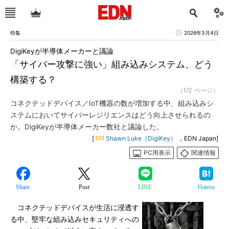
特集
2026年3月4日
DigiKeyが半導体メーカーと議論
「サイバー攻撃に強い」組み込みシステム、どう
構築する？
（1/2 ページ）
コネクテッドデバイス／IoT機器の数が増加する中、組み込みシ
ステムにおいてサイバーレジリエンスはどう向上させられるの
か。DigiKeyが半導体メーカー数社と議論した。
[
Shawn Luke（DigiKey）
，EDN Japan]
PC用表示
関連情報
Share
Post
LINE
Hatena
コネクテッドデバイスが生活に浸透す
る中、堅牢な組み込みセキュリティへの