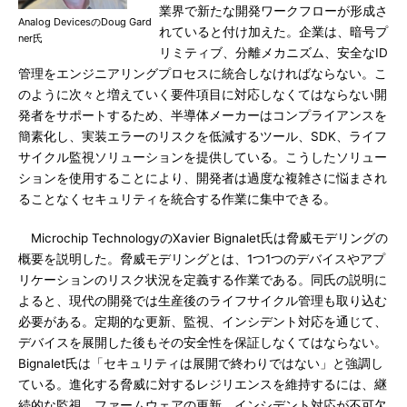
業界で新たな開発ワークフローが形成さ
Analog DevicesのDoug Gard
れていると付け加えた。企業は、暗号プ
ner氏
リミティブ、分離メカニズム、安全なID
管理をエンジニアリングプロセスに統合しなければならない。こ
のように次々と増えていく要件項目に対応しなくてはならない開
発者をサポートするため、半導体メーカーはコンプライアンスを
簡素化し、実装エラーのリスクを低減するツール、SDK、ライフ
サイクル監視ソリューションを提供している。こうしたソリュー
ションを使用することにより、開発者は過度な複雑さに悩まされ
ることなくセキュリティを統合する作業に集中できる。
Microchip TechnologyのXavier Bignalet氏は脅威モデリングの
概要を説明した。脅威モデリングとは、1つ1つのデバイスやアプ
リケーションのリスク状況を定義する作業である。同氏の説明に
よると、現代の開発では生産後のライフサイクル管理も取り込む
必要がある。定期的な更新、監視、インシデント対応を通じて、
デバイスを展開した後もその安全性を保証しなくてはならない。
Bignalet氏は「セキュリティは展開で終わりではない」と強調し
ている。進化する脅威に対するレジリエンスを維持するには、継
続的な監視、ファームウェアの更新、インシデント対応が不可欠