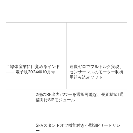
半導体産業に目覚めるインド
速度ゼロでフルトルク実現、
―― 電子版2024年10月号
センサーレスのモーター制御
用組み込みソフト
2種のRF出力パワーを選択可能な、長距離IoT通
信向けSiPモジュール
5kVスタンドオフ機能付き小型SIPリードリレ
ー