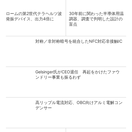
ロームの第2世代テラヘルツ波
30年前に関わった半導体用温
発振デバイス、出力4倍に
調器、調査で判明した設計の
盲点
対称／非対称暗号を統合したNFC対応非接触IC
Gelsinger氏がCEO退任 再起をかけたファウ
ンドリー事業も振るわず
高リップル電流対応、OBC向けアルミ電解コン
デンサー