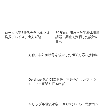
ロームの第2世代テラヘルツ波
30年前に関わった半導体用温
発振デバイス、出力4倍に
調器、調査で判明した設計の
盲点
対称／非対称暗号を統合したNFC対応非接触IC
Gelsinger氏がCEO退任 再起をかけたファウ
ンドリー事業も振るわず
高リップル電流対応、OBC向けアルミ電解コン