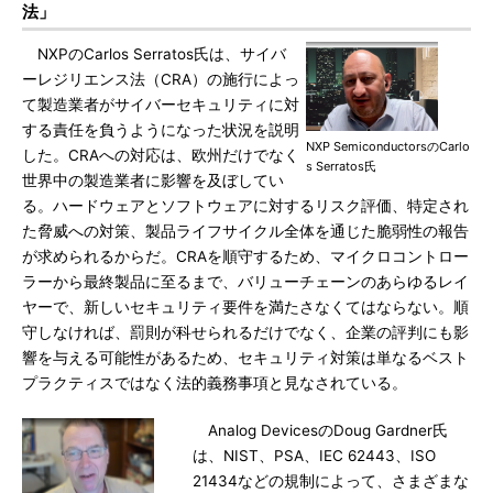
法」
NXPのCarlos Serratos氏は、サイバ
ーレジリエンス法（CRA）の施行によっ
て製造業者がサイバーセキュリティに対
する責任を負うようになった状況を説明
NXP SemiconductorsのCarlo
した。CRAへの対応は、欧州だけでなく
s Serratos氏
世界中の製造業者に影響を及ぼしてい
る。ハードウェアとソフトウェアに対するリスク評価、特定され
た脅威への対策、製品ライフサイクル全体を通じた脆弱性の報告
が求められるからだ。CRAを順守するため、マイクロコントロー
ラーから最終製品に至るまで、バリューチェーンのあらゆるレイ
ヤーで、新しいセキュリティ要件を満たさなくてはならない。順
守しなければ、罰則が科せられるだけでなく、企業の評判にも影
響を与える可能性があるため、セキュリティ対策は単なるベスト
プラクティスではなく法的義務事項と見なされている。
Analog DevicesのDoug Gardner氏
は、NIST、PSA、IEC 62443、ISO
21434などの規制によって、さまざまな