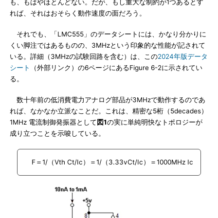
も、もはやほとんどない。だが、もし重大な制約が1つあるとす
れば、それはおそらく動作速度の面だろう。
それでも、「LMC555」のデータシートには、かなり分かりに
くい脚注ではあるものの、3MHzという印象的な性能が記されて
いる。詳細（3MHzの試験回路を含む）は、この
2024年版データ
シート
（外部リンク）の6ページにあるFigure 6-2に示されてい
る。
数十年前の低消費電力アナログ部品が3MHzで動作するのであ
れば、なかなか立派なことだ。これは、精密な5桁（5decades）
1MHz 電流制御発振器として
図1
の実に単純明快なトポロジーが
成り立つことを示唆している。
F＝1/（Vth Ct/Ic）＝1/（3.33vCt/Ic）＝1000MHz Ic