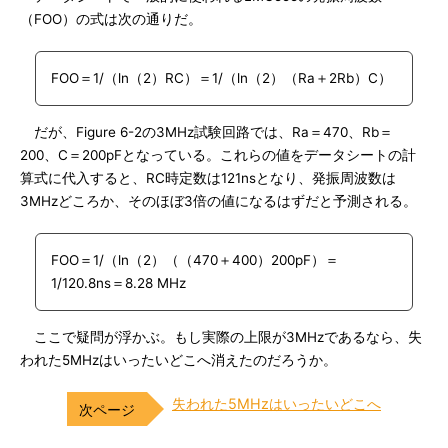
（FOO）の式は次の通りだ。
FOO＝1/（ln（2）RC）＝1/（ln（2）（Ra＋2Rb）C）
だが、Figure 6-2の3MHz試験回路では、Ra＝470、Rb＝
200、C＝200pFとなっている。これらの値をデータシートの計
算式に代入すると、RC時定数は121nsとなり、発振周波数は
3MHzどころか、そのほぼ3倍の値になるはずだと予測される。
FOO＝1/（ln（2）（（470＋400）200pF）＝
1/120.8ns＝8.28 MHz
ここで疑問が浮かぶ。もし実際の上限が3MHzであるなら、失
われた5MHzはいったいどこへ消えたのだろうか。
失われた5MHzはいったいどこへ