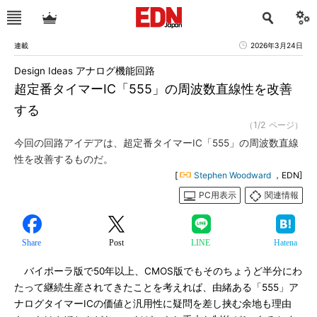
連載
2026年3月24日
Design Ideas アナログ機能回路
超定番タイマーIC「555」の周波数直線性を改善
する
（1/2 ページ）
今回の回路アイデアは、超定番タイマーIC「555」の周波数直線
性を改善するものだ。
[
Stephen Woodward
，EDN]
PC用表示
関連情報
Share
Post
LINE
Hatena
バイポーラ版で50年以上、CMOS版でもそのちょうど半分にわ
たって継続生産されてきたことを考えれば、由緒ある「555」ア
ナログタイマーICの価値と汎用性に疑問を差し挟む余地も理由