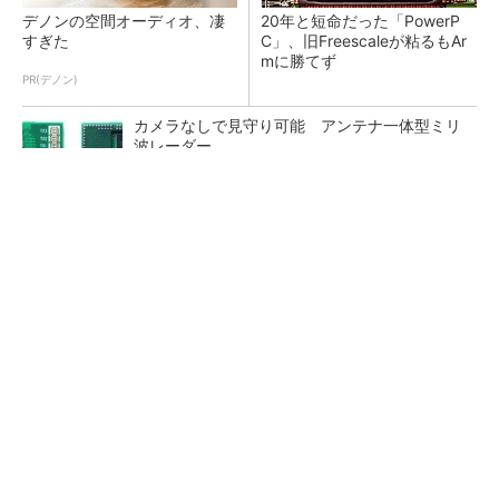
デノンの空間オーディオ、凄
20年と短命だった「PowerP
すぎた
C」、旧Freescaleが粘るもAr
mに勝てず
PR(デノン)
カメラなしで見守り可能 アンテナ一体型ミリ
波レーダー
Infineon、宇宙向けに耐放射線GaNゲートドラ
イバー
ジャンク品の中華製オシロスコープを修理する
（1）