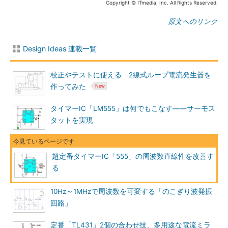
Copyright © ITmedia, Inc. All Rights Reserved.
原文へのリンク
Design Ideas 連載一覧
校正やテストに使える 2線式ループ電流発生器を
作ってみた
タイマーIC「LM555」は何でもこなす――サーモス
タットを実現
超定番タイマーIC「555」の周波数直線性を改善す
る
10Hz～1MHzで周波数を可変する「のこぎり波発振
回路」
定番「TL431」2個の合わせ技、多用途な電流ミラ