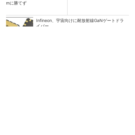
mに勝てず
Infineon、宇宙向けに耐放射線GaNゲートドラ
イバー
20代が成長できる企業1位。その育て方
PR(シンプレクス・ホールディングス)
ジャンク品の中華製オシロスコープを修理する
（1）