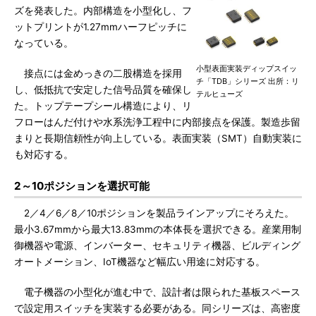
ズを発表した。内部構造を小型化し、フ
ットプリントが1.27mmハーフピッチに
なっている。
小型表面実装ディップスイッ
接点には金めっきの二股構造を採用
チ「TDB」シリーズ 出所：リ
し、低抵抗で安定した信号品質を確保し
テルヒューズ
た。トップテープシール構造により、リ
フローはんだ付けや水系洗浄工程中に内部接点を保護。製造歩留
まりと長期信頼性が向上している。表面実装（SMT）自動実装に
も対応する。
2～10ポジションを選択可能
2／4／6／8／10ポジションを製品ラインアップにそろえた。
最小3.67mmから最大13.83mmの本体長を選択できる。産業用制
御機器や電源、インバーター、セキュリティ機器、ビルディング
オートメーション、IoT機器など幅広い用途に対応する。
電子機器の小型化が進む中で、設計者は限られた基板スペース
で設定用スイッチを実装する必要がある。同シリーズは、高密度