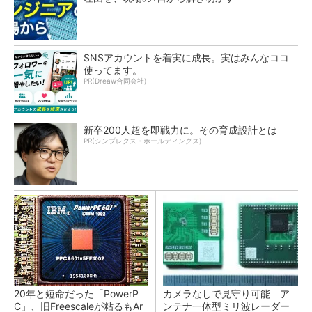
SNSアカウントを着実に成長。実はみんなココ
使ってます。
PR(Dreaw合同会社)
新卒200人超を即戦力に。その育成設計とは
PR(シンプレクス・ホールディングス)
20年と短命だった「PowerP
カメラなしで見守り可能 ア
C」、旧Freescaleが粘るもAr
ンテナ一体型ミリ波レーダー