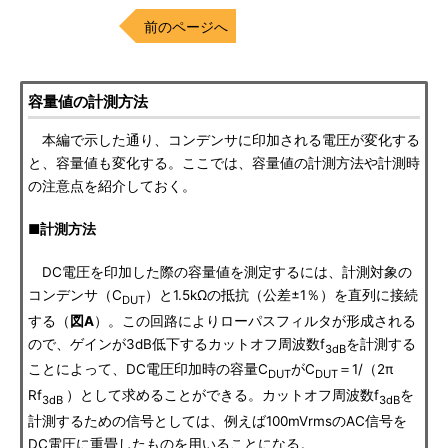
前のページへ
容量値の計測方法
本編で示した通り、コンデンサに印加される電圧が変化する
と、容量値も変化する。ここでは、容量値の計測方法や計測時
の注意点を紹介しておく。
■計測方法
DC電圧を印加した際の容量値を測定するには、計測対象の
コンデンサ（C
）と1.5kΩの抵抗（公差±1％）を直列に接続
DUT
する（
図A
）。この回路によりローパスフィルタが形成される
ので、ゲインが3dB低下するカットオフ周波数f
を計測する
3dB
ことによって、DC電圧印加時の容量C
がC
＝1/（2π
DUT
DUT
Rf
）として求めることができる。カットオフ周波数f
を
3dB
3dB
計測するための信号としては、例えば100mVrmsのAC信号を
DC電圧に重畳したものを用いることになる。