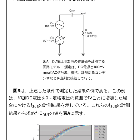
図A DC電圧印加時の容量値を計測する
回路モデル 測定は、DC電源と100mV
rmsのAC信号源、抵抗、計測対象コンデ
ンサなどを直列に接続して行う。
図B
は、上述した条件で測定した結果の例である。この例
は、印加DC電圧を0～定格電圧の範囲で1Vごとに増加した場
合におけるf
の計測結果を示している。これらのf
の計測
3dB
3dB
結果から求めたC
の値を
表A
に示す。
DUT