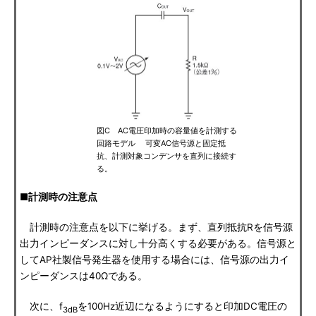
図C AC電圧印加時の容量値を計測する
回路モデル 可変AC信号源と固定抵
抗、計測対象コンデンサを直列に接続す
る。
■計測時の注意点
計測時の注意点を以下に挙げる。まず、直列抵抗Rを信号源
出力インピーダンスに対し十分高くする必要がある。信号源と
してAP社製信号発生器を使用する場合には、信号源の出力イ
ンピーダンスは40Ωである。
次に、f
を100Hz近辺になるようにすると印加DC電圧の
3dB