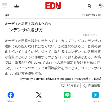
特集
2007年7月1日
オーディオ品質を高めるための
コンデンサの選び方
（4/4 ページ）
オーディオ回路の設計に当たっては、カップリングコンデンサの
選択に気を配らなければならない。この選択を誤ると、音質の劣
化を招いてしまうのだ。従って、設計者はコンデンサの各種性質
が音質にどのように作用するのかを知っておく必要がある。本稿
では、筆者が「Windows Vista」への適合認定を受けるために行
った、パソコンのオーディオ回路設計を例にとり、コンデンサの
正しい選び方を説明する。
[Kymberly Schmidt（米Maxim Integrated Products社），EDN]
PC用表示
関連情報
Share
Post
LINE
Hatena