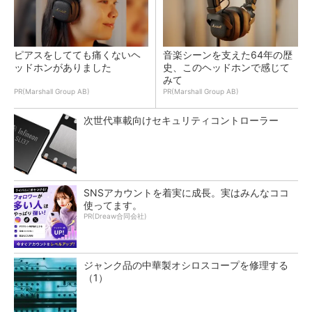
ピアスをしてても痛くないヘ
音楽シーンを支えた64年の歴
ッドホンがありました
史、このヘッドホンで感じて
みて
PR(Marshall Group AB)
PR(Marshall Group AB)
次世代車載向けセキュリティコントローラー
SNSアカウントを着実に成長。実はみんなココ
使ってます。
PR(Dreaw合同会社)
ジャンク品の中華製オシロスコープを修理する
（1）