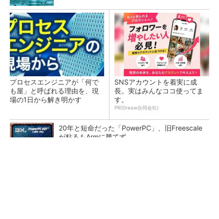
プロセスエンジニアが「何で
SNSアカウントを着実に成
も屋」と呼ばれる理由を、現
長。実はみんなココ使ってま
場の1日から解き明かす
す。
PR(Dreaw合同会社)
20年と短命だった「PowerPC」、旧Freescale
が粘るもArmに勝てず
低周波ノイズ抑制に効果 「Silent Switcher
3」に42V入力品が登...