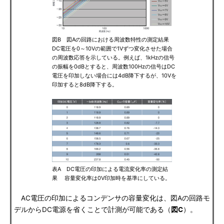
図B 図Aの回路における周波数特性の測定結果
DC電圧を0～10Vの範囲で1Vずつ変化させた場合
の周波数応答を示している。例えば、1kHzの信号
の振幅を0dBとすると、周波数100Hzの信号はDC
電圧を印加しない場合には4dB降下するが、10Vを
印加すると8dB降下する。
表A DC電圧の印加による電流変化率の測定結
果 容量変化率は0V印加時を基準にしている。
AC電圧の印加によるコンデンサの容量変化は、図Aの回路モ
デルからDC電源を省くことで計測が可能である（
図C
）。