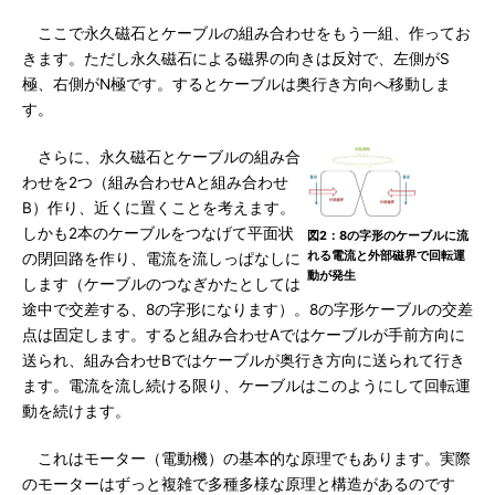
ここで永久磁石とケーブルの組み合わせをもう一組、作ってお
きます。ただし永久磁石による磁界の向きは反対で、左側がS
極、右側がN極です。するとケーブルは奥行き方向へ移動しま
す。
さらに、永久磁石とケーブルの組み合
わせを2つ（組み合わせAと組み合わせ
B）作り、近くに置くことを考えます。
しかも2本のケーブルをつなげて平面状
図2：8の字形のケーブルに流
れる電流と外部磁界で回転運
の閉回路を作り、電流を流しっぱなしに
動が発生
します（ケーブルのつなぎかたとしては
途中で交差する、8の字形になります）。8の字形ケーブルの交差
点は固定します。すると組み合わせAではケーブルが手前方向に
送られ、組み合わせBではケーブルが奥行き方向に送られて行き
ます。電流を流し続ける限り、ケーブルはこのようにして回転運
動を続けます。
これはモーター（電動機）の基本的な原理でもあります。実際
のモーターはずっと複雑で多種多様な原理と構造があるのです