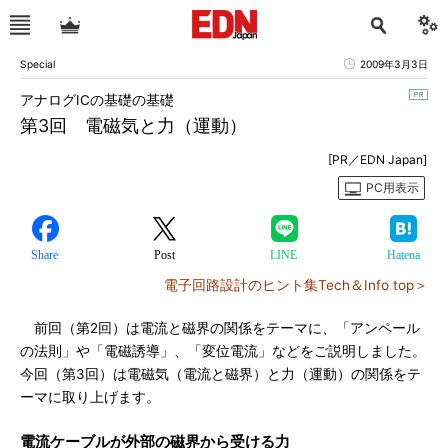
Special
2009年3月3日
アナログICの基礎の基礎
第3回 電磁気と力（運動）
[PR／EDN Japan]
PC用表示
Share
Post
LINE
Hatena
電子回路設計のヒント集Tech＆Info top＞
前回（第2回）は電流と磁界の関係をテーマに、「アンペール
の法則」や「電磁誘導」、「変位電流」などをご説明しました。
今回（第3回）は電磁気（電流と磁界）と力（運動）の関係をテ
ーマに取り上げます。
電流ケーブルが外部の磁界から受ける力