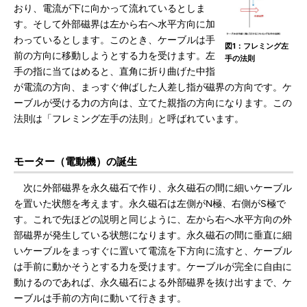
おり、電流が下に向かって流れているとしま
す。そして外部磁界は左から右へ水平方向に加
わっているとします。このとき、ケーブルは手
図1：フレミング左
前の方向に移動しようとする力を受けます。左
手の法則
手の指に当てはめると、直角に折り曲げた中指
が電流の方向、まっすぐ伸ばした人差し指が磁界の方向です。ケ
ーブルが受ける力の方向は、立てた親指の方向になります。この
法則は「フレミング左手の法則」と呼ばれています。
モーター（電動機）の誕生
次に外部磁界を永久磁石で作り、永久磁石の間に細いケーブル
を置いた状態を考えます。永久磁石は左側がN極、右側がS極で
す。これで先ほどの説明と同じように、左から右へ水平方向の外
部磁界が発生している状態になります。永久磁石の間に垂直に細
いケーブルをまっすぐに置いて電流を下方向に流すと、ケーブル
は手前に動かそうとする力を受けます。ケーブルが完全に自由に
動けるのであれば、永久磁石による外部磁界を抜け出すまで、ケ
ーブルは手前の方向に動いて行きます。