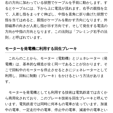
右の方向に加わっている状態でケーブルを手前に動かします。す
るとケーブルには、下から上に電流が流れます。右手の親指を立
て、人差し指をまっすぐ伸ばし、中指を直角に折り曲げた状態で
指を当てはめると、親指がケーブルを動かす方向になります。外
部磁界の向きが人差し指が示す方向です。そして発生する電流の
方向が中指の方向となります。この法則は「フレミング右手の法
則」と呼ばれています。
モーターを発電機に利用する回生ブレーキ
これらのことから、モーター（電動機）とジェネレーター（発
電機）は、基本的な構造が全く同一であることが分かります。そ
こで回転中のモーターを停止させるときにジェネレーターとして
利用し、回転に制動（ブレーキ）をかけるという方法がありま
す。
モーターを発電機としても利用する技術は電気鉄道では古くか
ら商用化されており、このブレーキ技術を回生ブレーキと呼んで
います。電気鉄道では同時に何本もの電車が走っています。加速
中の電車、一定走行中の電車、停止中の電車、減速中の電車とい