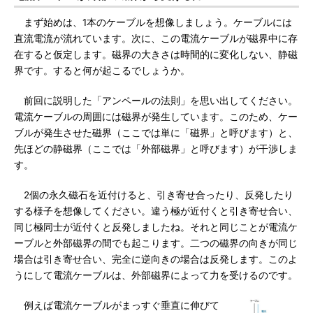
まず始めは、1本のケーブルを想像しましょう。ケーブルには
直流電流が流れています。次に、この電流ケーブルが磁界中に存
在すると仮定します。磁界の大きさは時間的に変化しない、静磁
界です。すると何が起こるでしょうか。
前回に説明した「アンペールの法則」を思い出してください。
電流ケーブルの周囲には磁界が発生しています。このため、ケー
ブルが発生させた磁界（ここでは単に「磁界」と呼びます）と、
先ほどの静磁界（ここでは「外部磁界」と呼びます）が干渉しま
す。
2個の永久磁石を近付けると、引き寄せ合ったり、反発したり
する様子を想像してください。違う極が近付くと引き寄せ合い、
同じ極同士が近付くと反発しましたね。それと同じことが電流ケ
ーブルと外部磁界の間でも起こります。二つの磁界の向きが同じ
場合は引き寄せ合い、完全に逆向きの場合は反発します。このよ
うにして電流ケーブルは、外部磁界によって力を受けるのです。
例えば電流ケーブルがまっすぐ垂直に伸びて